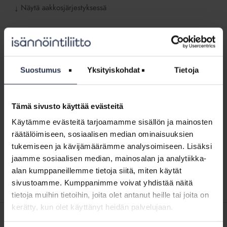
Näytä aakkosjärjestyksessä
↓
Ohje
ja
Ohje ja raporttimalli rakennusten
raporttimalli
vahinkoselvityksistä ja korjaamisesta
rakennusten
(lisäpalvelu)
Suostumus
Yksityiskohdat
Tietoja
vahinkoselvityksistä
LADATTAVAT JÄSENMATERIAALIT
ja
Ohje opastaa selvittämään vahinkoihin liittyvät
korjaamisesta
yksityiskohdat niin, että vahingon jälkeen on
(lisäpalvelu)
Tämä sivusto käyttää evästeitä
mahdollisimman selvää, mitä vahinko on aiheuttanut ja
miten vauriot korjataan. Ohjeessa käsitellään vesi-,
Käytämme evästeitä tarjoamamme sisällön ja mainosten
viemäri-, palo- ja suurvahingot sekä vahingot
räätälöimiseen, sosiaalisen median ominaisuuksien
rakentamisen aikana.
tukemiseen ja kävijämäärämme analysoimiseen. Lisäksi
Sisältö:
jaamme sosiaalisen median, mainosalan ja analytiikka-
Rakennusten vahinkoselvitykset ja korjaaminen
alan kumppaneillemme tietoja siitä, miten käytät
sivustoamme. Kumppanimme voivat yhdistää näitä
tietoja muihin tietoihin, joita olet antanut heille tai joita on
kerätty, kun olet käyttänyt heidän palvelujaan.
SISÄLTÖJÄ ISÄNNÖINTILIITON MEDIOISTA