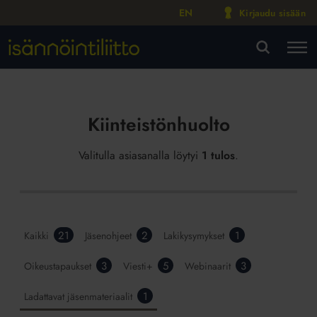
EN
Kirjaudu sisään
M
VA
Kiinteistönhuolto
Valitulla asiasanalla löytyi
1 tulos
.
21
2
1
Kaikki
Jäsenohjeet
Lakikysymykset
3
5
3
Oikeustapaukset
Viesti+
Webinaarit
1
Ladattavat jäsenmateriaalit