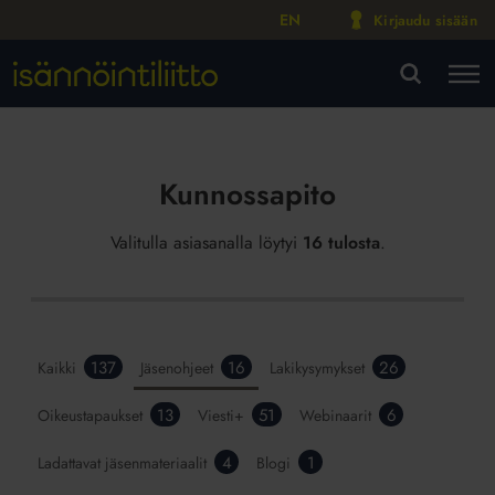
EN
Kirjaudu sisään
M
VA
Kunnossapito
Valitulla asiasanalla löytyi
16 tulosta
.
137
16
26
Kaikki
Jäsenohjeet
Lakikysymykset
13
51
6
Oikeustapaukset
Viesti+
Webinaarit
4
1
Ladattavat jäsenmateriaalit
Blogi