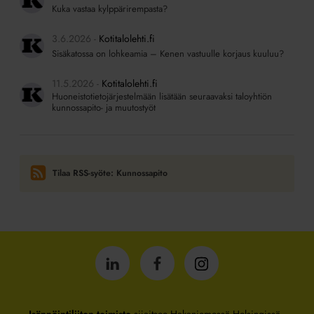
Kuka vastaa kylppärirempasta?
3.6.2026
Kotitalolehti.fi
Sisäkatossa on lohkeamia – Kenen vastuulle korjaus kuuluu?
11.5.2026
Kotitalolehti.fi
Huoneistotietojärjestelmään lisätään seuraavaksi taloyhtiön
kunnossapito- ja muutostyöt
Tilaa RSS-syöte: Kunnossapito
Isännöintiliitto
Isännöintiliitto
Isännöintiliitto
LinkedInissä
Facebookissa
Instagrammissa