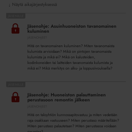
Näytä aikajärjestyksessä
↓
Jäsenohje:
Asuinhuoneiston
Jäsenohje: Asuinhuoneiston tavanomainen
tavanomainen
kuluminen
kuluminen
JÄSENOHJEET
Mitä on tavanomainen kuluminen? Miten tavanomaista
kulumista arvioidaan? Mikä on pintojen tavanomaista
kulumista ja mikä ei? Mikä on kalusteiden,
kodinkoneiden tai laitteiden tavanomaista kulumista ja
mikä ei? Mikä merkitys on alku- ja loppusiivouksella?
Jäsenohje:
Huoneiston
Jäsenohje: Huoneiston palauttaminen
palauttaminen
perustasoon remontin jälkeen
perustasoon
JÄSENOHJEET
remontin
Mitä on taloyhtiön kunnossapitovastuu ja miten vedetään
jälkeen
raja osakkaan vastuuseen? Miten perustaso määritellään?
Miten perustaso palautetaan? Miten perustasoa voidaan
parantaa?