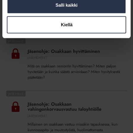
Asunto-osakeyhtiölain muutos on laajentanut osakkaan
Salli kaikki
yhteisissä
muutostyöoikeuden yhtiön tiloihin esteettömyyttä
tiloissa
parantavien muutosten osalta. Ohjeessa kerrotaan
lakimuutosten keskeinen sisältö ja vastataan asiaan
liittyviin kysymyksiin.
Kiellä
Jäsenohje:
Osakkaan
Jäsenohje: Osakkaan hyvittäminen
hyvittäminen
JÄSENOHJEET
Mitä on osakkaan remontin hyvittäminen? Miten paljon
hyvitetään ja kuinka säästö arvioidaan? Miten hyvityksestä
päätetään?
Jäsenohje:
Osakkaan
Jäsenohje: Osakkaan
vahingonkorvausvastuu
vahingonkorvausvastuu taloyhtiölle
taloyhtiölle
JÄSENOHJEET
Millainen on osakkaan vastuu missäkin tapauksessa, kun
kunnossapito- ja muutostyöstä, huolimattomasta