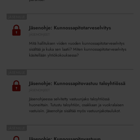
Jäsenohje:
Kunnossapitotarveselvitys
Jäsenohje: Kunnossapitotarveselvitys
JÄSENOHJEET
Mitä hallituksen viiden vuoden kunnossapitotarveselvitys
sisältää ja kuka sen laatii? Miten kunnossapitotarveselvitys
käsitellään yhtiökokouksessa?
Jäsenohje:
Kunnossapitovastuu
Jäsenohje: Kunnossapitovastuu taloyhtiössä
taloyhtiössä
JÄSENOHJEET
Jäsenohjeessa selvitetty vastuunjako taloyhtiössä
huoneittain. Tutustu taloyhtiön, osakkaan ja vuokralaisen
vastuisiin. Jäsenohje sisältää myös vastuunjakotaulukot.
Jäsenohje:
Kunnossapitovastuun
Jäsenohje: Kunnossapitovastuun