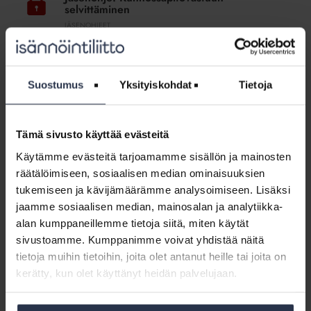
selvittäminen
selvittäminen
JÄSENOHJEET
Mikä on isännöinnin rooli vian / vahingon
selvittämisessä? Miten kunnossapitovastuutilanteen
selvittäminen alkaa? Kuka korjaa ja kuka maksaa?
Suostumus
Yksityiskohdat
Tietoja
Jäsenohje:
Kuolema
Jäsenohje: Kuolema huoneistossa
Tämä sivusto käyttää evästeitä
huoneistossa
JÄSENOHJEET
Käytämme evästeitä tarjoamamme sisällön ja mainosten
Mikä on isännöinnin rooli taloyhtiön kuolemantapausten
räätälöimiseen, sosiaalisen median ominaisuuksien
selvittelyssä? Mitä tapahtuu, jos huoneistosta löytyy
tukemiseen ja kävijämäärämme analysoimiseen. Lisäksi
kuollut henkilö? Mikä on kalmasiivous ja -korjaus?
jaamme sosiaalisen median, mainosalan ja analytiikka-
alan kumppaneillemme tietoja siitä, miten käytät
Jäsenohje:
sivustoamme. Kumppanimme voivat yhdistää näitä
Osakkaan
Jäsenohje: Osakkaan esteettömyyttä
tietoja muihin tietoihin, joita olet antanut heille tai joita on
esteettömyyttä
parantavat muutostyöt taloyhtiön yhteisissä
kerätty, kun olet käyttänyt heidän palvelujaan.
parantavat
tiloissa
muutostyöt
JÄSENOHJEET
taloyhtiön