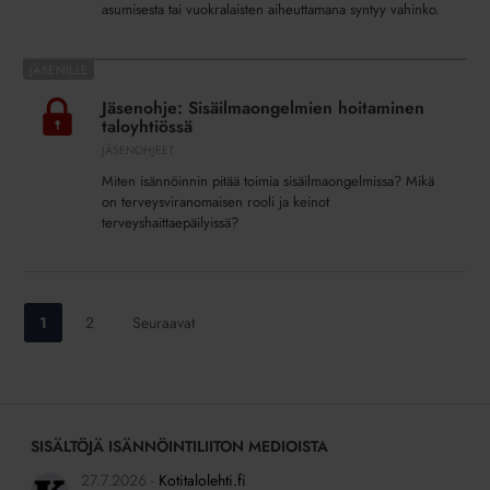
asumisesta tai vuokralaisten aiheuttamana syntyy vahinko.
Jäsenohje:
Sisäilmaongelmien
Jäsenohje: Sisäilmaongelmien hoitaminen
hoitaminen
taloyhtiössä
taloyhtiössä
JÄSENOHJEET
Miten isännöinnin pitää toimia sisäilmaongelmissa? Mikä
on terveysviranomaisen rooli ja keinot
terveyshaittaepäilyissä?
Siirry
Siirry
1
2
Seuraavat
sivulle:
sivulle:
SISÄLTÖJÄ ISÄNNÖINTILIITON MEDIOISTA
27.7.2026
Kotitalolehti.fi