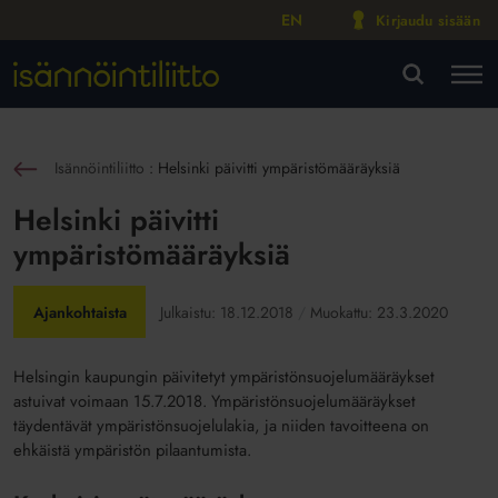
EN
Kirjaudu sisään
M
VA
Isännöintiliitto
:
Helsinki päivitti ympäristömääräyksiä
sin
Helsinki päivitti
ympäristömääräyksiä
Ajankohtaista
Julkaistu:
18.12.2018
Muokattu:
23.3.2020
Helsingin kaupungin päivitetyt ympäristönsuojelumääräykset
astuivat voimaan 15.7.2018. Ympäristönsuojelumääräykset
täydentävät ympäristönsuojelulakia, ja niiden tavoitteena on
ehkäistä ympäristön pilaantumista.