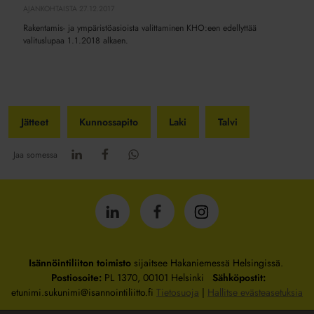
rakentamis-
AJANKOHTAISTA
27.12.2017
ja
Rakentamis- ja ympäristöasioista valittaminen KHO:een edellyttää
ympäristöasioista
valituslupaa 1.1.2018 alkaen.
vaatii
nyt
luvan
Jätteet
Kunnossapito
Laki
Talvi
Jaa somessa
Isännöintiliitto
Isännöintiliitto
Isännöintiliitto
LinkedInissä
Facebookissa
Instagrammissa
Isännöintiliiton toimisto
sijaitsee Hakaniemessä Helsingissä.
Postiosoite:
PL 1370, 00101 Helsinki
Sähköpostit:
etunimi.sukunimi@isannointiliitto.fi
Tietosuoja
|
Hallitse evästeasetuksia