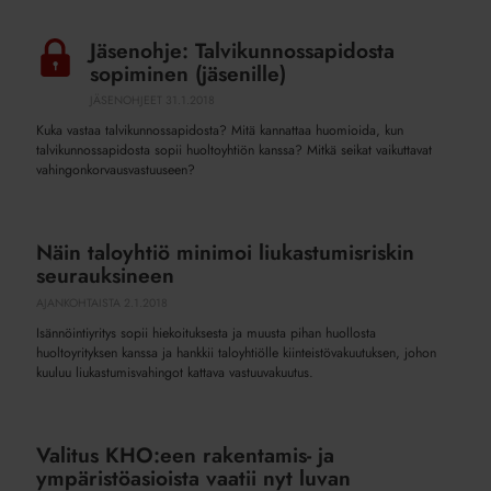
Jäsenohje: Talvikunnossapidosta
Jäsenohje:
sopiminen (jäsenille)
Talvikunnossapidosta
sopiminen
JÄSENOHJEET
31.1.2018
(jäsenille)
Kuka vastaa talvikunnossapidosta? Mitä kannattaa huomioida, kun
talvikunnossapidosta sopii huoltoyhtiön kanssa? Mitkä seikat vaikuttavat
vahingonkorvausvastuuseen?
Näin taloyhtiö minimoi liukastumisriskin
Näin
seurauksineen
taloyhtiö
minimoi
AJANKOHTAISTA
2.1.2018
liukastumisriskin
Isännöintiyritys sopii hiekoituksesta ja muusta pihan huollosta
seurauksineen
huoltoyrityksen kanssa ja hankkii taloyhtiölle kiinteistövakuutuksen, johon
kuuluu liukastumisvahingot kattava vastuuvakuutus.
Valitus KHO:een rakentamis- ja
Valitus
ympäristöasioista vaatii nyt luvan
KHO:een