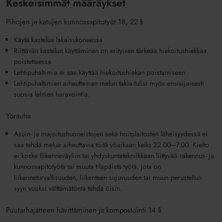
Keskeisimmät määräykset
Pihojen ja katujen kunnossapitotyöt 18, 22 §
Käytä kastelua lakaisukoneessa
Riittävän kastelun käyttäminen on erityisen tärkeää hiekoitushiekkaa
poistettaessa.
Lehtipuhaltimia ei saa käyttää hiekoitushiekan poistamiseen
Lehtipuhaltimien aiheuttaman melun takia tulisi myös ensisijaisesti
suosia lehtien haravointia.
Yörauha
Asuin- ja majoitushuoneistojen sekä hoitolaitosten läheisyydessä ei
saa tehdä melua aiheuttavia töitä yöaikaan kello 22.00–7.00. Kielto
ei koske liikenneväyliin tai yhdyskuntatekniikkaan liittyvää rakennus- ja
kunnossapitotyötä tai muuta tilapäistä työtä, jota on
liikenneturvallisuuden, liikenteen sujuvuuden tai muun perustellun
syyn vuoksi välttämätöntä tehdä öisin.
Puutarhajätteen hävittäminen ja kompostointi 14 §