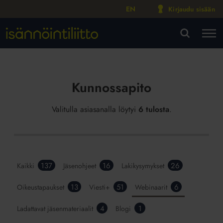
EN
Kirjaudu sisään
M
VA
Kunnossapito
Valitulla asiasanalla löytyi
6 tulosta
.
137
16
26
Kaikki
Jäsenohjeet
Lakikysymykset
13
51
6
Oikeustapaukset
Viesti+
Webinaarit
4
1
Ladattavat jäsenmateriaalit
Blogi