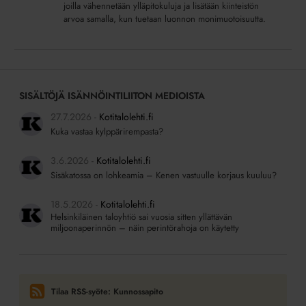
ympäristölle
joilla vähennetään ylläpitokuluja ja lisätään kiinteistön
arvoa samalla, kun tuetaan luonnon monimuotoisuutta.
ja
euroja
säästöön
SISÄLTÖJÄ ISÄNNÖINTILIITON MEDIOISTA
27.7.2026
Kotitalolehti.fi
Kuka vastaa kylppärirempasta?
3.6.2026
Kotitalolehti.fi
Sisäkatossa on lohkeamia – Kenen vastuulle korjaus kuuluu?
18.5.2026
Kotitalolehti.fi
Helsinkiläinen taloyhtiö sai vuosia sitten yllättävän
miljoonaperinnön – näin perintörahoja on käytetty
Tilaa RSS-syöte: Kunnossapito