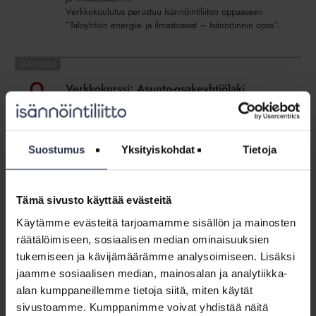
Verkkokoulutus perustuu Isännöintiliiton oppaaseen
”Taloyhtiön energia- ja ilmastoasiat – Isännöinnin opas”.
Verkkokurssi:
Asunto-
Verkkokurssi: Asunto-osakeyhtiölaki
osakeyhtiölaki
WEBINAARIT JA VIDEOT
11.6.2026
Tämä osio on rajattu Isännöintiliiton jäsenyritysten
henkilökunnalle. Kirjaudu sisään
Suostumus
Yksityiskohdat
Tietoja
Webinaari:
Miten
Webinaari: Miten QL:n elinkaaripalvelut
Tämä sivusto käyttää evästeitä
QL:n
auttavat hallinnoimaan viemäreiden
elinkaaripalvelut
korjausvelkaa?
Käytämme evästeitä tarjoamamme sisällön ja mainosten
auttavat
räätälöimiseen, sosiaalisen median ominaisuuksien
WEBINAARIT JA VIDEOT
26.5.2026
hallinnoimaan
tukemiseen ja kävijämäärämme analysoimiseen. Lisäksi
Isännöintiliiton ja Quattro Liningin 26.5.2026
viemäreiden
järjestetyssä webinaarissa keskusteltiin muun muassa
jaamme sosiaalisen median, mainosalan ja analytiikka-
korjausvelkaa?
viemäreiden korjausvelasta, vakuus- ja rahoitushaasteista
alan kumppaneillemme tietoja siitä, miten käytät
sekä yleisesti viemäreiden ylläpidosta.
sivustoamme. Kumppanimme voivat yhdistää näitä