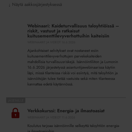
Näytä aakkosjärjestyksessä
↓
Webinaari:
Kaideturvallisuus
Webinaari: Kaideturvallisuus taloyhtiöissä –
taloyhtiöissä
riskit, vastuut ja ratkaisut
–
kuitusementtilevyverhottuihin kaiteisiin
riskit,
WEBINAARIT JA VIDEOT
16.6.2026
vastuut
Ajankohtaiset selvitykset ovat nostaneet esiin
ja
kuitusementtilevyverhottujen parvekekaiteiden
ratkaisut
mahdollisia turvallisuusriskejä. Isännöintiliiton ja Lumonin
16.6.2026 järjestetyssä asiantuntijawebinaarissa käytiin
kuitusementtilevyverhottuihin
läpi, missä tilanteissa riskiä voi esiintyä, mitä taloyhtiön ja
kaiteisiin
isännöitsijän tulee tietää vastuista sekä miten tilanteessa
kannattaa edetä käytännössä.
Verkkokurssi:
Energia-
Verkkokurssi: Energia- ja ilmastoasiat
ja
WEBINAARIT JA VIDEOT
11.6.2026
ilmastoasiat
Koulutus tarjoaa isännöinnille selkeyttä taloyhtiön energia-
ja ilmastoasioihin.