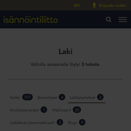
EN
Kirjaudu sisään
M
VA
Laki
Valitulla asiasanalla löytyi
3 tulosta
.
197
4
3
Kaikki
Jäsenohjeet
Lakikysymykset
1
35
Koulutusaineistot
Webinaarit
3
9
Ladattavat jäsenmateriaalit
Blogi