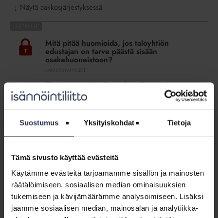
Näytä aakkosjärjestyksessä
↓
Mitä
pitää
Mitä pitää huomioida, jos taloyhtiön
huomioida,
edustajan on tarve päästä sisään
jos
osakehuoneistoon?
taloyhtiön
LAKIKYSYMYKSET
edustajan
Tämä osio on rajattu Isännöintiliiton jäsenyritysten
on
henkilökunnalle. Kirjaudu sisään
tarve
päästä
Lakikysymys:
sisään
Suostumus
Yksityiskohdat
Tietoja
Jätelain
osakehuoneistoon?
Lakikysymys: Jätelain muutos tuli voimaan
muutos
heinäkuussa 2021. Mistä muutoksessa on
tuli
kyse?
Tämä sivusto käyttää evästeitä
voimaan
LAKIKYSYMYKSET
Käytämme evästeitä tarjoamamme sisällön ja mainosten
heinäkuussa
Lakiasiantuntija vastaa
räätälöimiseen, sosiaalisen median ominaisuuksien
2021.
Mistä
tukemiseen ja kävijämäärämme analysoimiseen. Lisäksi
Lakikysymys:
muutoksessa
jaamme sosiaalisen median, mainosalan ja analytiikka-
Avain
on