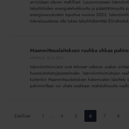
arvioidaan olevan maltilliset. Lausunnossaan Isännöint
taloyhtiöiden energiatehokkuutta ja päästöttömyyttä 
energia-avustusten loputtua vuonna 2023. Isännöintil
tulevaisuudessa olla tukea taloyhtiökenttää EU-rahoit
Maanmittauslaitoksen
ruuhka
Maanmittauslaitoksen ruuhka uhkaa pahimm
uhkaa
MEDIALLE
18.12.2023
pahimmillaan
Isännöintitoimistot ovat tehneet valtavan urakan siirt
yhtiökokoukseen
huoneistotietojärjestelmään. Isännöintitoimistojen osal
osallistumista
kuitenkin Maanmittauslaitoksen hakemusten käsittely o
pahimmillaan voi uhata osakkaan mahdollisuutta osalli
Siirry
Siirry
Siirry
Siirry
Siirry
Siirry
Edelliset
1
…
4
5
6
7
8
sivulle:
sivulle:
sivulle:
sivulle:
sivulle:
sivulle