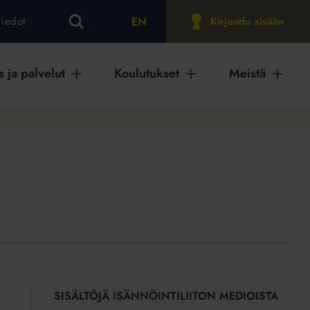
EN
tiedot
Kirjaudu sisään
 ja palvelut
Koulutukset
Meistä
SISÄLTÖJÄ ISÄNNÖINTILIITON MEDIOISTA