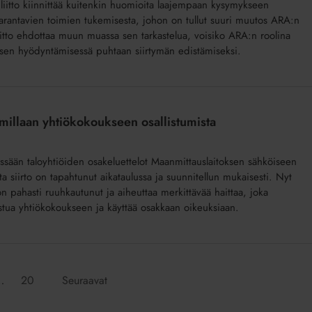
iliitto kiinnittää kuitenkin huomioita laajempaan kysymykseen
parantavien toimien tukemisesta, johon on tullut suuri muutos ARA:n
iitto ehdottaa muun muassa sen tarkastelua, voisiko ARA:n roolina
uksen hyödyntämisessä puhtaan siirtymän edistämiseksi.
illaan yhtiökokoukseen osallistumista
äessään taloyhtiöiden osakeluettelot Maanmittauslaitoksen sähköiseen
ta siirto on tapahtunut aikataulussa ja suunnitellun mukaisesti. Nyt
n pahasti ruuhkautunut ja aiheuttaa merkittävää haittaa, joka
stua yhtiökokoukseen ja käyttää osakkaan oikeuksiaan.
Siirry
…
20
Seuraavat
:
sivulle: