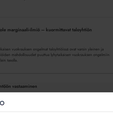
le marginaali-ilmiö – kuormittavat taloyhtiön
taikaisen vuokrauksen ongelmat taloyhtiöissä ovat varsin yleinen ja
yhtiöiden mahdollisuudet puuttua lyhytaikaisen vuokrauksen ongelmiin
lain tasolla.
yntöön vastaaminen
unnan valvontamenettelyyn, jos sitä epäillään Isännöinnin eettisten
tä vastaamisessa pitää ottaa huomioon? Miten voi varautua