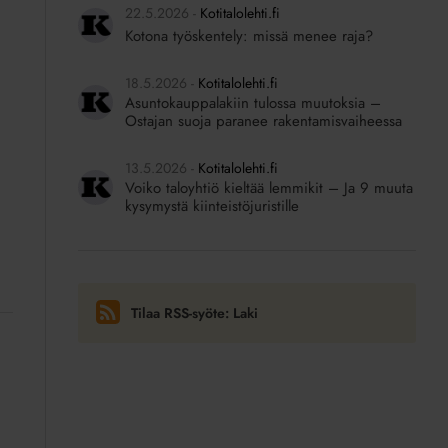
22.5.2026
Kotitalolehti.fi
Kotona työskentely: missä menee raja?
18.5.2026
Kotitalolehti.fi
Asuntokauppalakiin tulossa muutoksia –
Ostajan suoja paranee rakentamisvaiheessa
13.5.2026
Kotitalolehti.fi
Voiko taloyhtiö kieltää lemmikit – Ja 9 muuta
kysymystä kiinteistöjuristille
Tilaa RSS-syöte: Laki