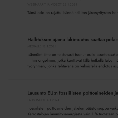
nyt
WEBINAARIT JA VIDEOT
22.1.2024
siirretty
Tämä osio on rajattu Isännöintiliiton jäsenyritysten he
huoneistotietojärjestelmään
–
miten
Hallituksen
siirrot
ajama
Hallituksen ajama lakimuutos saattaa pelasta
näkyvät
lakimuutos
MEDIALLE
12.1.2024
kiinteistösihteerin
saattaa
työssä
Isännöintiliitto on toistuvasti tuonut esille asunto-os
pelastaa
niihin ongelmiin, jotka kurittavat tällä hetkellä taloy
ja
itärajan
työryhmän, jonka tehtävänä on valmistella ehdotus asu
mitä
taloyhtiöitä
pitää
konkurssilta
tietää?
Lausunto
EU:n
Lausunto EU:n fossiilisten polttoaineiden 
fossiilisten
LAUSUNNOT
4.1.2024
polttoaineiden
Fossiilisten polttoaineiden jakelun päästökauppa vaikut
jakelun
Kerrostalojen lämmitysenergiasta vain 1 % tuotetaan ölj
päästökaupasta