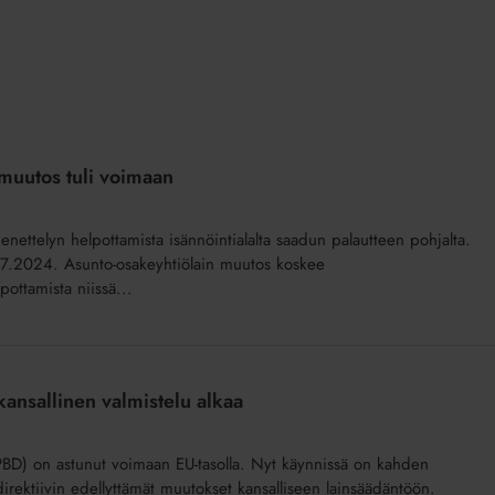
imuutos tuli voimaan
omenettelyn helpottamista isännöintialalta saadun palautteen pohjalta.
8.7.2024. Asunto-osakeyhtiölain muutos koskee
pottamista niissä...
ansallinen valmistelu alkaa
PBD) on astunut voimaan EU-tasolla. Nyt käynnissä on kahden
irektiivin edellyttämät muutokset kansalliseen lainsäädäntöön.