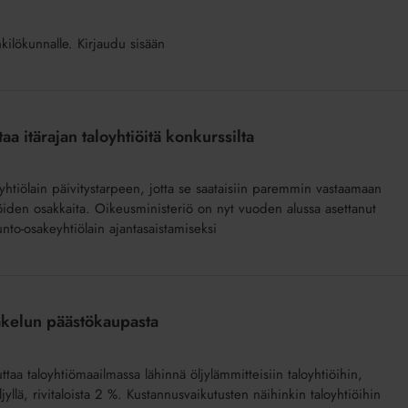
nkilökunnalle. Kirjaudu sisään
a itärajan taloyhtiöitä konkurssilta
akeyhtiölain päivitystarpeen, jotta se saataisiin paremmin vastaamaan
htiöiden osakkaita. Oikeusministeriö on nyt vuoden alussa asettanut
nto-osakeyhtiölain ajantasaistamiseksi
jakelun päästökaupasta
taa taloyhtiömaailmassa lähinnä öljylämmitteisiin taloyhtiöihin,
yllä, rivitaloista 2 %. Kustannusvaikutusten näihinkin taloyhtiöihin