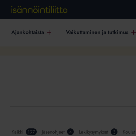
Ajankohtaista
Vaikuttaminen ja tutkimus
Kaikki
Jäsenohjeet
Lakikysymykset
Koulut
197
4
3