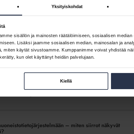
Yksityiskohdat
itä
ua viranomaisen ja osakkaan välissä -webinaari
mme sisällön ja mainosten räätälöimiseen, sosiaalisen median
iseen. Lisäksi jaamme sosiaalisen median, mainosalan ja analy
nkilökunnalle. Kirjaudu sisään
, miten käytät sivustoamme. Kumppanimme voivat yhdistää näitä t
n kerätty, kun olet käyttänyt heidän palvelujaan.
evään yhtiökokoukset -webinaari
Kiellä
nkilökunnalle. Kirjaudu sisään
huoneistotietojärjestelmään – miten siirrot näkyvät
ä?