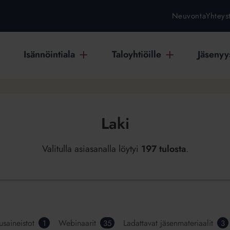
Neuvonta
Yhteys
Isännöintiala
Taloyhtiöille
Jäsenyys
Laki
Valitulla asiasanalla löytyi
197 tulosta
.
usaineistot
Webinaarit
Ladattavat jäsenmateriaalit
1
35
3