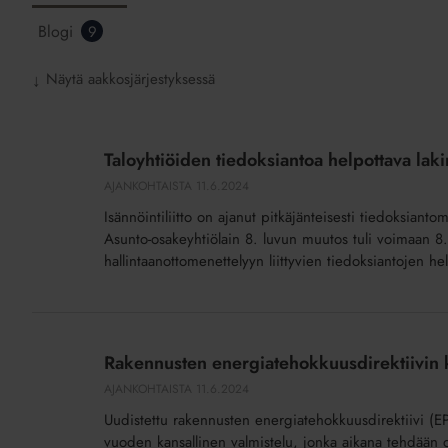
Blogi
9
Näytä aakkosjärjestyksessä
↓
Taloyhtiöiden
tiedoksiantoa
Taloyhtiöiden tiedoksiantoa helpottava lak
helpottava
AJANKOHTAISTA
11.6.2024
lakimuutos
Isännöintiliitto on ajanut pitkäjänteisesti tiedoksiant
tuli
Asunto-osakeyhtiölain 8. luvun muutos tuli voimaan 
voimaan
hallintaanottomenettelyyn liittyvien tiedoksiantojen hel
Rakennusten
energiatehokkuusdirektiivin
Rakennusten energiatehokkuusdirektiivin k
kansallinen
AJANKOHTAISTA
11.6.2024
valmistelu
Uudistettu rakennusten energiatehokkuusdirektiivi (E
alkaa
vuoden kansallinen valmistelu, jonka aikana tehdään d