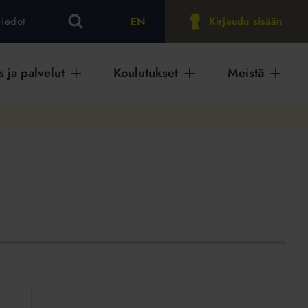
EN
tiedot
Kirjaudu sisään
 ja palvelut
Koulutukset
Meistä