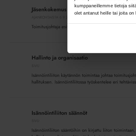
kehittämisen
kumppaneillemme tietoja siitä
Jäsenkokemus kehittämisen kärjessä
kärjessä
olet antanut heille tai joita o
AJANKOHTAISTA
6.9.2017
Toimitusjohtaja esitteli Isännöintiliiton toimintasuunn
Hallinto
ja
Hallinto ja organisaatio
organisaatio
SIVU
Isännöintiliiton käytännön toimintaa johtaa toimitusjohta
hallituksen. Isännöintiliitossa työskentelee eri tehtäv
Isännöintiliiton
säännöt
Isännöintiliiton säännöt
SIVU
Isännöintiliiton sääntöihin on kirjattu liiton toiminta