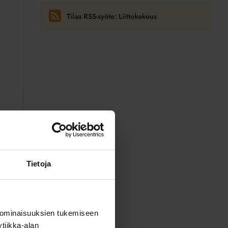
Tilaa RSS-syöte: Liittokokous
Tietoja
 ominaisuuksien tukemiseen
tiikka-alan