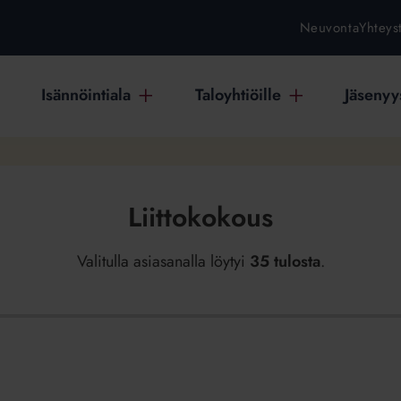
Neuvonta
Yhteys
Isännöintiala
Taloyhtiöille
Jäsenyys
Liittokokous
Valitulla asiasanalla löytyi
35 tulosta
.