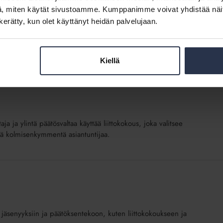
, miten käytät sivustoamme. Kumppanimme voivat yhdistää näitä t
n kerätty, kun olet käyttänyt heidän palvelujaan.
itelman liittokokouksessa 6.9.2017.
Kiellä
ja ja ylintä päätösvaltaa käyttää liittokokous, joka valitsee
issä kolmisenkymmentä asiantuntijaa.
an, jäsenyyksiin ja päätöksentekoon, kuten liittokokoukseen ja