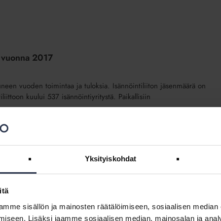
sa vuonna 2017
uluneen vuoden toimintaa ja tuloksia. Isännöintiliiton jäsenmäärä on
ttoon kuului 537 isännöintiyritystä. Paikallisiin
ysten kehittämistä
Yksityiskohdat
ettiin torstaina 15.2.2018 Helsingissä.
itä
mme sisällön ja mainosten räätälöimiseen, sosiaalisen median
iseen. Lisäksi jaamme sosiaalisen median, mainosalan ja analy