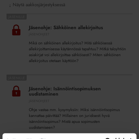
Näytä aakkosjärjestyksessä
↓
Jäsenohje:
Sähköinen
Jäsenohje: Sähköinen allekirjoitus
allekirjoitus
JÄSENOHJEET
Mikä on sähköinen allekirjoitus? Mitä sähköisessä
allekirjoittamisessa käytännössä tapahtuu? Mitkä taloyhtiön
asiakirjat voi allekirjoittaa sähköisesti? Miten sähköinen
allekirjoitus otetaan käyttöön?
Jäsenohje:
Isännöintisopimuksen
Jäsenohje: Isännöintisopimuksen
uudistaminen
uudistaminen
JÄSENOHJEET
Ohje vastaa mm. kysymyksiin: Miksi isännöintisopimus
kannattaa päivittää? Millainen on juridisesti hyvä
isännöintisopimus? Mistä apua sopimusten
uudistamiseen?