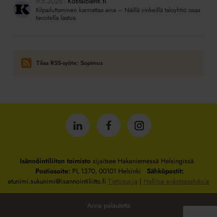
9.5.2026
Kotitalolehti.fi
Kilpailuttaminen kannattaa aina – Näillä vinkeillä taloyhtiö osaa
tavoitella laatua
Tilaa RSS-syöte: Sopimus
Isännöintiliitto
Isännöintiliitto
Isännöintiliitto
LinkedInissä
Facebookissa
Instagrammissa
Isännöintiliiton toimisto
sijaitsee Hakaniemessä Helsingissä.
Postiosoite:
PL 1370, 00101 Helsinki
Sähköpostit:
etunimi.sukunimi@isannointiliitto.fi
Tietosuoja
|
Hallitse evästeasetuksia
Anna palautetta