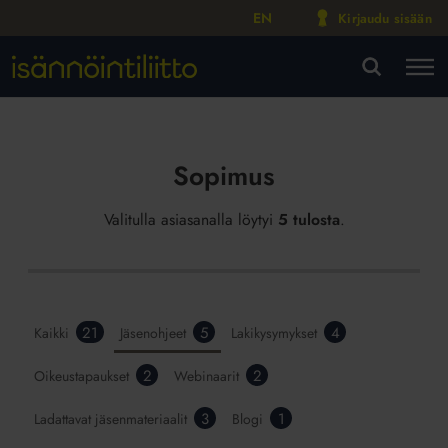
EN
Kirjaudu sisään
M
VA
Sopimus
Valitulla asiasanalla löytyi
5 tulosta
.
21
5
4
Kaikki
Jäsenohjeet
Lakikysymykset
2
2
Oikeustapaukset
Webinaarit
3
1
Ladattavat jäsenmateriaalit
Blogi