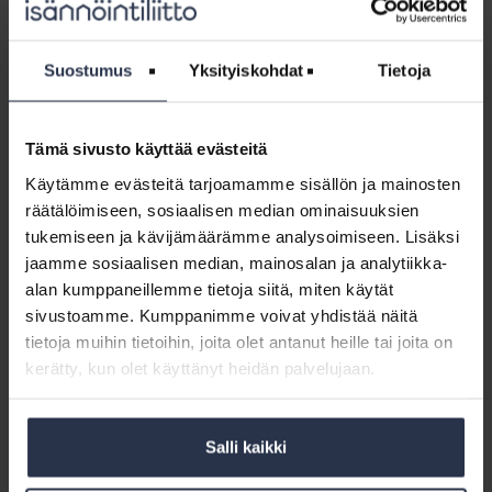
Jäsenohje:
Yrityksen
Jäsenohje: Yrityksen merkitseminen
merkitseminen
Suostumus
Yksityiskohdat
Tietoja
isännöitsijäksi
isännöitsijäksi
JÄSENOHJEET
Miksi kannattaa nimetä yritys isännöitsijäksi? Milloin on
Tämä sivusto käyttää evästeitä
tarve muuttaa sopimusta? Miten muutos toteutetaan
käytännössä? Miten tehdään prokura eli yhteisvaltuus
Käytämme evästeitä tarjoamamme sisällön ja mainosten
taloyhtiön asioiden hoitamiseen?
räätälöimiseen, sosiaalisen median ominaisuuksien
tukemiseen ja kävijämäärämme analysoimiseen. Lisäksi
Jäsenohje:
jaamme sosiaalisen median, mainosalan ja analytiikka-
Taloyhtiön
alan kumppaneillemme tietoja siitä, miten käytät
Jäsenohje: Taloyhtiön sopimukset ja
sopimukset
konsulttitoiminnan yleiset sopimusehdot
sivustoamme. Kumppanimme voivat yhdistää näitä
ja
KSE 2013
tietoja muihin tietoihin, joita olet antanut heille tai joita on
konsulttitoiminnan
JÄSENOHJEET
kerätty, kun olet käyttänyt heidän palvelujaan.
yleiset
Mitä isännöitsijän pitää tietää konsulttitoiminnan yleisistä
sopimusehdot
sopimushdoista (KSE 2013)? Miten KSE-ehdot tulevat
KSE
osaksi sopimusta? Miten ehdoista poiketaan?
Salli kaikki
2013
Jäsenohje: