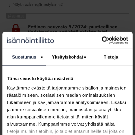
Näytä aakkosjärjestyksessä
↓
Eettinen
neuvosto
Eettinen neuvosto 5/2024: puutteellinen
5/2024:
tiedottaminen eettisistä ohjeista johti
puutteellinen
toteamukseen ohjeiden vastaisesta
menettelystä ilman seuraamusta
tiedottaminen
OIKEUSTAPAUKSET
eettisistä
ohjeista
Suostumus
Yksityiskohdat
Tietoja
Tämä osio on rajattu Isännöintiliiton jäsenyritysten
johti
henkilökunnalle. Kirjaudu sisään
toteamukseen
ohjeiden
Tämä sivusto käyttää evästeitä
Eettinen
vastaisesta
neuvosto
Käytämme evästeitä tarjoamamme sisällön ja mainosten
menettelystä
Eettinen neuvosto 2/2024: myöhässä
2/2024:
tehtyä lausuntopyyntöä urakan laskuista ei
räätälöimiseen, sosiaalisen median ominaisuuksien
ilman
myöhässä
käsitelty
tukemiseen ja kävijämäärämme analysoimiseen. Lisäksi
seuraamusta
tehtyä
OIKEUSTAPAUKSET
jaamme sosiaalisen median, mainosalan ja analytiikka-
lausuntopyyntöä
Tämä osio on rajattu Isännöintiliiton jäsenyritysten
alan kumppaneillemme tietoja siitä, miten käytät
urakan
henkilökunnalle. Kirjaudu sisään
sivustoamme. Kumppanimme voivat yhdistää näitä
laskuista
tietoja muihin tietoihin, joita olet antanut heille tai joita on
ei