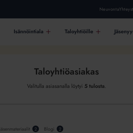
Neuvonta
Yhteys
Isännöintiala
Taloyhtiöille
Jäsenyys
Taloyhtiöasiakas
Valitulla asiasanalla löytyi
5 tulosta
.
jäsenmateriaalit
Blogi
2
2