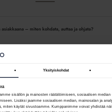
 asiakkaana – miten kohdata, auttaa ja ohjata?
nkilökunnalle. Kirjaudu sisään
Yksityiskohdat
ön asukas- ja strategiakyselyt
itä
loyhtiön strategiakyselyitä? Miten kyselyiden avulla johdetaan
umppanin avuksi?
mme sisällön ja mainosten räätälöimiseen, sosiaalisen median
iseen. Lisäksi jaamme sosiaalisen median, mainosalan ja analy
, miten käytät sivustoamme. Kumppanimme voivat yhdistää näitä t