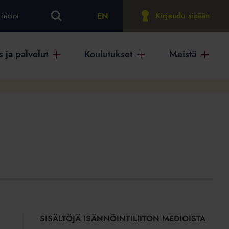
EN
tiedot
Kirjaudu sisään
 ja palvelut
Koulutukset
Meistä
SISÄLTÖJÄ ISÄNNÖINTILIITON MEDIOISTA