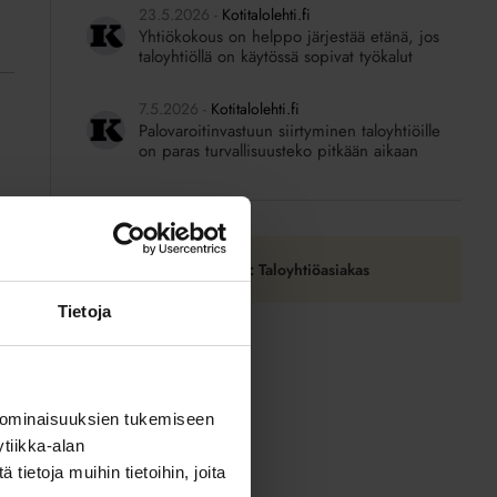
23.5.2026
Kotitalolehti.fi
Yhtiökokous on helppo järjestää etänä, jos
taloyhtiöllä on käytössä sopivat työkalut
7.5.2026
Kotitalolehti.fi
Palovaroitinvastuun siirtyminen taloyhtiöille
on paras turvallisuusteko pitkään aikaan
Tilaa RSS-syöte: Taloyhtiöasiakas
Tietoja
 ominaisuuksien tukemiseen
tiikka-alan
ietoja muihin tietoihin, joita