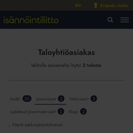
EN
Kirjaudu sisään
M
VA
Taloyhtiöasiakas
Valitulla asiasanalla löytyi
2 tulosta
.
20
2
2
Kaikki
Jäsenohjeet
Webinaarit
2
2
Ladattavat jäsenmateriaalit
Blogi
Näytä aakkosjärjestyksessä
↓