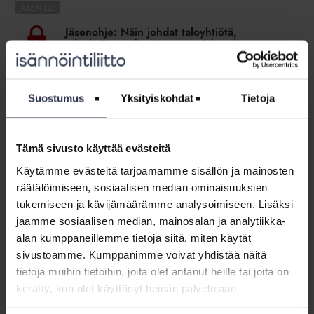
Jäsenohje:
Näin
Jäsenohje: Näin johdat taloyhtiötä,
johdat
taloyhtiön asukas- ja strategiakyselyt
taloyhtiötä,
JÄSENOHJEET
taloyhtiön
Miksi kannattaa tehdä asukaskyselyitä tai laajempia
asukas-
taloyhtiön strategiakyselyitä? Miten kyselyiden avulla
Suostumus
Yksityiskohdat
Tietoja
ja
johdetaan asiakkuuksia? Miten kyselyitä tehdään,
strategiakyselyt
tarvitsenko kumppanin avuksi?
Tämä sivusto käyttää evästeitä
Jäsenohje:
Käytämme evästeitä tarjoamamme sisällön ja mainosten
Taloyhtiön
Jäsenohje: Taloyhtiön aineistojen
räätälöimiseen, sosiaalisen median ominaisuuksien
aineistojen
luovuttaminen isännöintisopimuksen
tukemiseen ja kävijämäärämme analysoimiseen. Lisäksi
luovuttaminen
päättyessä
isännöintisopimuksen
jaamme sosiaalisen median, mainosalan ja analytiikka-
JÄSENOHJEET
päättyessä
alan kumppaneillemme tietoja siitä, miten käytät
Miten isännöintisopimuksen päättyminen hoidetaan
mallikkaasti? MItkä taloyhtiön asiakirjat ja tiedot pitää
sivustoamme. Kumppanimme voivat yhdistää näitä
luovuttaa?
tietoja muihin tietoihin, joita olet antanut heille tai joita on
kerätty, kun olet käyttänyt heidän palvelujaan.