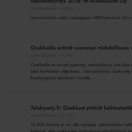
Isännöintiyritys 2018: MTR-Isännöinti Oy
MTR-
AJANKOHTAISTA
12.9.2018
Isännöinti
Isännöintiliitto valitsi vantaalaisen MTR-Isännöinti Oy:
Oy
Osakkailla
entistä
Osakkailla entistä suurempi mahdollisuus 
suurempi
AJANKOHTAISTA
17.5.2018
mahdollisuus
Osakkailla on entistä parempi mahdollisuus vaikuttaa 
vaikuttaa
sekä kiinteistön ylläpitoon. Isännöintiliiton Talokysely.
omassa
kyselytyyppiä aiempien rinnalle....
taloyhtiössään
Talokysely.fi:
Osakkaat
Talokysely.fi: Osakkaat pitävät hallitustyöt
pitävät
AJANKOHTAISTA
18.4.2018
hallitustyötä
15 000 ihmistä ei voi olla väärässä: taloyhtiöiden hallit
tärkeänä
kertovat, että osakkaiden tyytyväisyys taloyhtiöönsä mu