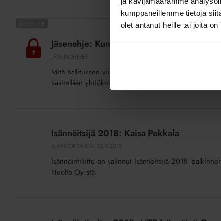
ja kävijämäärämme analysoim
kumppaneillemme tietoja siitä
Jäsenohje:
olet antanut heille tai joita o
Kunnossapitotarveselvitys
Jäsenohje: Kunnossapitotarveselvitys
JÄSENOHJEET
Mitä hallituksen viiden vuoden kunnossapitotarveselvit
käsitellään yhtiökokouksessa?
Isännöitsijä
2018:
Isännöitsijä 2018: Kaisa Pekkala
Kaisa
AJANKOHTAISTA
12.9.2018
Pekkala
Isännöintiliitto on valinnut Isännöitsijä 2018 -palkinno
Huolto Oy:stä.
Isännöintiyritys
2018: