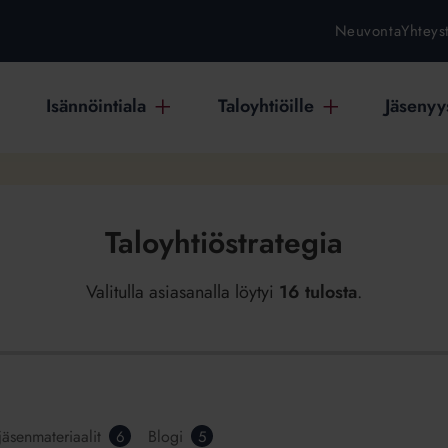
Neuvonta
Yhteys
Isännöintiala
Taloyhtiöille
Jäsenyys
Taloyhtiöstrategia
Valitulla asiasanalla löytyi
16 tulosta
.
jäsenmateriaalit
Blogi
6
5