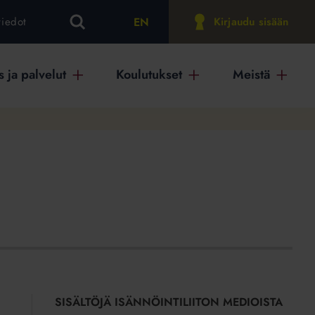
EN
tiedot
Kirjaudu sisään
 ja palvelut
Koulutukset
Meistä
SISÄLTÖJÄ ISÄNNÖINTILIITON MEDIOISTA