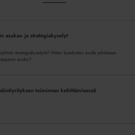
ön asukas- ja strategiakyselyt
loyhtiön strategiakyselyitä? Miten kyselyiden avulla johdetaan
umppanin avuksi?
nöintiyrityksen toiminnan kehittämisessä