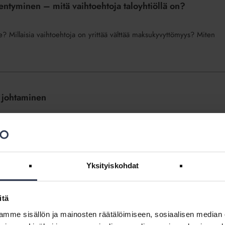
ntyminen – mitä vaihtoehtoja taloyhtiöllä on?
? Millaisia vaihtoehtoja on yrittää välttää maksukyvyttömyys? Miten
n johtaminen
nkilökunnalle. Kirjaudu sisään
Yksityiskohdat
 johtaminen
itä
ketkä osallistuvat sen tekoon? Miten kiteytät strategian helposti
mme sisällön ja mainosten räätälöimiseen, sosiaalisen median