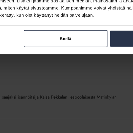
iseen. Lisäksi jaamme sosiaalisen median, mainosalan ja analy
, miten käytät sivustoamme. Kumppanimme voivat yhdistää näitä t
n kerätty, kun olet käyttänyt heidän palvelujaan.
Kiellä
ys sisältää ja kuka sen laatii? Miten kunnossapitotarveselvitys
n saajaksi isännöitsijä Kaisa Pekkalan, espoolaisesta Matinkylän