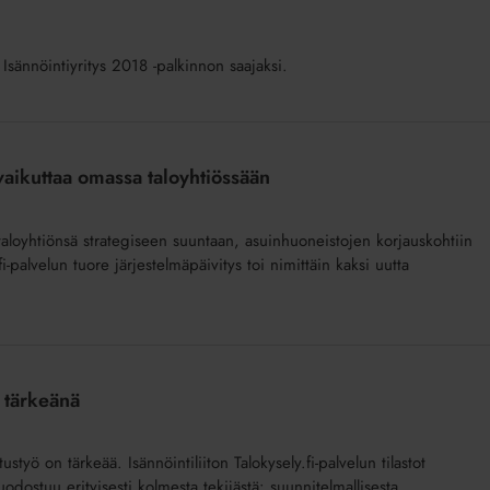
n Isännöintiyritys 2018 -palkinnon saajaksi.
vaikuttaa omassa taloyhtiössään
taloyhtiönsä strategiseen suuntaan, asuinhuoneistojen korjauskohtiin
fi-palvelun tuore järjestelmäpäivitys toi nimittäin kaksi uutta
ä tärkeänä
ustyö on tärkeää. Isännöintiliiton Talokysely.fi-palvelun tilastot
odostuu erityisesti kolmesta tekijästä: suunnitelmallisesta