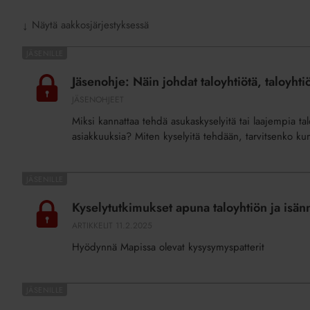
Näytä aakkosjärjestyksessä
↓
Jäsenohje:
Näin
Jäsenohje: Näin johdat taloyhtiötä, taloyhti
johdat
JÄSENOHJEET
taloyhtiötä,
Miksi kannattaa tehdä asukaskyselyitä tai laajempia ta
taloyhtiön
asiakkuuksia? Miten kyselyitä tehdään, tarvitsenko k
asukas-
ja
strategiakyselyt
Kyselytutkimukset
apuna
Kyselytutkimukset apuna taloyhtiön ja isän
taloyhtiön
ARTIKKELIT
11.2.2025
ja
Hyödynnä Mapissa olevat kysysymyspatterit
isännöintiyrityksen
toiminnan
kehittämisessä
Jäsenohje:
Taloyhtiöiden