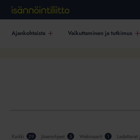
Ajankohtaista
Vaikuttaminen ja tutkimus
Kaikki
Jäsenohjeet
Webinaarit
Ladattavat 
29
5
1