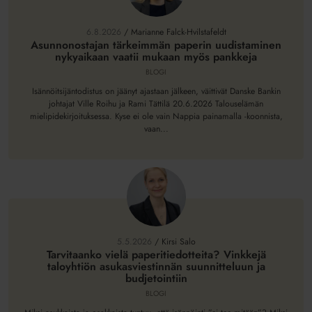
tärkeimmän
paperin
6.8.2026
/
Marianne Falck-Hvilstafeldt
uudistaminen
Asunnonostajan tärkeimmän paperin uudistaminen
nykyaikaan vaatii mukaan myös pankkeja
nykyaikaan
vaatii
BLOGI
mukaan
Isännöitsijäntodistus on jäänyt ajastaan jälkeen, väittivät Danske Bankin
myös
johtajat Ville Roihu ja Rami Tättilä 20.6.2026 Talouselämän
mielipidekirjoituksessa. Kyse ei ole vain Nappia painamalla -koonnista,
pankkeja
vaan...
Tarvitaanko
vielä
paperitiedotteita?
5.5.2026
/
Kirsi Salo
Vinkkejä
Tarvitaanko vielä paperitiedotteita? Vinkkejä
taloyhtiön asukasviestinnän suunnitteluun ja
taloyhtiön
budjetointiin
asukasviestinnän
BLOGI
suunnitteluun