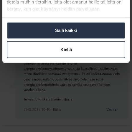
tietoja muihin tietoihin, joita olet antanut heille tai joita on
kerätty, kun olet käyttänyt heidän palvelujaan.
Hei!
Suomessa ympäristöministeriö vastaa rakennusten
energiatehokkuusdirektiivin kansallisesta valmistelusta.
Salli kaikki
Valmistelua varten tullaan perustamaan useampia työryhmiä,
joissa on myös sidosryhmien edustajia mukana. Me
Isännöintiliitossa vaikutamme valmisteluun näiden työryhmien
kautta ja mukana on varmasti myös muita kiinteistö- ja
Kiellä
rakentamisalan järjestöjä.
Direktiivi ei aseta yksittäisille taloille
energiatehokkuusvaatimuksia vaan jää kansallisesti päätettäväksi,
miten direktiivin vaatimukset täytetään. Tässä kohtaa emme vielä
osaa sanoa, miten Suomi lähtee tavoittelemaan näitä
energiatehokkuustoimia vaan se selviää seuraavan kahden
vuoden aikana.
Terveisin, Riikka Isännöintiliitosta
26.3.2024 10:19
Riikka
Vastaa