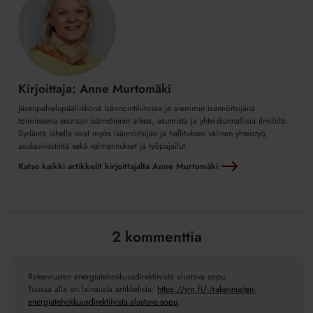
Kirjoittaja: Anne Murtomäki
Jäsenpalvelupäällikkönä Isännöintiliitossa ja aiemmin isännöitsijänä
toimineena seuraan isännöinnin arkea, asumista ja yhteiskunnallisia ilmiöitä.
Sydäntä lähellä ovat myös isännöitsijän ja hallituksen välinen yhteistyö,
asukasviestintä sekä valmennukset ja työpajailut.
Katso kaikki artikkelit kirjoittajalta Anne Murtomäki
2 kommenttia
Rakennusten energiatehokkuusdirektiivistä alustava sopu.
Tuossa alla on lainausta artikkelista:
https://ym.fi/-/rakennusten-
energiatehokkuusdirektiivista-alustava-sopu
.