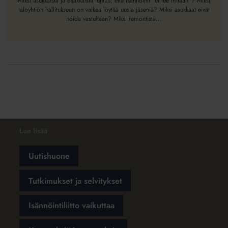
ja
Miksi asukkaista ja osakkaista tuntuu, että isännöinti ”ei tee mitään”? Miksi
taloyhtiön hallitukseen on vaikea löytää uusia jäseniä? Miksi asukkaat eivät
budjetointiin
hoida vastuitaan? Miksi remontista...
Lue lisää
Uutishuone
Tutkimukset ja selvitykset
Isännöintiliitto vaikuttaa