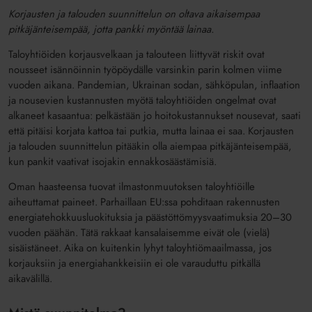
Korjausten ja talouden suunnittelun on oltava aikaisempaa
pitkäjänteisempää, jotta pankki myöntää lainaa.
Taloyhtiöiden korjausvelkaan ja talouteen liittyvät riskit ovat
nousseet isännöinnin työpöydälle varsinkin parin kolmen viime
vuoden aikana. Pandemian, Ukrainan sodan, sähköpulan, inflaation
ja nousevien kustannusten myötä taloyhtiöiden ongelmat ovat
alkaneet kasaantua: pelkästään jo hoitokustannukset nousevat, saati
että pitäisi korjata kattoa tai putkia, mutta lainaa ei saa. Korjausten
ja talouden suunnittelun pitääkin olla aiempaa pitkäjänteisempää,
kun pankit vaativat isojakin ennakkosäästämisiä.
Oman haasteensa tuovat ilmastonmuutoksen taloyhtiöille
aiheuttamat paineet. Parhaillaan EU:ssa pohditaan rakennusten
energiatehokkuusluokituksia ja päästöttömyysvaatimuksia 20–30
vuoden päähän. Tätä rakkaat kansalaisemme eivät ole (vielä)
sisäistäneet. Aika on kuitenkin lyhyt taloyhtiömaailmassa, jos
korjauksiin ja energiahankkeisiin ei ole varauduttu pitkällä
aikavälillä.