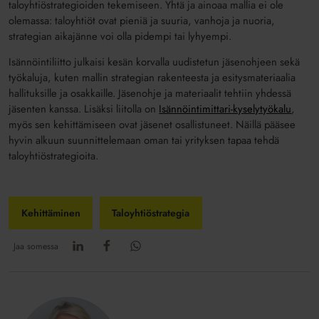
taloyhtiöstrategioiden tekemiseen. Yhtä ja ainoaa mallia ei ole
olemassa: taloyhtiöt ovat pieniä ja suuria, vanhoja ja nuoria,
strategian aikajänne voi olla pidempi tai lyhyempi.
Isännöintiliitto julkaisi kesän korvalla uudistetun jäsenohjeen sekä
työkaluja, kuten mallin strategian rakenteesta ja esitysmateriaalia
hallituksille ja osakkaille. Jäsenohje ja materiaalit tehtiin yhdessä
jäsenten kanssa. Lisäksi liitolla on
Isännöintimittari-kyselytyökalu
,
myös sen kehittämiseen ovat jäsenet osallistuneet. Näillä pääsee
hyvin alkuun suunnittelemaan oman tai yrityksen tapaa tehdä
taloyhtiöstrategioita.
Kehittäminen
Taloyhtiöstrategia
Jaa somessa