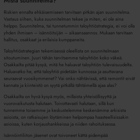
Mistä suunnitelma?
Riskien ennalta ehkäisemiseen tarvitaan pitkän ajan suunnitelma.
Vastaus siihen, kuka suunnitelman tekee ja miten, ei ole aina
helppo. Suunnitelma, tai tunnetummin taloyhtiöstrategia, ei voi olla
yhden ihmisen – isännöitsijän – aikaansaannos. Mukaan tarvitaan
hallitus, osakkaat ja erilaisia kumppaneita.
Taloyhtiöstrategian tekemisessä oleellista on suunnitelmaan
sitoutuminen. Juuri tähän tarvitsemme taloyhtiön koko väkeä.
Osakkailta pitää kysyä, mitä he haluavat taloyhtiön tulevaisuudelta.
Haluavatko he, että taloyhtiö pidetään kunnossa ja asuttavana
seuraavat vuosikymmenet? Vai onko nähtävissä, että remontit eivät
kannata ja kiinteistö on syytä pitkällä tähtäimellä ajaa alas?
Osakkailta on hyvä kysyä myös, millaista yhteisöllisyyttä ja
vuorovaikutusta halutaan. Toivottavasti halutaan, sillä kun
tunnemme toisemme ja keskustelemme keskenämme arkisista
asioista, on ratkaisujen löytäminen helpompaa haasteellisissakin
asioissa, kuten korjaushankkeissa ja niiden rahoituksessa.
Isännöintiliiton jäsenet ovat toivoneet kättä pidempää