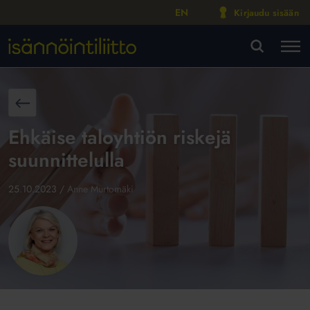
EN
Kirjaudu sisään
M
VA
aisin
Ehkäise taloyhtiön riskejä
suunnittelulla
25.10.2023
/
Anne Murtomäki