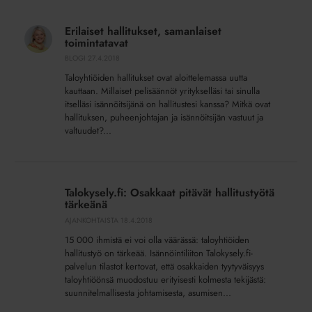
Erilaiset
hallitukset,
Erilaiset hallitukset, samanlaiset
samanlaiset
toimintatavat
toimintatavat
BLOGI
27.4.2018
Taloyhtiöiden hallitukset ovat aloittelemassa uutta
kauttaan. Millaiset pelisäännöt yritykselläsi tai sinulla
itselläsi isännöitsijänä on hallitustesi kanssa? Mitkä ovat
hallituksen, puheenjohtajan ja isännöitsijän vastuut ja
valtuudet?...
Talokysely.fi:
Osakkaat
Talokysely.fi: Osakkaat pitävät hallitustyötä
pitävät
tärkeänä
hallitustyötä
AJANKOHTAISTA
18.4.2018
tärkeänä
15 000 ihmistä ei voi olla väärässä: taloyhtiöiden
hallitustyö on tärkeää. Isännöintiliiton Talokysely.fi-
palvelun tilastot kertovat, että osakkaiden tyytyväisyys
taloyhtiöönsä muodostuu erityisesti kolmesta tekijästä:
suunnitelmallisesta johtamisesta, asumisen...