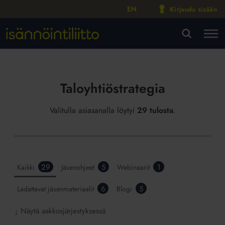
EN
Kirjaudu sisään
M
VA
Taloyhtiöstrategia
Valitulla asiasanalla löytyi
29 tulosta
.
29
5
1
Kaikki
Jäsenohjeet
Webinaarit
6
5
Ladattavat jäsenmateriaalit
Blogi
Näytä aakkosjärjestyksessä
↓