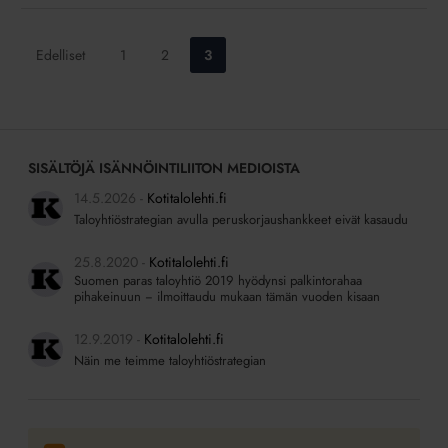
Siirry
Siirry
Siirry
Edelliset
1
2
3
sivulle:
sivulle:
sivulle:
SISÄLTÖJÄ ISÄNNÖINTILIITON MEDIOISTA
14.5.2026
Kotitalolehti.fi
Taloyhtiöstrategian avulla peruskorjaushankkeet eivät kasaudu
25.8.2020
Kotitalolehti.fi
Suomen paras taloyhtiö 2019 hyödynsi palkintorahaa
pihakeinuun − ilmoittaudu mukaan tämän vuoden kisaan
12.9.2019
Kotitalolehti.fi
Näin me teimme taloyhtiöstrategian