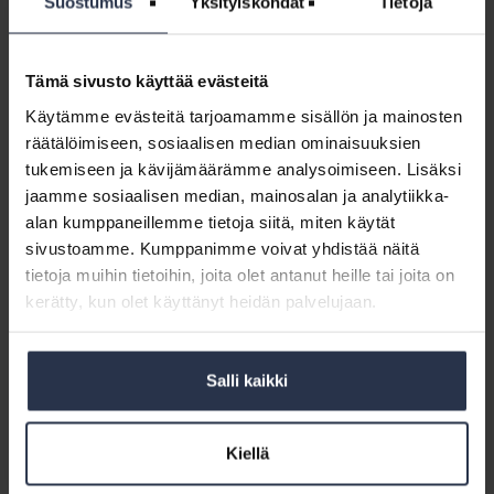
Suostumus
Yksityiskohdat
Tietoja
”Kasvaminen ja kehittäminen vaatii massaa”
kehittäminen
ARTIKKELIT
30.11.2017
vaatii
Isännöintitoimisto ISTO Oy osti Kosken Isännöinti- ja
massaa”
Tämä sivusto käyttää evästeitä
Tilitoimisto Oy:n liiketoiminnan. Kaupalla haetaan kasvua
liiketoiminnan kehittämisen tueksi.
Käytämme evästeitä tarjoamamme sisällön ja mainosten
räätälöimiseen, sosiaalisen median ominaisuuksien
Mistä
tukemiseen ja kävijämäärämme analysoimiseen. Lisäksi
on
jaamme sosiaalisen median, mainosalan ja analytiikka-
Mistä on hyvä hallitustyö tehty?
hyvä
alan kumppaneillemme tietoja siitä, miten käytät
AJANKOHTAISTA
24.11.2017
hallitustyö
sivustoamme. Kumppanimme voivat yhdistää näitä
Taloyhtiöiden hallitusten jäsenet huolehtivat yhteensä
tehty?
tietoja muihin tietoihin, joita olet antanut heille tai joita on
lähes kolmen miljoonan suomalaisen asunto-
omaisuudesta yhdessä isännöinnin kanssa. Marraskuun
kerätty, kun olet käyttänyt heidän palvelujaan.
ajan Isännöintiliiton ja Kotitalo-lehden #hyvähallitus -
kampanja on nostanut esiin hallitustyön merkitystä...
Salli kaikki
Uniko
–
Uniko – Isännöintipalvelut Oy aloittaa
Isännöintipalvelut
Kiellä
taloyhtiöstrategioiden suururakan
Oy
AJANKOHTAISTA
3.10.2017