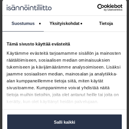
laiksi
LAUSUNNOT
3.1.2018
henkilötietojen
Lausunto luonnoksesta hallituksen esitykseksi laiksi
käsittelystä
henkilötietojen käsittelystä poliisitoimessa
poliisitoimessa
(SM064:00/2015)
Suostumus
Yksityiskohdat
Tietoja
Lausunto
määräysluonnoksesta
Tämä sivusto käyttää evästeitä
Lausunto määräysluonnoksesta kiinteistön
kiinteistön
sisäverkoista ja teleurakoinnista
Käytämme evästeitä tarjoamamme sisällön ja mainosten
sisäverkoista
LAUSUNNOT
3.1.2018
räätälöimiseen, sosiaalisen median ominaisuuksien
ja
Lausunto määräysluonnoksesta kiinteistön sisäverkoista ja
tukemiseen ja kävijämäärämme analysoimiseen. Lisäksi
teleurakoinnista
teleurakoinnista (65 C/2017 M) ja sen perustelut ja
jaamme sosiaalisen median, mainosalan ja analytiikka-
soveltaminen (MPS 65) -muistiosta (dnro
alan kumppaneillemme tietoja siitä, miten käytät
1466/959/2017)
sivustoamme. Kumppanimme voivat yhdistää näitä
tietoja muihin tietoihin, joita olet antanut heille tai joita on
Jäsenten
kerätty, kun olet käyttänyt heidän palvelujaan.
vaikuttamiskanavat
Jäsenten vaikuttamiskanavat
SIVU
Jäsenten kuunteleminen on tärkeä osa Isännöintiliiton
Salli kaikki
kehittämistä. Jäsenten tapoja osallistua toimintaan ja