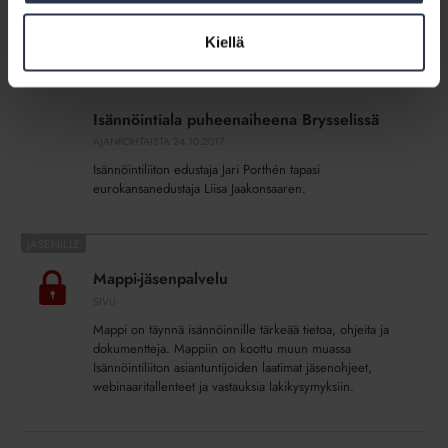
vaikuttaa päätöksiin ovat esimerkiksi Vaikuttaja-areena,
Jäsenraati, tutkimuskyselyt ja hallitustyö.
Kiellä
Isännöintiala
puheenaiheena
Isännöintiala puheenaiheena Brysselissä
Brysselissä
AJANKOHTAISTA
24.10.2017
Isännöintiliiton edustaja Jari Porthén tapasi
eurokansanedustaja Liisa Jaakonsaaren.
Mappi-
jäsenpalvelu
Mappi-jäsenpalvelu
SIVU
Mappi on täynnä isännöinnille tärkeää tietoa, ohjeita ja
dokumentteja. Mappiin on koottu muun muassa
Isännöintiliiton asiantuntijoiden laatimat jäsenohjeet,
webinaaritallenteet ja vastauksia lakikysymyksiin.
Laki