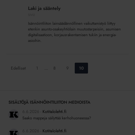
ja
Laki ja sääntely
sääntely
SIVU
Isännöintiliiton lainsäädännöllinen vaikuttamistyö liittyy
etenkin asunto-osakeyhtiölain muutostarpeisiin, asumisen
digitalisaatioon, korjausrakentamisen tukiin ja energia-
asioihin.
Siirry
Siirry
Siirry
Siirry
Edelliset
1
…
8
9
10
sivulle:
sivulle:
sivulle:
sivulle:
SISÄLTÖJÄ ISÄNNÖINTILIITON MEDIOISTA
6.6.2026
Kotitalolehti.fi
Saako mappeja säilyttää kerhohuoneessa?
6.6.2026
Kotitalolehti.fi