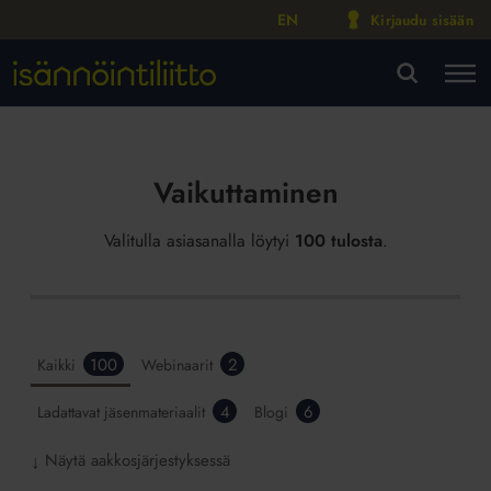
EN
Kirjaudu sisään
M
VA
Vaikuttaminen
Valitulla asiasanalla löytyi
100 tulosta
.
100
2
Kaikki
Webinaarit
4
6
Ladattavat jäsenmateriaalit
Blogi
Näytä aakkosjärjestyksessä
↓