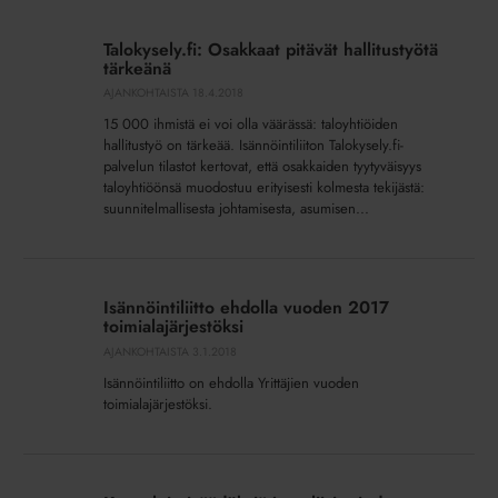
Talokysely.fi:
Osakkaat
Talokysely.fi: Osakkaat pitävät hallitustyötä
pitävät
tärkeänä
hallitustyötä
AJANKOHTAISTA
18.4.2018
tärkeänä
15 000 ihmistä ei voi olla väärässä: taloyhtiöiden
hallitustyö on tärkeää. Isännöintiliiton Talokysely.fi-
palvelun tilastot kertovat, että osakkaiden tyytyväisyys
taloyhtiöönsä muodostuu erityisesti kolmesta tekijästä:
suunnitelmallisesta johtamisesta, asumisen...
Isännöintiliitto
ehdolla
Isännöintiliitto ehdolla vuoden 2017
vuoden
toimialajärjestöksi
2017
AJANKOHTAISTA
3.1.2018
toimialajärjestöksi
Isännöintiliitto on ehdolla Yrittäjien vuoden
toimialajärjestöksi.
Kaapelointisäädöksiä
ja