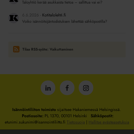
Taloyhtiö kerää asukkaista tietoa – sallittua vai ei?
6.6.2026
Kotitalolehti.fi
Voiko isännöitsijäntodistuksen lähettää sähköpostilla?
Tilaa RSS-syöte: Vaikuttaminen
Isännöintiliitto
Isännöintiliitto
Isännöintiliitto
LinkedInissä
Facebookissa
Instagrammissa
Isännöintiliiton toimisto
sijaitsee Hakaniemessä Helsingissä.
Postiosoite:
PL 1370, 00101 Helsinki
Sähköpostit:
etunimi.sukunimi@isannointiliitto.fi
Tietosuoja
|
Hallitse evästeasetuksia