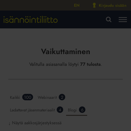
EN
Kirjaudu sisään
M
VA
Vaikuttaminen
Valitulla asiasanalla löytyi
77 tulosta
.
100
2
Kaikki
Webinaarit
4
6
Ladattavat jäsenmateriaalit
Blogi
Näytä aakkosjärjestyksessä
↓