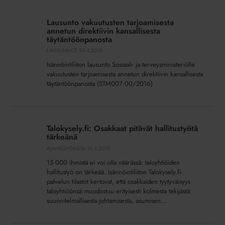
Lausunto
vakuutusten
Lausunto vakuutusten tarjoamisesta
tarjoamisesta
annetun direktiivin kansallisesta
annetun
täytäntöönpanosta
direktiivin
LAUSUNNOT
24.4.2018
kansallisesta
Isännöintiliiton lausunto Sosiaali- ja terveysministeriölle
täytäntöönpanosta
vakuutusten tarjoamisesta annetun direktiivin kansallisesta
täytäntöönpanosta (STM007:00/2016)
Talokysely.fi:
Osakkaat
Talokysely.fi: Osakkaat pitävät hallitustyötä
pitävät
tärkeänä
hallitustyötä
AJANKOHTAISTA
18.4.2018
tärkeänä
15 000 ihmistä ei voi olla väärässä: taloyhtiöiden
hallitustyö on tärkeää. Isännöintiliiton Talokysely.fi-
palvelun tilastot kertovat, että osakkaiden tyytyväisyys
taloyhtiöönsä muodostuu erityisesti kolmesta tekijästä:
suunnitelmallisesta johtamisesta, asumisen...