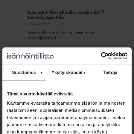
Isännöintiliitto
ehdolla
Isännöintiliitto ehdolla vuoden 2017
vuoden
toimialajärjestöksi
2017
AJANKOHTAISTA
3.1.2018
toimialajärjestöksi
Isännöintiliitto on ehdolla Yrittäjien vuoden
toimialajärjestöksi.
Kaapelointisäädöksiä
ja
Kaapelointisäädöksiä ja poliisin tiedonanto-
poliisin
oikeuksia viilattava
Suostumus
Yksityiskohdat
Tietoja
tiedonanto-
AJANKOHTAISTA
3.1.2018
oikeuksia
Isännöintiliitto on antanut lausunnot luonnoksista, jotka
viilattava
vaikuttavat taloyhtiöiden sisäverkkojen rakentamiseen ja
Tämä sivusto käyttää evästeitä
poliisin tiedonsaantioikeuksiin hallintaanottotilanteessa.
Käytämme evästeitä tarjoamamme sisällön ja mainosten
räätälöimiseen, sosiaalisen median ominaisuuksien
Lausunto
tukemiseen ja kävijämäärämme analysoimiseen. Lisäksi
luonnoksesta
Lausunto luonnoksesta hallituksen
jaamme sosiaalisen median, mainosalan ja analytiikka-
hallituksen
esitykseksi laiksi henkilötietojen käsittelystä
alan kumppaneillemme tietoja siitä, miten käytät
esitykseksi
poliisitoimessa