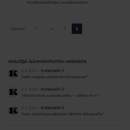
eurokansanedustaja Liisa Jaakonsaaren.
Siirry
Siirry
Siirry
Siirry
Edelliset
1
…
6
7
8
sivulle:
sivulle:
sivulle:
sivulle:
SISÄLTÖJÄ ISÄNNÖINTILIITON MEDIOISTA
6.6.2026
Kotitalolehti.fi
Saako mappeja säilyttää kerhohuoneessa?
6.6.2026
Kotitalolehti.fi
Taloyhtiö kerää asukkaista tietoa – sallittua vai ei?
6.6.2026
Kotitalolehti.fi
Voiko isännöitsijäntodistuksen lähettää sähköpostilla?