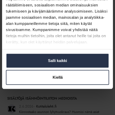
Onko
Lakikysymys: Onko ruokakaupalla oikeus
räätälöimiseen, sosiaalisen median ominaisuuksien
ruokakaupalla
korvauksiin, kun taloyhtiön rakentaminen
tukemiseen ja kävijämäärämme analysoimiseen. Lisäksi
oikeus
on viivästynyt?
korvauksiin,
jaamme sosiaalisen median, mainosalan ja analytiikka-
LAKIKYSYMYKSET
kun
alan kumppaneillemme tietoja siitä, miten käytät
Lakiasiantuntija vastaa
taloyhtiön
sivustoamme. Kumppanimme voivat yhdistää näitä
rakentaminen
tietoja muihin tietoihin, joita olet antanut heille tai joita on
Lakikysymys:
on
kerätty, kun olet käyttänyt heidän palvelujaan.
Onko
viivästynyt?
Lakikysymys: Onko vuokralaisella oikeus
vuokralaisella
vuokranalennukseen, jos asunnossa ei voi
oikeus
asua ikkunaremontin vuoksi?
Salli kaikki
vuokranalennukseen,
LAKIKYSYMYKSET
jos
Lakiasiantuntija vastaa
asunnossa
Kiellä
ei
voi
asua
ikkunaremontin
SISÄLTÖJÄ ISÄNNÖINTILIITON MEDIOISTA
vuoksi?
2.6.2026
Kotitalolehti.fi
Kiinnostaako asunnon lyhytvuokraus? Huomioi nämä asiat