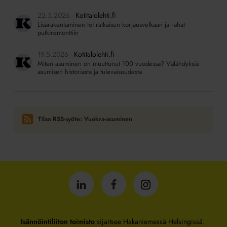
22.5.2026
Kotitalolehti.fi
Lisärakentaminen toi ratkaisun korjausvelkaan ja rahat
putkiremonttiin
19.5.2026
Kotitalolehti.fi
Miten asuminen on muuttunut 100 vuodessa? Välähdyksiä
asumisen historiasta ja tulevaisuudesta
Tilaa RSS-syöte: Vuokra-asuminen
Isännöintiliitto
Isännöintiliitto
Isännöintiliitto
LinkedInissä
Facebookissa
Instagrammissa
Isännöintiliiton toimisto
sijaitsee Hakaniemessä Helsingissä.