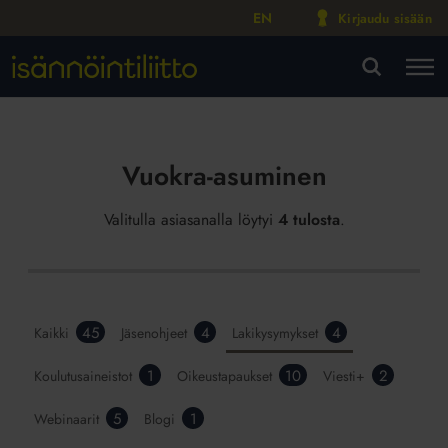
EN
Kirjaudu sisään
M
VA
Vuokra-asuminen
Valitulla asiasanalla löytyi
4 tulosta
.
45
4
4
Kaikki
Jäsenohjeet
Lakikysymykset
1
10
2
Koulutusaineistot
Oikeustapaukset
Viesti+
5
1
Webinaarit
Blogi