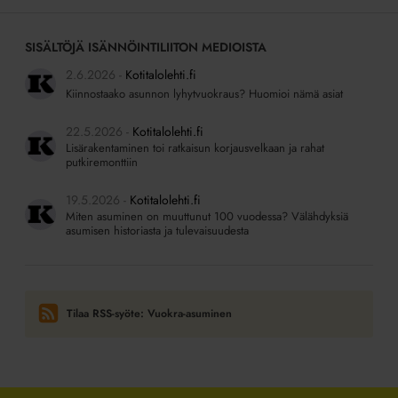
SISÄLTÖJÄ ISÄNNÖINTILIITON MEDIOISTA
2.6.2026
Kotitalolehti.fi
Kiinnostaako asunnon lyhytvuokraus? Huomioi nämä asiat
22.5.2026
Kotitalolehti.fi
Lisärakentaminen toi ratkaisun korjausvelkaan ja rahat
putkiremonttiin
19.5.2026
Kotitalolehti.fi
Miten asuminen on muuttunut 100 vuodessa? Välähdyksiä
asumisen historiasta ja tulevaisuudesta
Tilaa RSS-syöte: Vuokra-asuminen