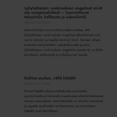
vuokrauksen
Lyhytaikaisen vuokrauksen ongelmat eivät
ongelmat
ole marginaali-ilmiö – kuormittavat
eivät
taloyhtiön hallitusta ja isännöintiä
ole
MEDIALLE
27.5.2024
marginaali-
Isännöintiliiton tuore tutkimusdata osoittaa, että
ilmiö
lyhytaikaisen vuokrauksen ongelmat taloyhtiöissä ovat
–
varsin yleinen ja laajalle levinnyt ilmiö. Samaan aikaan
kuitenkin taloyhtiöiden mahdollisuudet puuttua
kuormittavat
lyhytaikaisen vuokrauksen ongelmiin puuttuvat, ja tähän
taloyhtiön
tarvittaisiin selkeytystä ja työkaluja lain tasolla.
hallitusta
ja
isännöintiä
Kohtaa
asukas,
Kohtaa asukas, vältä häädöt
vältä
ARTIKKELIT
3.5.2024
häädöt
Monet häädöt olisivat estettävissä varhaisella
puuttumisella ja tukemalla haastavassa elämäntilanteessa
olevaa vuokralaista. Isännöitsijöille on tarjolla koulutusta
ja oppaita asukkaiden kohtaamiseen ja tukemiseen.
Häädöt ovat harmillisen...