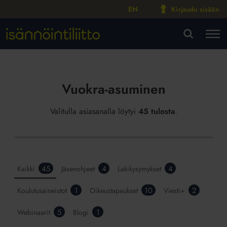
EN
Kirjaudu sisään
M
VA
Vuokra-asuminen
Valitulla asiasanalla löytyi
45 tulosta
.
45
4
4
Kaikki
Jäsenohjeet
Lakikysymykset
1
10
2
Koulutusaineistot
Oikeustapaukset
Viesti+
5
1
Webinaarit
Blogi