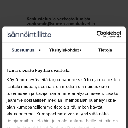
Keskustelua
ja
Keskustelua ja verkostoitumista
verkostoitumista
vuokratalojäsenten aamukahveilla
vuokratalojäsenten
ARTIKKELIT
3.5.2024
aamukahveilla
Vuokratalojäsenten hybriditapaamisessa jaettiin
kokemuksia ikääntymisen ja muistisairauksien sekä
asumistuen leikkausten vaikutuksista asumiseen ja
Suostumus
Yksityiskohdat
Tietoja
isännöinnin työhön. Isännöintiliiton järjestämä
vuokrataloisännöinnin aamukahvitilaisuus keräsi
huhtikuussa Isännöintiliiton toimitiloihin ja etäyhteyden...
Tämä sivusto käyttää evästeitä
Käytämme evästeitä tarjoamamme sisällön ja mainosten
Tiedotemalli:
räätälöimiseen, sosiaalisen median ominaisuuksien
Muuttaminen
Tiedotemalli: Muuttaminen pois asunnosta
tukemiseen ja kävijämäärämme analysoimiseen. Lisäksi
pois
(lisäpalvelu)
asunnosta
jaamme sosiaalisen median, mainosalan ja analytiikka-
VIESTI+
(lisäpalvelu)
alan kumppaneillemme tietoja siitä, miten käytät
Tiedotteessa kerrotaan, mitä asukkaan pitää muistaa
sivustoamme. Kumppanimme voivat yhdistää näitä
tehdä, kun hän muuttaa pois asunnosta. Tiedotemalli
kuuluu Viestiplus-palveluun (Viesti+).
tietoja muihin tietoihin, joita olet antanut heille tai joita on
kerätty, kun olet käyttänyt heidän palvelujaan.