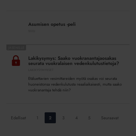
perintä
Asumisen
opetus
Asumisen opetus -peli
-
SIVU
peli
Lakikysymys:
Saako
Lakikysymys: Saako vuokranantajaosakas
vuokranantajaosakas
seurata vuokralaisen vedenkulutustietoja?
seurata
LAKIKYSYMYKSET
vuokralaisen
Etäluettavien vesimittareiden myötä osakas voi seurata
vedenkulutustietoja?
huoneistonsa vedenkulutusta reaaliaikaisesti, mutta saako
vuokranantaja tehdä niin?
Siirry
Siirry
Siirry
Siirry
Siirry
Edelliset
1
2
3
4
5
Seuraavat
sivulle:
sivulle:
sivulle:
sivulle:
sivulle: