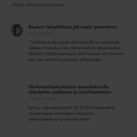
Näytä aakkosjärjestyksessä
↓
Rasismi
taloyhtiössä
Rasismi taloyhtiössä jää usein pimentoon
jää
BLOGI
17.3.2025
usein
”Osakkeita ei saa myydä ulkomaalaisille tai mustalaisille.”
pimentoon
Tällaisen muotoilun olen nähnyt kaverini itäsuomalaisen
taloyhtiön yhtiöjärjestyksessä, eikä kyseessä ollut ikivanha
talo, vaan taloyhtiö ja kyseinen yhtiöjärjestys...
Vuokrataloisännöinnin
aamukahveilla
Vuokrataloisännöinnin aamukahveilla
eläydyttiin
eläydyttiin poikkeus- ja kriisitilanteisiin
poikkeus-
YLEINEN
4.11.2024
ja
Syksyn vuokratalokahveilla 22.10.2024 keskusteltiin
kriisitilanteisiin
varautumisesta viestinnässä erityyppisiin
poikkeustilanteisiin ja mainekriiseihin.
Lyhytaikaisen