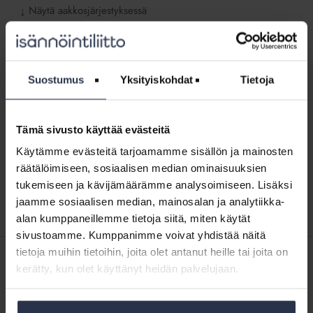
Näytä aakkosjärjestyksessä
↓
Lakikysymys:
Voidaanko
Lakikysymys: Voidaanko autopaikka ottaa
autopaikka
yleiseen käyttöön yhtiökokouksen
Suostumus
Yksityiskohdat
Tietoja
ottaa
päätöksellä?
yleiseen
LAKIKYSYMYKSET
käyttöön
Lakiasiantuntija vastaa
Tämä sivusto käyttää evästeitä
yhtiökokouksen
päätöksellä?
Käytämme evästeitä tarjoamamme sisällön ja mainosten
räätälöimiseen, sosiaalisen median ominaisuuksien
Siirry
Siirry
Siirry
Siirry
Edelliset
1
2
3
4
tukemiseen ja kävijämäärämme analysoimiseen. Lisäksi
sivulle:
sivulle:
sivulle:
sivulle:
jaamme sosiaalisen median, mainosalan ja analytiikka-
alan kumppaneillemme tietoja siitä, miten käytät
sivustoamme. Kumppanimme voivat yhdistää näitä
tietoja muihin tietoihin, joita olet antanut heille tai joita on
SISÄLTÖJÄ ISÄNNÖINTILIITON MEDIOISTA
kerätty, kun olet käyttänyt heidän palvelujaan.
7.6.2026
Kotitalolehti.fi
Asukaskysely, asumishaitta ja urakkamalli ovat kolme tärkeää
asiaa putkiremontissa