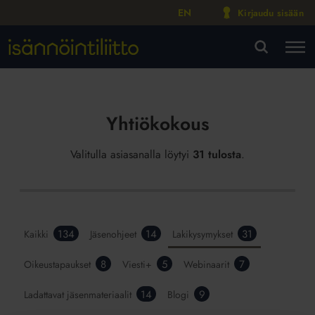
EN
Kirjaudu sisään
M
VA
Yhtiökokous
Valitulla asiasanalla löytyi
31 tulosta
.
134
14
31
Kaikki
Jäsenohjeet
Lakikysymykset
8
5
7
Oikeustapaukset
Viesti+
Webinaarit
14
9
Ladattavat jäsenmateriaalit
Blogi