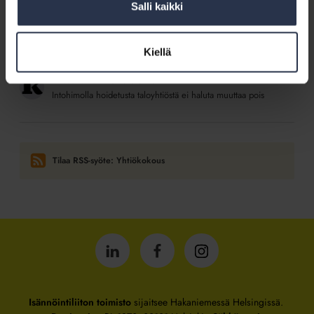
Salli kaikki
23.5.2026
Kotitalolehti.fi
Yhtiökokous on helppo järjestää etänä, jos taloyhtiöllä on
käytössä sopivat työkalut
Kiellä
22.5.2026
Kotitalolehti.fi
Intohimolla hoidetusta taloyhtiöstä ei haluta muuttaa pois
Tilaa RSS-syöte: Yhtiökokous
Isännöintiliitto
Isännöintiliitto
Isännöintiliitto
LinkedInissä
Facebookissa
Instagrammissa
Isännöintiliiton toimisto
sijaitsee Hakaniemessä Helsingissä.