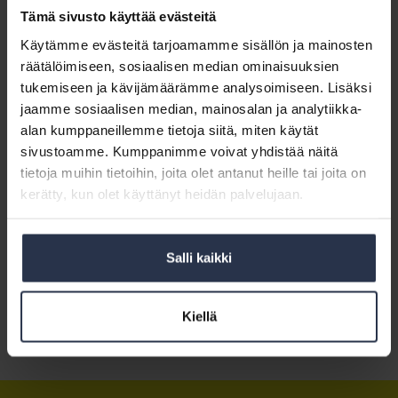
palveluun
. Palvelussa isännöintiyritys järjestää kaikille tarkastus-
Tämä sivusto käyttää evästeitä
ja päivitystyötä tekeville, esimerkiksi kiinteistösihteereille,
valtuudet
toimia asiakastaloyhtiöiden puolesta.
Käytämme evästeitä tarjoamamme sisällön ja mainosten
räätälöimiseen, sosiaalisen median ominaisuuksien
Nyt on aika kysellä myös isännöinti­järjestelmän toimittajalta, miten
tukemiseen ja kävijämäärämme analysoimiseen. Lisäksi
se valmistautuu Asrekiin ja millaisia päivityksiä ja siirtymävaiheen
jaamme sosiaalisen median, mainosalan ja analytiikka-
prosesseja tarvitaan.
alan kumppaneillemme tietoja siitä, miten käytät
Isännöintiliitto vaikuttaa siihen, että isännöintijärjestelmät olisivat
sivustoamme. Kumppanimme voivat yhdistää näitä
ajoissa valmiina Asrekiin ja tietojen tarkistaminen ja päivittäminen
tietoja muihin tietoihin, joita olet antanut heille tai joita on
sähköiseen rekisteriin hoituu mahdollisimman sujuvasti.
kerätty, kun olet käyttänyt heidän palvelujaan.
Uutishuoneeseen
Salli kaikki
Huoneistotietojärjestelmä
Kiellä
Jaa somessa