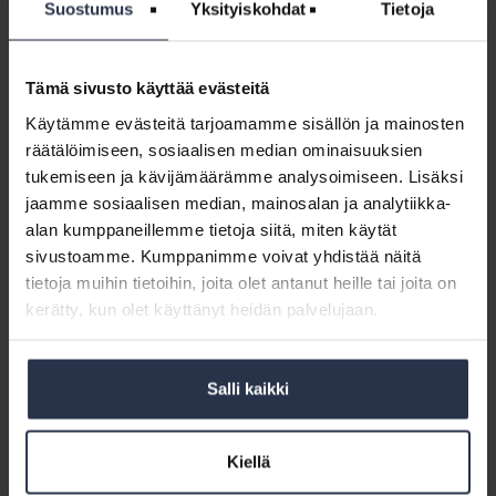
Suostumus
Yksityiskohdat
Tietoja
Ensimmäiset auktorisoidut isännöitsijät saivat diplominsa
15.3.2016. Auktorisoitu isännöitsijä on alalle koulutettu ja
kokenut isännöinnin ammattilainen. Hän sitoutuu itsensä
jatkuvaan kehittämiseen ja noudattamaan isännöinnin
Tämä sivusto käyttää evästeitä
eettisiä ohjeita....
Käytämme evästeitä tarjoamamme sisällön ja mainosten
räätälöimiseen, sosiaalisen median ominaisuuksien
Isännöintiliitto:
tukemiseen ja kävijämäärämme analysoimiseen. Lisäksi
Tupakkalaki
Isännöintiliitto: Tupakkalaki vaatii
jaamme sosiaalisen median, mainosalan ja analytiikka-
vaatii
selvennystä
alan kumppaneillemme tietoja siitä, miten käytät
selvennystä
AJANKOHTAISTA
2.3.2016
sivustoamme. Kumppanimme voivat yhdistää näitä
Isännöintiliitto pelkää, että eduskunnassa tänään
tietoja muihin tietoihin, joita olet antanut heille tai joita on
käsiteltävä tupakkalakiehdotus vain lisää riitoja eikä anna
kerätty, kun olet käyttänyt heidän palvelujaan.
taloyhtiöiden johdolle todellisia työkaluja puuttua
häiritsevään tupakointiin. Isännöintiliiton mielestä lain
tulee antaa mahdollisuus...
Salli kaikki
Siirry
Siirry
Siirry
Siirry
Kiellä
Edelliset
1
…
52
53
54
sivulle:
sivulle:
sivulle:
sivulle: