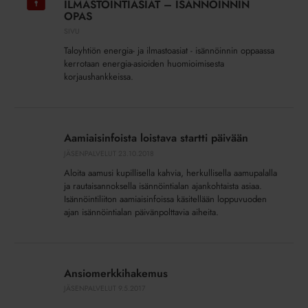
ENERGIA-
ILMASTOINTIASIAT – ISÄNNÖINNIN
JA
OPAS
ILMASTOINTIASIAT
SIVU
–
Taloyhtiön energia- ja ilmastoasiat - isännöinnin oppaassa
ISÄNNÖINNIN
kerrotaan energia-asioiden huomioimisesta
OPAS
korjaushankkeissa.
Aamiaisinfoista
loistava
Aamiaisinfoista loistava startti päivään
startti
JÄSENPALVELUT
23.10.2018
päivään
Aloita aamusi kupillisella kahvia, herkullisella aamupalalla
ja rautaisannoksella isännöintialan ajankohtaista asiaa.
Isännöintiliiton aamiaisinfoissa käsitellään loppuvuoden
ajan isännöintialan päivänpolttavia aiheita.
Ansiomerkkihakemus
Ansiomerkkihakemus
JÄSENPALVELUT
9.5.2017