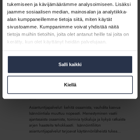
tukemiseen ja kävijämäärämme analysoimiseen. Lisäksi
Asiantuntijapalvelu:
jaamme sosiaalisen median, mainosalan ja analytiikka-
Tukea
Asiantuntijapalvelu: Tukea vastuullisuuden
alan kumppaneillemme tietoja siitä, miten käytät
vastuullisuuden
kehittämiseen
sivustoamme. Kumppanimme voivat yhdistää näitä
kehittämiseen
SIVU
tietoja muihin tietoihin, joita olet antanut heille tai joita on
Haluatko kehittää vastuullisuutta isännöintiyrityksessäsi?
kerätty, kun olet käyttänyt heidän palvelujaan.
Tarve vastuullisuuden edistämiselle nousee yhä
vahvemmin monilla toimialoilla niin taloudellisen ja
sosiaalisen vastuullisuuden kuin ilmastonmuutoksen
hillitsemisen myötä. Vastuullinen toiminta voi tuoda...
Salli kaikki
Asiantuntijapalvelut
Kiellä
Asiantuntijapalvelut
SIVU
Asiantuntijapalvelut: kehitä osaamista, vauhdita kasvua
Isännöintiala muuttuu nopeasti. Menestyminen vaatii
ajantasaista osaamista, toimivia työkaluja ja kykyä ratkaista
arjen haasteita tehokkaasti. Isännöintiliiton
asiantuntijapalvelut tarjoavat käytännönläheistä tukea...