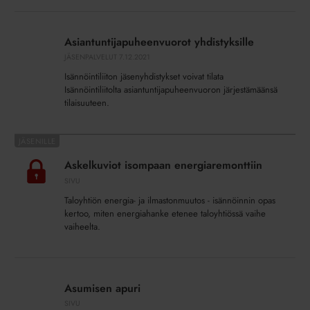
Asiantuntijapuheenvuorot
yhdistyksille
Asiantuntijapuheenvuorot yhdistyksille
JÄSENPALVELUT
7.12.2021
Isännöintiliiton jäsenyhdistykset voivat tilata
Isännöintiliitolta asiantuntijapuheenvuoron järjestämäänsä
tilaisuuteen.
Askelkuviot
isompaan
Askelkuviot isompaan energiaremonttiin
energiaremonttiin
SIVU
Taloyhtiön energia- ja ilmastonmuutos - isännöinnin opas
kertoo, miten energiahanke etenee taloyhtiössä vaihe
vaiheelta.
Asumisen
apuri
Asumisen apuri
SIVU