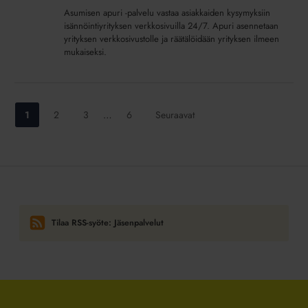
Asumisen apuri -palvelu vastaa asiakkaiden kysymyksiin
isännöintiyrityksen verkkosivuilla 24/7. Apuri asennetaan
yrityksen verkkosivustolle ja räätälöidään yrityksen ilmeen
mukaiseksi.
Siirry
Siirry
Siirry
Siirry
1
2
3
…
6
Seuraavat
sivulle:
sivulle:
sivulle:
sivulle:
Tilaa RSS-syöte: Jäsenpalvelut