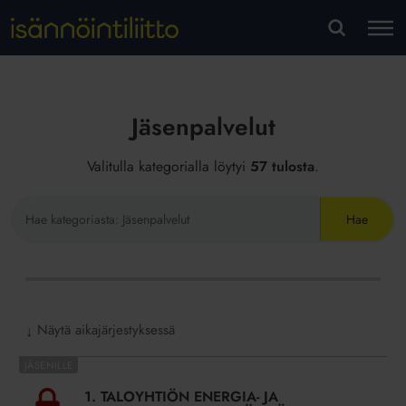
M
VA
Jäsenpalvelut
Valitulla kategorialla löytyi
57 tulosta
.
Hae
sivustolta
Näytä aikajärjestyksessä
↓
1.
TALOYHTIÖN
1. TALOYHTIÖN ENERGIA- JA