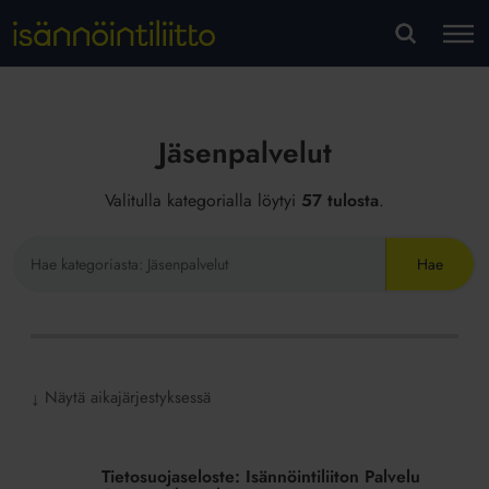
M
VA
Jäsenpalvelut
Valitulla kategorialla löytyi
57 tulosta
.
Hae
sivustolta
Näytä aikajärjestyksessä
↓
Tietosuojaseloste:
Isännöintiliiton
Tietosuojaseloste: Isännöintiliiton Palvelu
Palvelu