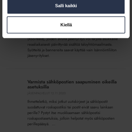
Uutissyötteet
Salli kaikki
ja
Uutissyötteet ja bannerit
bannerit
SIVU
Kiellä
Tarjoamme jäsenyrityksille mahdollisuuden käyttää
sivuillaan Isännöintiliiton ja Kotitalolehti.fi:n uutissyötteitä
(RSS-feed), joiden avulla jäsenyritys voi tarjota asukkaille
reaaliaikaisesti päivittyvää sisältöä taloyhtiömaailmasta.
Syötteitä ja bannereita saavat käyttää vain Isännöintiliiton
jäsenyritykset.
Varmista
sähköpostien
Varmista sähköpostien saapuminen oikeilla
saapuminen
asetuksilla
oikeilla
JÄSENPALVELUT
12.11.2020
asetuksilla
Ihmetteletkö, miksi jotkut uutiskirjeet ja sähköpostit
suodattuvat roskapostiksi tai postit eivät saavu lainkaan
perille? Pystyt itse muokkaamaan sähköpostisi
roskapostiasetuksia, jolloin helpotat myös sähköpostien
perillepääsyä. ...