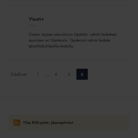
Viesti+
Viesti+
SIVU
Viesti+ tarjoaa isännöinnin käyttöön valmiit tiedotteet
asumisen eri tilanteisiin. Täydennä valmis tiedote
taloyhtiökohtaisilla tiedoilla.
Siirry
Siirry
Siirry
Siirry
Edelliset
1
…
4
5
6
sivulle:
sivulle:
sivulle:
sivulle:
Tilaa RSS-syöte: Jäsenpalvelut