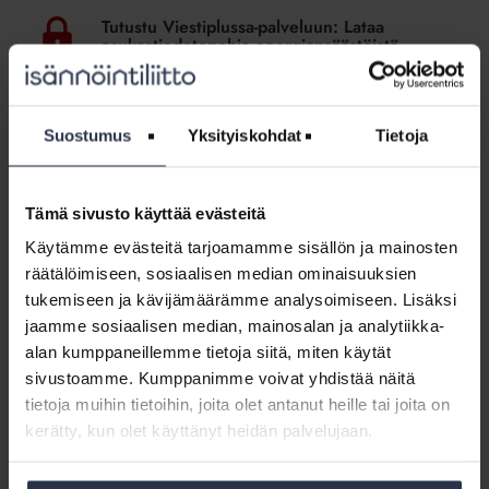
Viestiplussa-
Tutustu Viestiplussa-palveluun: Lataa
palveluun:
asukastiedotepohja energiansäästöistä
Lataa
(lisäpalvelu)
asukastiedotepohja
JÄSENPALVELUT
energiansäästöistä
Malli Viestiplussa-palvelun kuukausitiedotteesta taloyhtiösi
(lisäpalvelu)
Suostumus
Yksityiskohdat
Tietoja
asukkaille. Tutustu palveluun osoitteessa
https://www.isannointiliitto.fi/palvelut-johdolle/viesti/
Sisältö:
Tämä sivusto käyttää evästeitä
kuukausitiedote_syyskuu-2022-1.docx
Käytämme evästeitä tarjoamamme sisällön ja mainosten
räätälöimiseen, sosiaalisen median ominaisuuksien
Työmaakortti
tukemiseen ja kävijämäärämme analysoimiseen. Lisäksi
ja
Työmaakortti ja veronumero
jaamme sosiaalisen median, mainosalan ja analytiikka-
veronumero
rakennustyömaalla
alan kumppaneillemme tietoja siitä, miten käytät
rakennustyömaalla
JÄSENPALVELUT
20.4.2018
sivustoamme. Kumppanimme voivat yhdistää näitä
Kuka vastaa siitä, että työmaalla on käytössä kuvalliset
tietoja muihin tietoihin, joita olet antanut heille tai joita on
henkilökortit eli työmaakortit? Kuka valvoo
kerätty, kun olet käyttänyt heidän palvelujaan.
henkilökorttien käyttöä?