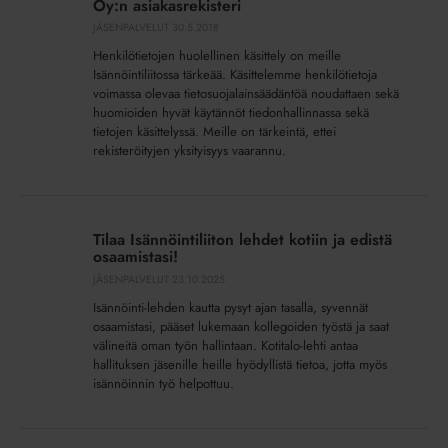
Oy:n asiakasrekisteri
Oy:n
JÄSENPALVELUT
30.5.2018
asiakasrekisteri
Henkilötietojen huolellinen käsittely on meille
Isännöintiliitossa tärkeää. Käsittelemme henkilötietoja
voimassa olevaa tietosuojalainsäädäntöä noudattaen sekä
huomioiden hyvät käytännöt tiedonhallinnassa sekä
tietojen käsittelyssä. Meille on tärkeintä, ettei
rekisteröityjen yksityisyys vaarannu.
Tilaa
Isännöintiliiton
Tilaa Isännöintiliiton lehdet kotiin ja edistä
lehdet
osaamistasi!
kotiin
JÄSENPALVELUT
23.10.2025
ja
Isännöinti-lehden kautta pysyt ajan tasalla, syvennät
edistä
osaamistasi, pääset lukemaan kollegoiden työstä ja saat
osaamistasi!
välineitä oman työn hallintaan. Kotitalo-lehti antaa
hallituksen jäsenille heille hyödyllistä tietoa, jotta myös
isännöinnin työ helpottuu.
Tutustu