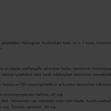
 järjestetään Helsingissä. Koulutuksen kesto on n. 1 vuosi. Aiemm
n.
 on tarjota osallistujalle valmiuksia hoitaa isännöinnin toimintaympä
 ja teknisiä työtehtäviä sekä luoda edellytykset isännöinnin ammattitu
 laajuus on 150 osaamispistettä ja se koostuu seuraavista tutkinnon 
in toimintaympäristön hallinta, 60 osp
a yksi). Valinnainen osa määräytyy oman työn kautta: Asunto-osakeyh
0 osp; Toimitila isännöinti, 60 osp