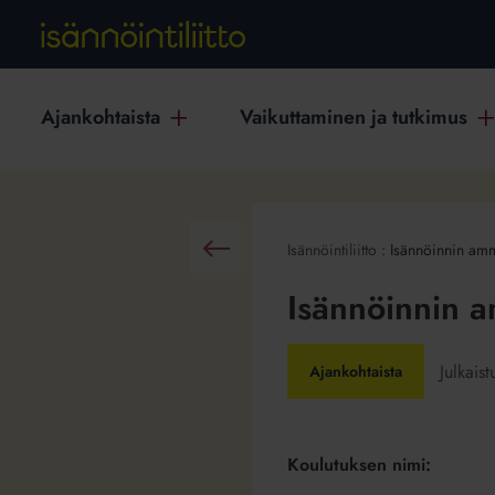
Ajankohtaista
Vaikuttaminen ja tutkimus
Isännöintiliitto
:
Isännöinnin ammat
Takaisin
Isännöinnin am
Julkais
Ajankohtaista
Koulutuksen nimi: