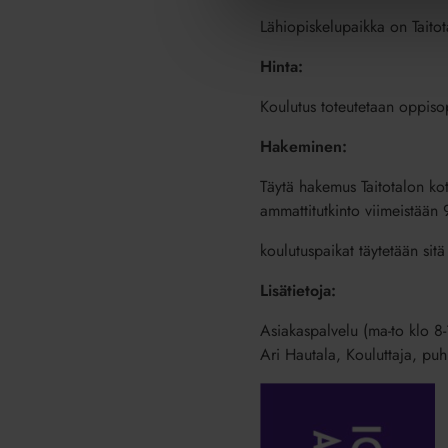
Lähiopiskelupaikka on Taito
Hinta:
Koulutus toteutetaan oppiso
Hakeminen:
Täytä hakemus Taitotalon koti
ammattitutkinto viimeistään
koulutuspaikat täytetään sitä
Lisätietoja:
Asiakaspalvelu (ma-to klo 8
Ari Hautala, Kouluttaja, p