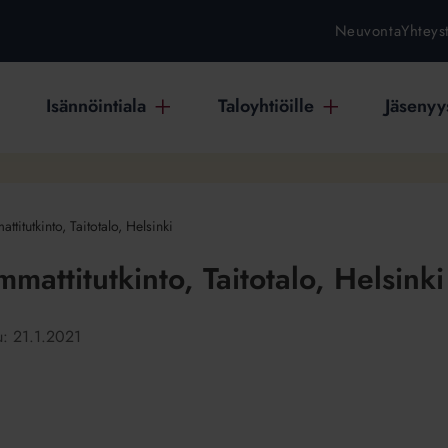
Neuvonta
Yhteys
Isännöintiala
Taloyhtiöille
Jäsenyys
titutkinto, Taitotalo, Helsinki
mattitutkinto, Taitotalo, Helsinki
tu:
21.1.2021