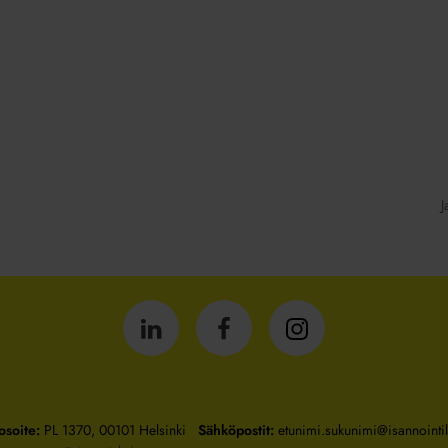
J
Isännöintiliitto
Isännöintiliitto
Isännöintiliitto
LinkedInissä
Facebookissa
Instagrammissa
osoite:
PL 1370, 00101 Helsinki
Sähköpostit:
etunimi.sukunimi@isannointili