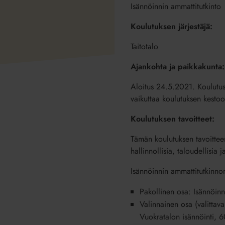
Isännöinnin ammattitutkinto
Koulutuksen järjestäjä:
Taitotalo
Ajankohta ja paikkakunta:
Aloitus 24.5.2021. Koulutus
vaikuttaa koulutuksen kestoo
Koulutuksen tavoitteet:
Tämän koulutuksen tavoitteena
hallinnollisia, taloudellisia
Isännöinnin ammattitutkinnon
Pakollinen osa: Isännöinn
Valinnainen osa (valittav
Vuokratalon isännöinti, 6