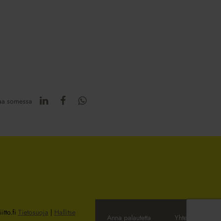
aa somessa
itto.fi
Tietosuoja
|
Hallitse
Anna palautetta
Yhteystiedot