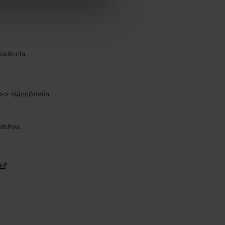
ksutonta.
>> isännöinnin
keutuu.