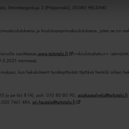
talo, Strömberginkuja 3 (Pitäjänmäki), 00380 HELSINKI.
pimuskoulutuksena ja koulutussopimuskoulutuksena, joten se on ma
sivuilla osoitteessa
www.taitotalo.fi
>>koulutushaku>> isännöinti
 9.5.2021 mennessä.
 mukaan, kun hakukriteerit hyväksyttävästi täyttävä henkilö siihen ha
-15 ja pe klo 8-14), puh. 010 80 80 90,
asiakaspalvelu@taitotalo.fi
uh.020 7461 484,
ari.hautala@taitotalo.fi