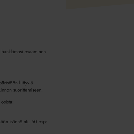
in hankkimasi osaaminen
ristöön liittyviä
tkinnon suorittamiseen.
osista:
tiön isännöinti, 60 osp: