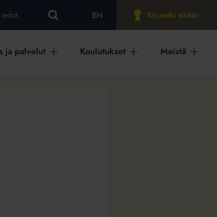
EN
tiedot
Kirjaudu sisään
 ja palvelut
Koulutukset
Meistä