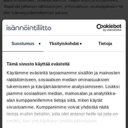
ajankohtaisaiheet, asiakaskokemus, naapurisopu ja korjausvelka
,
iltapäivä
ä jatketaan
sähköauto
jen
, yritysvastuun, asiakaspalvelun
tai
alan tulevaisuudennäkymien parissa.
Päätöspäivänä torstaina 19.11. kartoitetaan koronaepidemian
vaikutuksia isännöintiyrityksiin ja kuullaan, mitä Isännöintiliitossa on
saatu aikaan toimitusjohtaja
Mia Koro-Kanervan
aloitettua viime
vuonna työssään. Isännöintipäivät
päättyy
inhimillisiin tunnelmiin,
Suostumus
Yksityiskohdat
Tietoja
kun yrittäjä
Tomi Kauki
n
en
kertoo tarinansa työssä uupumisesta ja
siitä selviämisestä.
Tämä sivusto käyttää evästeitä
Huolettaako toinen epidemia-aalto ja syksyn
Käytämme evästeitä tarjoamamme sisällön ja mainosten
koronatilanne?
räätälöimiseen, sosiaalisen median ominaisuuksien
Isännöintipäiville voit saapua turvallisesti, sillä Isännöintiliitto seuraa
tukemiseen ja kävijämäärämme analysoimiseen. Lisäksi
koronavirustilanteen kehittymistä ja noudattaa terveysviranomaisten
jaamme sosiaalisen median, mainosalan ja analytiikka-
ohjeistuksia. Lisäksi huomioimme Messu- ja tapahtumajärjestäjät
alan kumppaneillemme tietoja siitä, miten käytät
ry:n laatimat koronaan liittyvät turvallisuustoimet tapahtuman
sivustoamme. Kumppanimme voivat yhdistää näitä
toteutuksessa.
tietoja muihin tietoihin, joita olet antanut heille tai joita on
kerätty, kun olet käyttänyt heidän palvelujaan.