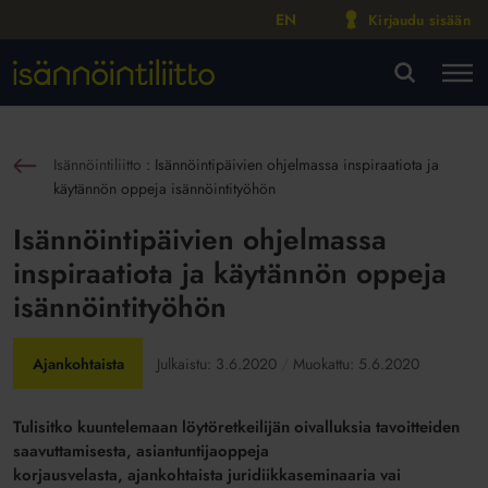
EN
Kirjaudu sisään
M
VA
Isännöintiliitto
:
Isännöintipäivien ohjelmassa inspiraatiota ja
sin
käytännön oppeja isännöintityöhön
Isännöintipäivien ohjelmassa
inspiraatiota ja käytännön oppeja
isännöintityöhön
Ajankohtaista
Julkaistu:
3.6.2020
Muokattu:
5.6.2020
Tulisitko kuuntelemaan löytöretkeilijän
oivalluksia tavoitteiden
saavuttamisesta, asiantuntijaoppeja
korjausvelasta,
ajankohtaista
juridiikkaseminaaria vai