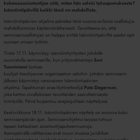
kokemusasiantuntijaa siitä, miten hän selvisi työuupumuksesta?
Isännöintipäivillä kaikki tämä on mahdollista.
Isännöintipäivien ohjelma palvelee tänä vuonna erilaisia osallistujia
mahdollisimman käytännönläheisesti. Tavoitteena on, että
seminaariosallistujan on helppo siirtää Isännöintipäiviltä saadut opit
suoraan omaan työhön.
Tiistai 17.
11
. käynnistyy isännöintiyritysten johdolle
suunnatulla
seminaarilla
, kun
y
ritysvalmentaja
Suvi
Tuominiemi
luotsaa
kuulijat
itseohjauvan
organisaation
saloihin
.
Johdon seminaarin
jälkeen käynnistyy varsinainen Isännöintipäivien
ohjelma
.
Tapahtuman
avaa
löytöretkeilijä
Pata Degerman
,
joka
kertoo oivalluksiaan tavoitteiden saavuttamisesta
tiimityöllä.
Päivä
huipentuu
avajaisjuhlaan näy
ttelyssä.
Keskiviikkona 18.11.
Isännöintipäivien näyttely on avoinna koko
seminaaripäivän ajan. Seminaari
ohjelma tarjoaa tuttuun
tapaan
kattauksen
asiantuntijapuheenvuoroja.
Aamupäivä
llä
valittavissa ovat muun muassa
juridiikan