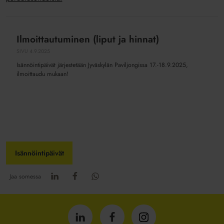
Ilmoittautuminen (liput ja hinnat)
Ilmoittautuminen
(liput
SIVU
4.9.2025
ja
Isännöintipäivät järjestetään Jyväskylän Paviljongissa 17.-18.9.2025,
hinnat)
ilmoittaudu mukaan!
Isännöintipäivät
Jaa somessa
Isännöintiliitto
Isännöintiliitto
Isännöintiliitto