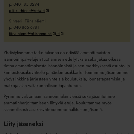
p. 040 185 3294
olli.kurhinen@retta.fi
Sihteeri: Tiina Niemi
p.
040 865 6781
tiina.niemi@nkisannointi
.fi
Yhdistyksemme tarkoituksena on edistää ammattimaisten
isännöintipalvelujen tuottamisen edellytyksiä sekä jakaa oikeaa
tietoa ammattimaisesta isännöinnistä ja sen merkityksestä asunto- ja
kiinteistöosakeyhtiölle ja näiden osakkaille. Toimimme jäsentemme
yhdyslinkkinä järjestäen yhteisiä koulutuksia, lounastapaamisia ja
matkoja alan valtakunnallisiin tapahtumiin.
Pyrimme valvomaan isännöintialan yleisiä sekä jäsentemme
ammatinharjoittamiseen liittyviä etuja. Kouluttamme myös
säännöllisesti asiakasyhtiöidemme hallitusten jäseniä.
Liity jäseneksi