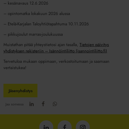
– kesänavaus 12.6.2026
– opintomatka lokakuun 2026 alussa
– Etelä-Karjalan Taloyhtiötapahtuma 10.11.2026
– pikkujoulut marras-joulukuussa
Muistathan pitää yhteystietosi ajan tasalla,
Tietojen päivitys
yhdistyksen rekisteriin – Isännöintiliitto (isannointiliitto.fi)
Tervetuloa mukaan oppimaan, verkostoitumaan ja saamaan
vertaistukea!
Jäsenyhdistys
Jaa somessa