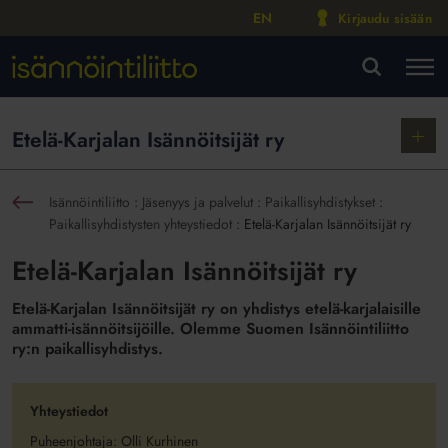
EN
Kirjaudu sisään
M
VA
Näytä
Etelä-Karjalan Isännöitsijät ry
alako
Isännöintiliitto
:
Jäsenyys ja palvelut
:
Paikallisyhdistykset
:
sin
Paikallisyhdistysten yhteystiedot
:
Etelä-Karjalan Isännöitsijät ry
Etelä-Karjalan Isännöitsijät ry
Etelä-Karjalan Isännöitsijät ry on yhdistys etelä-karjalaisille
ammatti-isännöitsijöille. Olemme Suomen Isännöintiliitto
ry:n paikallisyhdistys.
Yhteystiedot
Puheenjohtaja: Olli Kurhinen