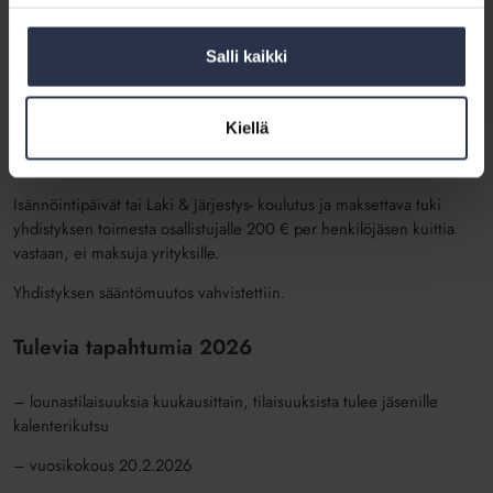
toiminnantarkastajaksi Auli Pietikäinen ja
varatoiminnantarkastajaksi Marko Viik.
Salli kaikki
Koulutus- ja virkistystoimikuntaan valittiin Olli Kurhinen, Anu Roivas
ja Anneli Haikala
Kiellä
Taloyhtiötapahtuman työryhmään valittiin Marika Grönholm-Lakka,
Anu Raikaslehto, Olli Kurhinen ja Virpi Säynäjäkangas.
Isännöintipäivät tai Laki & Järjestys- koulutus ja maksettava tuki
yhdistyksen toimesta osallistujalle 200 € per henkilöjäsen kuittia
vastaan, ei maksuja yrityksille.
Yhdistyksen sääntömuutos vahvistettiin.
Tulevia tapahtumia 2026
– lounastilaisuuksia kuukausittain, tilaisuuksista tulee jäsenille
kalenterikutsu
– vuosikokous 20.2.2026