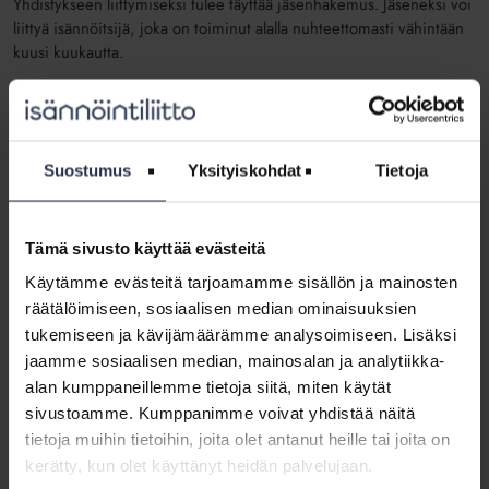
Yhdistykseen liittymiseksi tulee täyttää jäsenhakemus. Jäseneksi voi
liittyä isännöitsijä, joka on toiminut alalla nuhteettomasti vähintään
kuusi kuukautta.
Yhdistyksen jäsenhakemus
Tietosuojaseloste
Suostumus
Yksityiskohdat
Tietoja
Tapahtumat
Yhdistys järjestää kuukausittain opinto- ja vierailutilaisuuksia.
Tämä sivusto käyttää evästeitä
Tilaisuuksien järjestelyistä vastaa ja tiedottaa koulutustyöryhmä.
Käytämme evästeitä tarjoamamme sisällön ja mainosten
räätälöimiseen, sosiaalisen median ominaisuuksien
Vuosikokouksen päätökset 2026
tukemiseen ja kävijämäärämme analysoimiseen. Lisäksi
jaamme sosiaalisen median, mainosalan ja analytiikka-
Vuosikokouksessa valittiin hallitukseen Olli Kurhinen
alan kumppaneillemme tietoja siitä, miten käytät
(puheenjohtaja), Marika Grönholm-Lakka (varapuheenjohtaja),
Tiina Niemi (sihteeri), Anu Raikaslehto,Anneli Haikala, Jarno Kokki,
sivustoamme. Kumppanimme voivat yhdistää näitä
Anu Roivas, Virpi Säynäjäkangas ja Solja Talka.
tietoja muihin tietoihin, joita olet antanut heille tai joita on
kerätty, kun olet käyttänyt heidän palvelujaan.
Rahastonhoitajaksi valittiin Ilpo Silvennoinen,