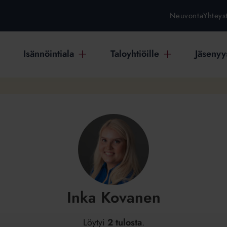
Neuvonta
Yhteys
Isännöintiala
Taloyhtiöille
Jäsenyys
Inka Kovanen
Löytyi
2 tulosta
.