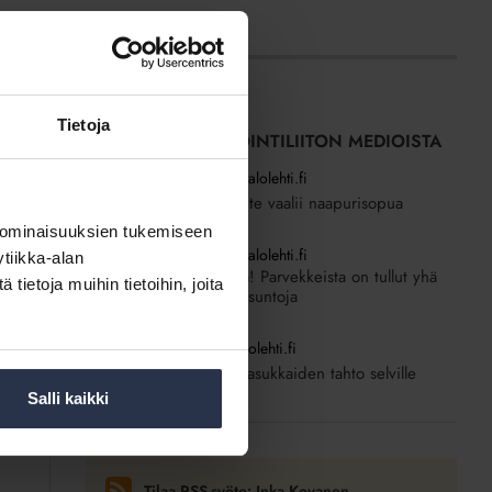
Tietoja
SISÄLTÖJÄ ISÄNNÖINTILIITON MEDIOISTA
23.6.2026
Kotitalolehti.fi
Rakentava palaute vaalii naapurisopua
 ominaisuuksien tukemiseen
23.6.2026
Kotitalolehti.fi
tiikka-alan
Yksi huone lisää! Parvekkeista on tullut yhä
ietoja muihin tietoihin, joita
tärkeämpi osa asuntoja
7.6.2026
Kotitalolehti.fi
Asukaskyselyllä asukkaiden tahto selville
Salli kaikki
Tilaa RSS-syöte: Inka Kovanen