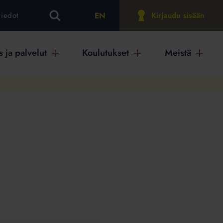
EN
tiedot
Kirjaudu sisään
 ja palvelut
Koulutukset
Meistä