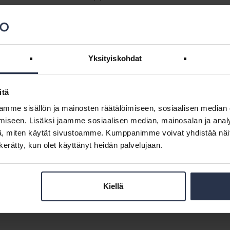
Yksityiskohdat
ta ammattilaistapahtumia ja tarjota jäsenillemme arvokkaita
a mieluiten porukalla! Tavoitteenani on luoda innostava
aan tehokkaasti.
itä
mme sisällön ja mainosten räätälöimiseen, sosiaalisen median
iseen. Lisäksi jaamme sosiaalisen median, mainosalan ja analy
, miten käytät sivustoamme. Kumppanimme voivat yhdistää näitä t
n kerätty, kun olet käyttänyt heidän palvelujaan.
ja onnellisempaa työelämää
tä koostuukaan hyvinvoiva organisaatio? Ensinnäkin työhyvinvointi
Kiellä
rempaa työelämää rakennetaan yhdessä. Hyvinvoiville työyhteisöille