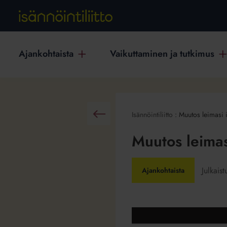
Ajankohtaista
Vaikuttaminen ja tutkimus
Isännöintiliitto
:
Muutos leimasi 
Takaisin
Muutos leimas
Julkais
Ajankohtaista