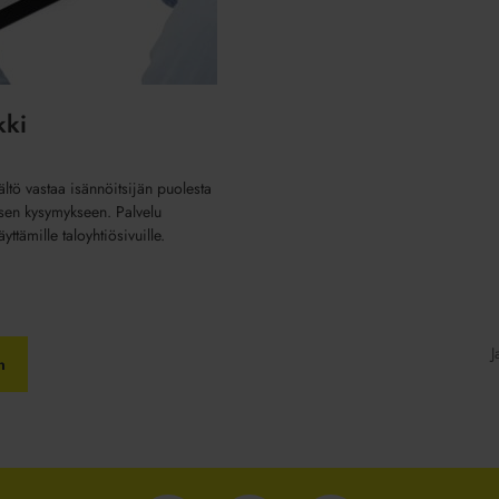
kki
ltö vastaa isännöitsijän puolesta
sen kysymykseen. Palvelu
ttämille taloyhtiösivuille.
J
n