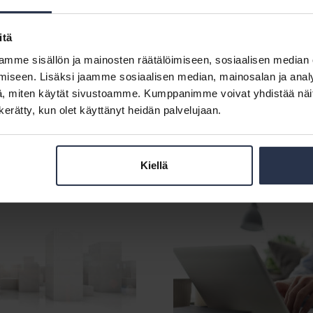
nän työkaluilla
. Jäsenen tärkein tiedonlähde on isannointiliitto.fi, jo
n
sivun oikeasa yläkulmasta.
itä
mme sisällön ja mainosten räätälöimiseen, sosiaalisen median
iseen. Lisäksi jaamme sosiaalisen median, mainosalan ja analy
kuluneesta vuodesta, rauhallista joulun od
, miten käytät sivustoamme. Kumppanimme voivat yhdistää näitä t
n kerätty, kun olet käyttänyt heidän palvelujaan.
menestystä vuodelle 2019!
Kiellä
Mappi-
jäsenpalvelu
(jäsenille)