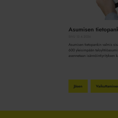
Asumisen tietopan
SIVU
13.4.2026
Asumisen tietopankin valmis sisä
600 yleisimpään taloyhtiöasumi
asennetaan isännöintiyrityksen käy
Jäsen
Vaikuttamine