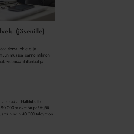
velu (jäsenille)
eää tietoa, ohjeita ja
muun muassa Isännöintiliiton
et, webinaaritallenteet ja
taismedia. Hallituksille
in 80 000 taloyhtiön päättäjää.
usittain noin 40 000 taloyhtiön