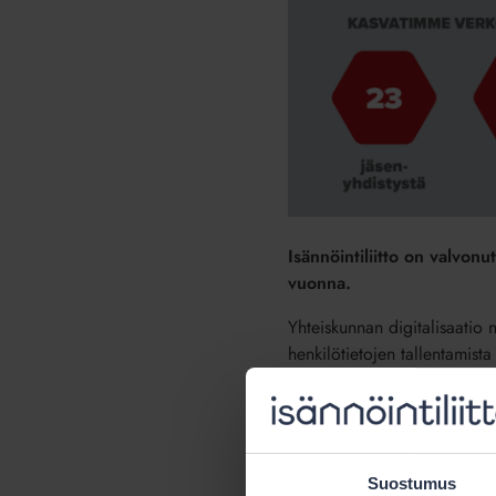
Isännöintiliitto on valvon
vuonna.
Yhteiskunnan digitalisaatio n
henkilötietojen tallentamista 
täyttävät vaatimukset. Kiintei
ASREK-hankkeessa Isännöinti
Myös isännöintijärjestelmätoi
Suostumus
Isännöintiliitto auttaa jäsen