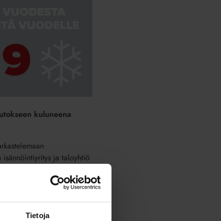
muutokseen kuluneena
tarkastelemaan
 isännöintiyritys ja taloyhtiö
osakehuoneistorekisterille.
n ensi vuonna.
Tietoja
ella viestinnällä,
Kotitalo-