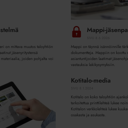
estelmä
Mappi-jäsenpal
SIVU
8.6.2026
ri on mittava muutos taloyhtiön
Mappi on täynnä isännöinnille tärk
laatinut jäsenyritystensä
dokumentteja. Mappiin on koottu 
 materiaalia, joiden pohjalta voi
asiantuntijoiden laatimat jäsenohje
vastauksia lakikysymyksiin.
Kotitalo-media
Kotitalo-
media
SIVU
8.1.2024
Kotitalo on koko taloyhtiön ajankoh
tarkoitettua printtilehteä lukee no
Kotitalon verkkolehteä lukee kuuka
osakasta ja asukasta.