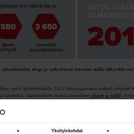
ut isännöintialan etuja ja vaikuttanut moneen alalla näkyvään 
äkyy myös isännöintialalla. EU:n tietosuoja-asetus pakotti yritykset 
ja käsittelyä. Isännöintiliitto tarjosi jäsenilleen
ohjeet ja mallit
, miten
stöliittokin totesi mallin hyväksi ja otti sen käyttöön.
liitto on saanut viranomaiset ymmärtämään isännöinnin merkityksen 
mittajat on pidetty ajan tasalla, jotta ohjelmat pystyvät uudistuksee
Yksityiskohdat
iään asiakkaiden perehdyttämisessä ja ymmärryksen lisäämisessä julkis