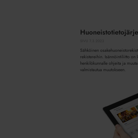
Huoneistotietojärj
SIVU
7.3.2023
Sähköinen osakehuoneistorekiste
rekistereihin. Isännöintiliitto on 
henkilökunnalle ohjeita ja muuta
valmistautua muutokseen.
Asumisen
tietopankki