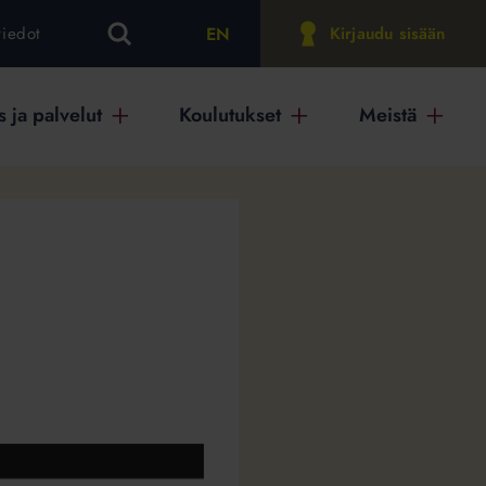
EN
tiedot
Kirjaudu sisään
 ja palvelut
Koulutukset
Meistä