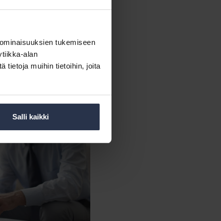
nka jäsenhjeet ja aineistot
 ominaisuuksien tukemiseen
tiikka-alan
otusta sekä
ietoja muihin tietoihin, joita
Salli kaikki