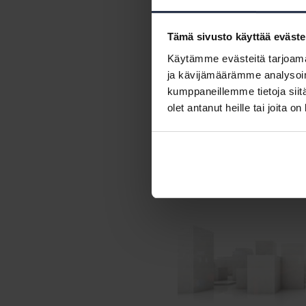
lehdessä
sekä
asiakasviestin
aukeavat
kirjautumalla sisää
Tämä sivusto käyttää eväste
Käytämme evästeitä tarjoama
ja kävijämäärämme analysoim
Kiitos 
kumppaneillemme tietoja siitä
olet antanut heille tai joita o
Huoneistotietojärjestelmä