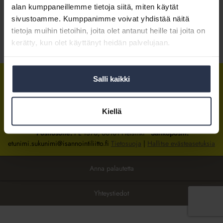
alan kumppaneillemme tietoja siitä, miten käytät
sivustoamme. Kumppanimme voivat yhdistää näitä
Kirjaudu sisään
tietoja muihin tietoihin, joita olet antanut heille tai joita on
kerätty, kun olet käyttänyt heidän palvelujaan.
Tietoa jäsenyydestä
Salli kaikki
Isännöintiliitto
Isännöintiliitto
Isännöintiliitto
LinkedInissä
Facebookissa
Instagrammissa
Kiellä
Isännöintiliiton toimisto
sijaitsee Hakaniemessä Helsingissä.
Postiosoite:
PL 1370, 00101 Helsinki
Sähköpostit:
etunimi.sukunimi@isannointiliitto.fi
Tietosuoja
|
Hallitse evästeasetuksia
Anna palautetta
Yhteystiedot