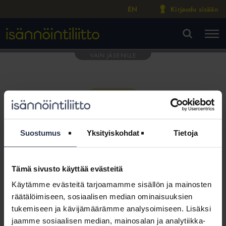
EN
Kirjaudu sisään
M
VA
Suostumus
Yksityiskohdat
Tietoja
Tämä sivusto käyttää evästeitä
Tämä osio on rajattu
Käytämme evästeitä tarjoamamme sisällön ja mainosten
Isännöintiliiton jäsenyritysten
räätälöimiseen, sosiaalisen median ominaisuuksien
henkilökunnalle
tukemiseen ja kävijämäärämme analysoimiseen. Lisäksi
jaamme sosiaalisen median, mainosalan ja analytiikka-