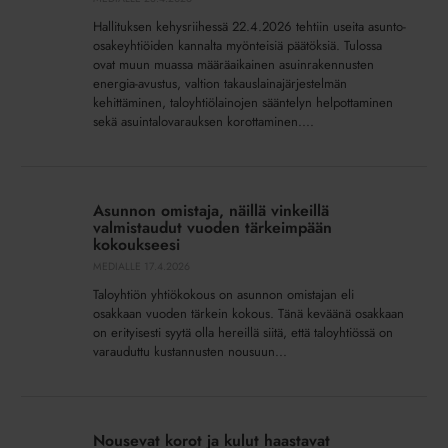
tervetulleina
Hallituksen kehysriihessä 22.4.2026 tehtiin useita asunto-
taloyhtiöille
osakeyhtiöiden kannalta myönteisiä päätöksiä. Tulossa
ovat muun muassa määräaikainen asuinrakennusten
energia-avustus, valtion takauslainajärjestelmän
kehittäminen, taloyhtiölainojen sääntelyn helpottaminen
sekä asuintalovarauksen korottaminen....
Asunnon
omistaja,
Asunnon omistaja, näillä vinkeillä
näillä
valmistaudut vuoden tärkeimpään
vinkeillä
kokoukseesi
valmistaudut
MEDIALLE
17.4.2026
vuoden
Taloyhtiön yhtiökokous on asunnon omistajan eli
tärkeimpään
osakkaan vuoden tärkein kokous. Tänä keväänä osakkaan
kokoukseesi
on erityisesti syytä olla hereillä siitä, että taloyhtiössä on
varauduttu kustannusten nousuun...
Nousevat
korot
Nousevat korot ja kulut haastavat