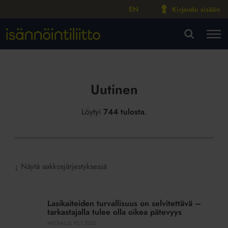
EN
Kirjaudu sisään
M
VA
Uutinen
Löytyi
744 tulosta
.
Näytä aakkosjärjestyksessä
↓
Lasikaiteiden
turvallisuus
Lasikaiteiden turvallisuus on selvitettävä –
on
tarkastajalla tulee olla oikea pätevyys
selvitettävä
MEDIALLE
10.7.2026