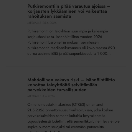
pitää
Putkiremonttiin pitää varautua ajoissa –
varautua
korjausten lykkääminen voi vaikeuttaa
ajoissa
rahoituksen saamista
–
MEDIALLE
25.6.2026
korjausten
Putkiremontti on taloyhtiön suurimpia ja kalleimpia
lykkääminen
korjaushankkeita. Isännöintiliiton vuoden 2026
voi
Putkiremonttibarometrin mukaan perinteisen
putkiremontin mediaanikustannus oli koko maassa 890
vaikeuttaa
euroa asuinneliöltä ja pääkaupunkiseudulla 1 000...
rahoituksen
saamista
Mahdollinen
vakava
Mahdollinen vakava riski – Isännöintiliitto
riski
kehottaa taloyhtiöitä selvittämään
–
parvekkeiden turvallisuuden
Isännöintiliitto
MEDIALLE
4.6.2026
kehottaa
Onnettomuustutkintakeskus (OTKES) on antanut
taloyhtiöitä
21.5.2026 onnettomuusuhkailmoituksen, joka koskee
selvittämään
parvekekaiteiden sementtikuituisia levyrakenteita.
Lujuustesteissä todettiin, että sementtikuituinen levy ei ole
parvekkeiden
sopiva putoamissuojaksi tai estämään putoamista.
turvallisuuden