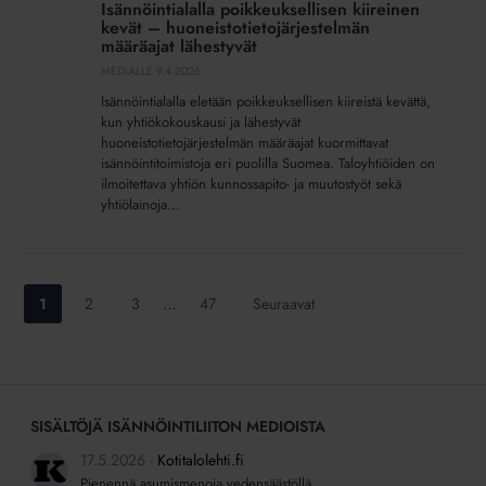
Isännöintialalla poikkeuksellisen kiireinen
kiireinen
kevät – huoneistotietojärjestelmän
kevät
määräajat lähestyvät
–
MEDIALLE
9.4.2026
huoneistotietojärjestelmän
Isännöintialalla eletään poikkeuksellisen kiireistä kevättä,
määräajat
kun yhtiökokouskausi ja lähestyvät
lähestyvät
huoneistotietojärjestelmän määräajat kuormittavat
isännöintitoimistoja eri puolilla Suomea. Taloyhtiöiden on
ilmoitettava yhtiön kunnossapito- ja muutostyöt sekä
yhtiölainoja...
Siirry
Siirry
Siirry
Siirry
1
2
3
…
47
Seuraavat
sivulle:
sivulle:
sivulle:
sivulle:
SISÄLTÖJÄ ISÄNNÖINTILIITON MEDIOISTA
17.5.2026
Kotitalolehti.fi
Pienennä asumismenoja vedensäästöllä