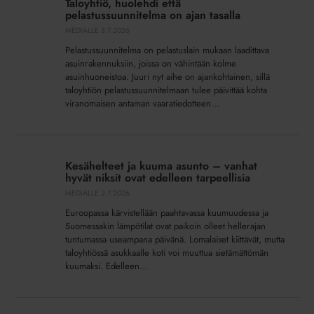
Taloyhtiö, huolehdi että
että
pelastussuunnitelma on ajan tasalla
pelastussuunnitelma
MEDIALLE
3.7.2026
on
Pelastussuunnitelma on pelastuslain mukaan laadittava
ajan
asuinrakennuksiin, joissa on vähintään kolme
tasalla
asuinhuoneistoa. Juuri nyt aihe on ajankohtainen, sillä
taloyhtiön pelastussuunnitelmaan tulee päivittää kohta
viranomaisen antaman vaaratiedotteen...
Kesähelteet
ja
Kesähelteet ja kuuma asunto – vanhat
kuuma
hyvät niksit ovat edelleen tarpeellisia
asunto
MEDIALLE
2.7.2026
–
Euroopassa kärvistellään paahtavassa kuumuudessa ja
vanhat
Suomessakin lämpötilat ovat paikoin olleet hellerajan
hyvät
tuntumassa useampana päivänä. Lomalaiset kiittävät, mutta
niksit
taloyhtiössä asukkaalle koti voi muuttua sietämättömän
ovat
kuumaksi. Edelleen...
edelleen
tarpeellisia
Putkiremonttiin