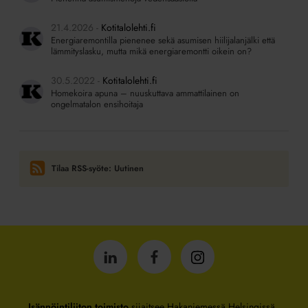
21.4.2026
Kotitalolehti.fi
Energiaremontilla pienenee sekä asumisen hiilijalanjälki että
lämmityslasku, mutta mikä energiaremontti oikein on?
30.5.2022
Kotitalolehti.fi
Homekoira apuna – nuuskuttava ammattilainen on
ongelmatalon ensihoitaja
Tilaa RSS-syöte: Uutinen
Isännöintiliitto
Isännöintiliitto
Isännöintiliitto
LinkedInissä
Facebookissa
Instagrammissa
Isännöintiliiton toimisto
sijaitsee Hakaniemessä Helsingissä.