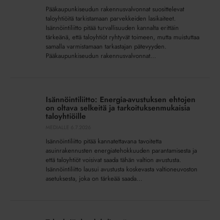
–
Pääkaupunkiseudun rakennusvalvonnat suosittelevat
tarkastajalla
taloyhtiöitä tarkistamaan parvekkeiden lasikaiteet.
tulee
Isännöintiliitto pitää turvallisuuden kannalta erittäin
olla
tärkeänä, että taloyhtiöt ryhtyvät toimeen, mutta muistuttaa
oikea
samalla varmistamaan tarkastajan pätevyyden.
Pääkaupunkiseudun rakennusvalvonnat...
pätevyys
Isännöintiliitto:
Energia-
Isännöintiliitto: Energia-avustuksen ehtojen
avustuksen
on oltava selkeitä ja tarkoituksenmukaisia
ehtojen
taloyhtiöille
on
MEDIALLE
6.7.2026
oltava
Isännöintiliitto pitää kannatettavana tavoitetta
selkeitä
asuinrakennusten energiatehokkuuden parantamisesta ja
ja
että taloyhtiöt voisivat saada tähän valtion avustusta.
Isännöintiliitto lausui avustusta koskevasta valtioneuvoston
tarkoituksenmukaisia
asetuksesta, joka on tärkeää saada...
taloyhtiöille
Taloyhtiö,
huolehdi