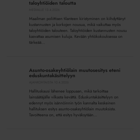
ja
taloyhtiöiden taloutta
kulut
MEDIALLE
13.4.2026
haastavat
Maailman poliittisen tilanteen kiristyminen on kiihdyttänyt
taloyhtiöiden
kustannusten ja korkojen nousua, mikä vaikuttaa myös
taloutta
taloyhtiöiden talouteen. Taloyhtiöiden kustannusten nousu
kasvattaa asumisen kuluja. Kevään yhtiökokouksessa on
tärkeää...
Asunto-
osakeyhtiölain
Asunto-osakeyhtiölain muutosesitys eteni
muutosesitys
eduskuntakäsittelyyn
eteni
AJANKOHTAISTA
10.4.2026
eduskuntakäsittelyyn
Hallituskausi lähenee loppuaan, mikä tarkoittaa
lainsäätäjälle vilkasta kevättä. Eduskuntakäsittelyyn on
edennyt myös isännöinnin työn kannalta keskeinen
hallituksen esitys asunto-osakeyhtiölain muutoksista.
Tavoitteena on, että esitys hyväksytään...
Isännöintialalla
poikkeuksellisen