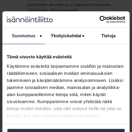
valtion
taloyhtiöiden taloustilanne ja lisääntynyt korjausvelka.
tuet
Taloyhtiöiden rahoitusvaikeudet...
kohdennettava
kriittisiin
korjauksiin
Kerrostalopalot
puhuttavat:
Kerrostalopalot puhuttavat: Isännöintiliitto
Suostumus
Yksityiskohdat
Tietoja
Isännöintiliitto
kannustaa taloyhtiöitä toimiin
kannustaa
MEDIALLE
13.5.2026
taloyhtiöitä
Asuinrakennuksissa syttyy noin 3000 tulipaloa vuosittain.
Tämä sivusto käyttää evästeitä
toimiin
Viime aikojen palotapaukset ovat tuoneet huolta
Käytämme evästeitä tarjoamamme sisällön ja mainosten
taloyhtiöihin paloturvallisuudesta. Paloturvallisuuden
lisääminen on kaikkien asukkaiden etu, sillä palo voi
räätälöimiseen, sosiaalisen median ominaisuuksien
levitä ja...
tukemiseen ja kävijämäärämme analysoimiseen. Lisäksi
jaamme sosiaalisen median, mainosalan ja analytiikka-
alan kumppaneillemme tietoja siitä, miten käytät
Taloyhtiölle
täytyy
sivustoamme. Kumppanimme voivat yhdistää näitä
Taloyhtiölle täytyy turvata keinot puuttua
turvata
tietoja muihin tietoihin, joita olet antanut heille tai joita on
häiritsevään lyhytaikaiseen
keinot
vuokraustoimintaan
kerätty, kun olet käyttänyt heidän palvelujaan.
puuttua
MEDIALLE
30.4.2026
häiritsevään
Hallituksen esitys rakentamislain muuttamisesta on