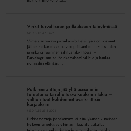
Isännöintiliitto kehottaa...
Vinkit
turvalliseen
Vinkit turvalliseen grillaukseen taloyhtiössä
grillaukseen
MEDIALLE
3.6.2026
taloyhtiössä
Viime ajan vakava parvekepalo Helsingissä on nostanut
jälleen keskusteluun parvekegrillaamisen turvallisuuden
ja onko grillaaminen sallittua taloyhtiössä. –
Parvekegrillaus on lähtökohtaisesti sallittua ja kuuluu
normaaliin elämään,...
Putkiremontteja
jää
Putkiremontteja jää yhä useammin
yhä
toteutumatta rahoitusvaikeuksien takia –
useammin
valtion tuet kohdennettava kriittisiin
korjauksiin
toteutumatta
MEDIALLE
28.5.2026
rahoitusvaikeuksien
takia
Putkiremontteja jää tekemättä tai niitä lykätään viimeiseen
–
hetkeen tai putkivuotoihin asti. Taustalla vaikuttaa
taloyhtiöiden vaikeudet saada remonttilainaa, heikko