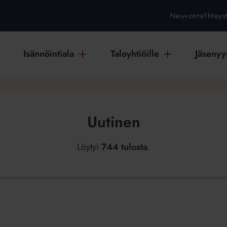
Neuvonta
Yhteys
Isännöintiala
Taloyhtiöille
Jäsenyys
Uutinen
Löytyi
744 tulosta
.