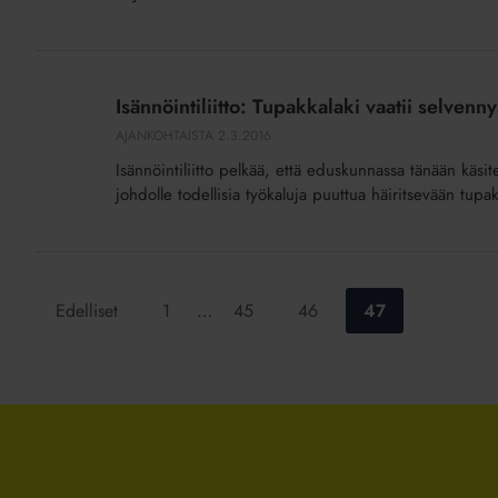
Isännöintiliitto:
Tupakkalaki
Isännöintiliitto: Tupakkalaki vaatii selvenny
vaatii
AJANKOHTAISTA
2.3.2016
selvennystä
Isännöintiliitto pelkää, että eduskunnassa tänään käsit
johdolle todellisia työkaluja puuttua häiritsevään tupak
Siirry
Siirry
Siirry
Siirry
Edelliset
1
…
45
46
47
sivulle:
sivulle:
sivulle:
sivulle: