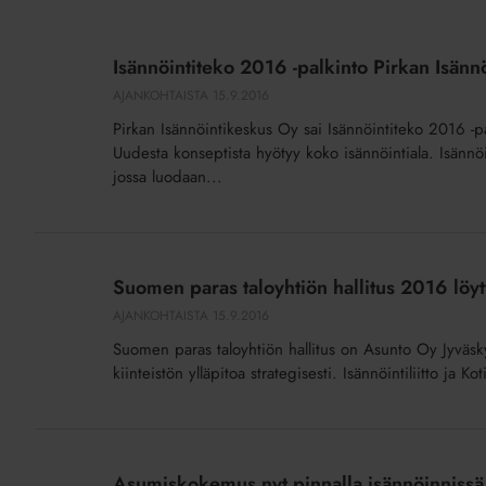
Isännöintiteko
2016
Isännöintiteko 2016 -palkinto Pirkan Isän
-
AJANKOHTAISTA
15.9.2016
palkinto
Pirkan Isännöintikeskus Oy sai Isännöintiteko 2016 -
Pirkan
Uudesta konseptista hyötyy koko isännöintiala. Isännö
Isännöintikeskus
jossa luodaan...
Oy:lle
Tampereelle
Suomen
paras
Suomen paras taloyhtiön hallitus 2016 löyt
taloyhtiön
AJANKOHTAISTA
15.9.2016
hallitus
Suomen paras taloyhtiön hallitus on Asunto Oy Jyväskyl
2016
kiinteistön ylläpitoa strategisesti. Isännöintiliitto ja K
löytyy
Jyväskylästä
Asumiskokemus
nyt
Asumiskokemus nyt pinnalla isännöinnissä