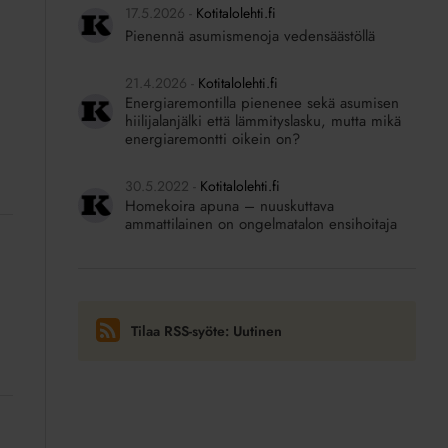
17.5.2026
Kotitalolehti.fi
Pienennä asumismenoja vedensäästöllä
21.4.2026
Kotitalolehti.fi
Energiaremontilla pienenee sekä asumisen
hiilijalanjälki että lämmityslasku, mutta mikä
energiaremontti oikein on?
30.5.2022
Kotitalolehti.fi
Homekoira apuna – nuuskuttava
ammattilainen on ongelmatalon ensihoitaja
Tilaa RSS-syöte: Uutinen