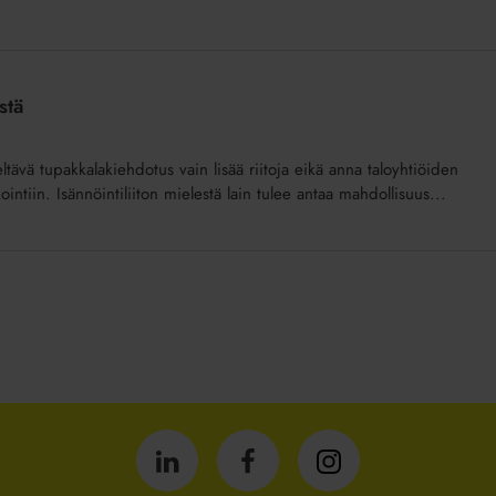
stä
eltävä tupakkalakiehdotus vain lisää riitoja eikä anna taloyhtiöiden
ointiin. Isännöintiliiton mielestä lain tulee antaa mahdollisuus...
Isännöintiliitto
Isännöintiliitto
Isännöintiliitto