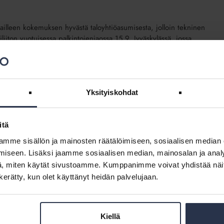
kailleen kokemuksen hyvästä taloyhtiöasumisesta, jolloin tekninen
iliiton vuotuisessa palkintojenjaossa 15.9. Jyväskylässä, jossa
Yksityiskohdat
suosituksella
itä
itusammattilaiset AKHA ovat julkaisseet yhteisen suosituksen
öiden ja niissä toimivien käyttöön. Suosituksen tavoitteena on edistää
mme sisällön ja mainosten räätälöimiseen, sosiaalisen median
iseen. Lisäksi jaamme sosiaalisen median, mainosalan ja analy
, miten käytät sivustoamme. Kumppanimme voivat yhdistää näitä t
n kerätty, kun olet käyttänyt heidän palvelujaan.
öt odottavat tupakkalakiin vielä selvennystä
Kiellä