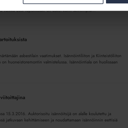
kevat uudet tupakointikieltosäännökset tulevat voimaan vuoden 2017
 että vaikka uusi tupakkalaki on askel kohti selvempiä...
artoituksista
ärtämään asbestilain vaatimukset. Isännöintiliiton ja Kiinteistöliiton
a on huoneistoremontin valmistelussa. Isännöintiala on huolissaan
iitoittajina
sa 15.3.2016. Auktorisoitu isännöitsijä on alalle koulutettu ja
nsä jatkuvaan kehittämiseen ja noudattamaan isännöinnin eettisiä