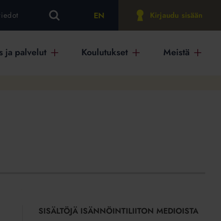
EN
tiedot
Kirjaudu sisään
 ja palvelut
Koulutukset
Meistä
SISÄLTÖJÄ ISÄNNÖINTILIITON MEDIOISTA