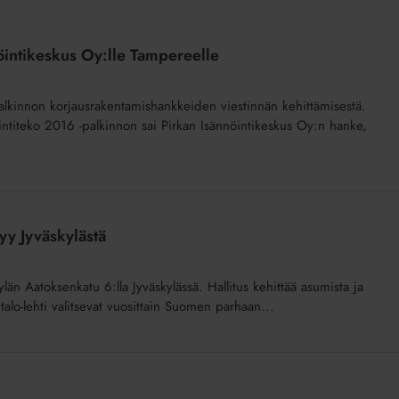
nöintikeskus Oy:lle Tampereelle
palkinnon korjausrakentamishankkeiden viestinnän kehittämisestä.
intiteko 2016 -palkinnon sai Pirkan Isännöintikeskus Oy:n hanke,
yy Jyväskylästä
än Aatoksenkatu 6:lla Jyväskylässä. Hallitus kehittää asumista ja
otitalo-lehti valitsevat vuosittain Suomen parhaan...