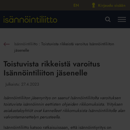
EN
Kirjaudu sisään
M
VA
Isännöintiliitto
:
Toistuvista rikkeistä varoitus Isännöintiliiton
sin
jäsenelle
Toistuvista rikkeistä varoitus
Isännöintiliiton jäsenelle
Julkaistu:
27.4.2023
Isännöintiliiton jäsenyritys on saanut Isännöintiliitolta varoituksen
toistuvista isännöinnin eettisten ohjeiden rikkomuksista. Yrityksen
asiakastaloyhtiöt ovat kannelleet rikkomuksista Isännöintiliitolle alan
valvontamenettelyn perusteella.
Isännöintiliitto katsoo ratkaisuissaan, että isännöintiyritys on