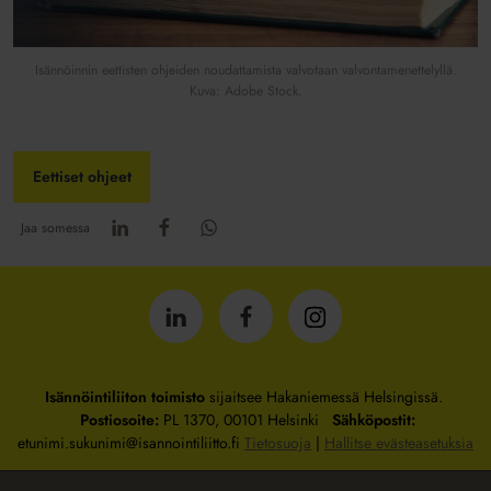
Isännöinnin eettisten ohjeiden noudattamista valvotaan valvontamenettelyllä.
Kuva: Adobe Stock.
Eettiset ohjeet
Jaa somessa
Isännöintiliitto
Isännöintiliitto
Isännöintiliitto
LinkedInissä
Facebookissa
Instagrammissa
Isännöintiliiton toimisto
sijaitsee Hakaniemessä Helsingissä.
Postiosoite:
PL 1370, 00101 Helsinki
Sähköpostit:
etunimi.sukunimi@isannointiliitto.fi
Tietosuoja
|
Hallitse evästeasetuksia