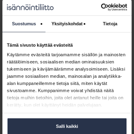
Isännöinnin eettisten ohjeiden vastaisesti.
Näiden pohjalta Isännöintiliiton hallitus päätti antaa
isännöintiyritykselle varoituksen. Lisäksi tapausta koskevat ratkaisut
Suostumus
Yksityiskohdat
Tietoja
julkaistaan.
– Alan valvontamenettelyn tehtävänä on valvoa isännöinnin
eettisten ohjeiden noudattamista. Kaikki Isännöintiliiton
Tämä sivusto käyttää evästeitä
jäsenyritykset ovat sitoutuneet näitä ohjeita noudattamaan.
Käytämme evästeitä tarjoamamme sisällön ja mainosten
Toistuvista rikkomuksista aiheutuu nyt yritykselle varoitus.
Lisäksi päätösten julkaiseminen toimii varoittavana
räätälöimiseen, sosiaalisen median ominaisuuksien
esimerkkinä. Virheitä voi sattua, mutta toistuvat rikkeet
tukemiseen ja kävijämäärämme analysoimiseen. Lisäksi
kertovat välinpitämättömyydestä, ja sellaisen toiminnan
jaamme sosiaalisen median, mainosalan ja analytiikka-
haluamme kitkeä pois alalta, sanoo Isännöintiliiton
alan kumppaneillemme tietoja siitä, miten käytät
toimitusjohtaja
Mia Koro-Kanerva
.
sivustoamme. Kumppanimme voivat yhdistää näitä
tietoja muihin tietoihin, joita olet antanut heille tai joita on
Seuraamuksia ja koko kantelumenettelyä ollaan tällä hetkellä
kerätty, kun olet käyttänyt heidän palvelujaan.
uudistamassa. Uuden menettelyn on tarkoitus käynnistyä ensi
vuoden aikana.
Lue lisää
Salli kaikki