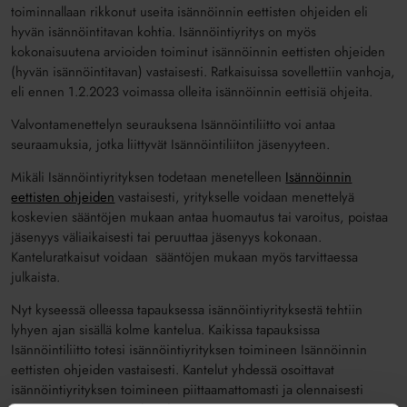
toiminnallaan rikkonut useita isännöinnin eettisten ohjeiden eli
hyvän isännöintitavan kohtia. Isännöintiyritys on myös
kokonaisuutena arvioiden toiminut isännöinnin eettisten ohjeiden
(hyvän isännöintitavan) vastaisesti. Ratkaisuissa sovellettiin vanhoja,
eli ennen 1.2.2023 voimassa olleita isännöinnin eettisiä ohjeita.
Valvontamenettelyn seurauksena Isännöintiliitto voi antaa
seuraamuksia, jotka liittyvät Isännöintiliiton jäsenyyteen.
Mikäli Isännöintiyrityksen todetaan menetelleen
Isännöinnin
eettisten ohjeiden
vastaisesti, yritykselle voidaan menettelyä
koskevien sääntöjen mukaan antaa huomautus tai varoitus, poistaa
jäsenyys väliaikaisesti tai peruuttaa jäsenyys kokonaan.
Kanteluratkaisut voidaan sääntöjen mukaan myös tarvittaessa
julkaista.
Nyt kyseessä olleessa tapauksessa isännöintiyrityksestä tehtiin
lyhyen ajan sisällä kolme kantelua. Kaikissa tapauksissa
Isännöintiliitto totesi isännöintiyrityksen toimineen Isännöinnin
eettisten ohjeiden vastaisesti. Kantelut yhdessä osoittavat
isännöintiyrityksen toimineen piittaamattomasti ja olennaisesti