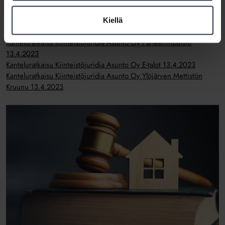
Tutustu valvontamenettelyyn
Kiellä
Lue tapaukseen liittyvät ratkaisut
Kanteluratkaisu Kiinteistöjuridia Asunto Oy Pärteeninpuisto
13.4.2023
Kanteluratkaisu Kiinteistöjuridia Asunto Oy E-talot 13.4.2023
Kanteluratkaisu Kiinteistöjuridia Asunto Oy Ylöjärven Mettistön
Kruunu 13.4.2023