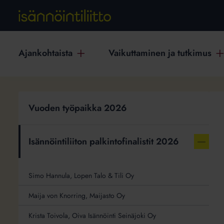
Ajankohtaista
Vaikuttaminen ja tutkimus
Johanna
Vuoden työpaikka 2026
Hall,
T
Maijasto
Oy
Isännöintiliiton palkintofinalistit 2026
Näytä
vähemm
linkkejä
aiheest
Simo Hannula, Lopen Talo & Tili Oy
Isännöin
Maija von Knorring, Maijasto Oy
palkintof
2026
Krista Toivola, Oiva Isännöinti Seinäjoki Oy