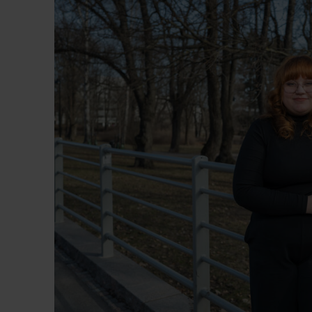
a
tiliiton
inalistit