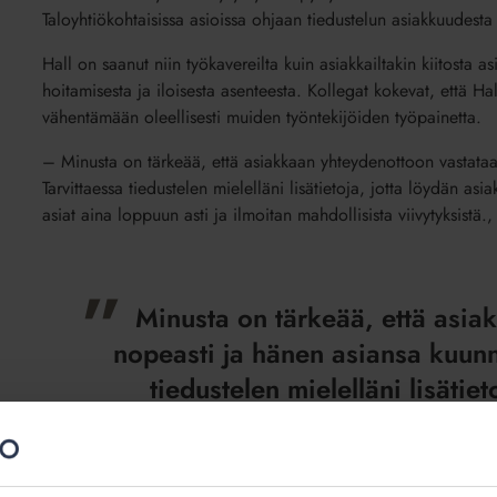
Taloyhtiökohtaisissa asioissa ohjaan tiedustelun asiakkuudesta va
Hall on saanut niin työkavereilta kuin asiakkailtakin kiitosta 
hoitamisesta ja iloisesta asenteesta. Kollegat kokevat, että Hal
vähentämään oleellisesti muiden työntekijöiden työpainetta.
– Minusta on tärkeää, että asiakkaan yhteydenottoon vastata
Tarvittaessa tiedustelen mielelläni lisätietoja, jotta löydän 
asiat aina loppuun asti ja ilmoitan mahdollisista viivytyksistä.
Minusta on tärkeää, että asia
nopeasti ja hänen asiansa kuunn
tiedustelen mielelläni lisätie
tarpeeseen parhaan ma