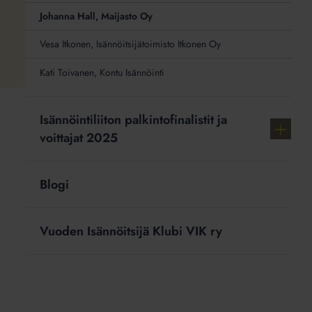
Johanna Hall, Maijasto Oy
Vesa Itkonen, Isännöitsijätoimisto Itkonen Oy
Kati Toivanen, Kontu Isännöinti
Isännöintiliiton palkintofinalistit ja
Näytä
voittajat 2025
lisää
linkkejä
aiheest
Blogi
Isännöin
palkintof
ja
Vuoden Isännöitsijä Klubi VIK ry
voittajat
2025"