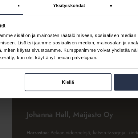
Omassa työyhteisössään Hall tunnetaan empaattisena, auttavais
Yksityiskohdat
poikkeuksellinen kyky kohdata muut ihmiset.
– Pyrin omalta osaltani tuomaan työyhteisöömme hyvää fiilist
itä
kaikki puhalletaan, Hall pohtii.
mme sisällön ja mainosten räätälöimiseen, sosiaalisen median
iseen. Lisäksi jaamme sosiaalisen median, mainosalan ja analy
, miten käytät sivustoamme. Kumppanimme voivat yhdistää näitä t
Äänestä Joh
n kerätty, kun olet käyttänyt heidän palvelujaan.
Kiellä
Johanna Hall, Maijasto Oy
Harrastaa:
Pelaan videopelejä, katson tv-sarjoja, kiert