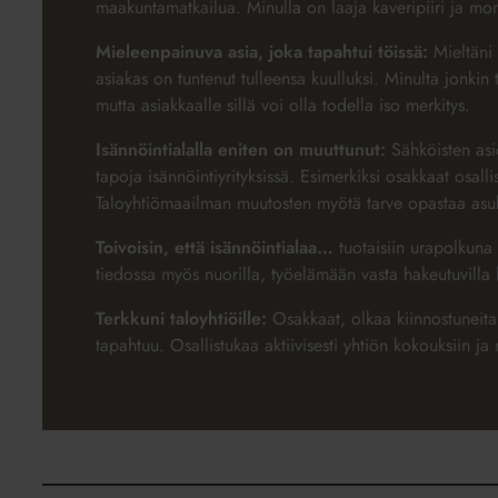
maakuntamatkailua. Minulla on laaja kaveripiiri ja mon
Mieleenpainuva asia, joka tapahtui töissä:
Mieltäni 
asiakas on tuntenut tulleensa kuulluksi. Minulta jonkin
mutta asiakkaalle sillä voi olla todella iso merkitys.
Isännöintialalla eniten on muuttunut:
Sähköisten as
tapoja isännöintiyrityksissä. Esimerkiksi osakkaat osall
Taloyhtiömaailman muutosten myötä tarve opastaa asukk
Toivoisin, että isännöintialaa…
tuotaisiin urapolkuna 
tiedossa myös nuorilla, työelämään vasta hakeutuvilla h
Terkkuni taloyhtiöille:
Osakkaat, olkaa kiinnostuneita 
tapahtuu. Osallistukaa aktiivisesti yhtiön kokouksiin ja