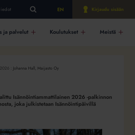
EN
tiedot
Kirjaudu sisään
 ja palvelut
Koulutukset
Meistä
t 2026
:
Johanna Hall, Maijasto Oy
valittu Isännöintiammattilainen 2026 -palkinnon
osta, joka julkistetaan Isännöintipäivillä