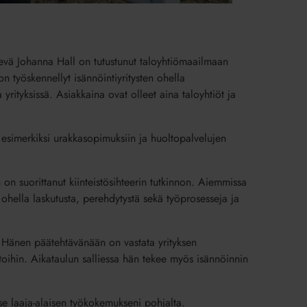
elevä Johanna Hall on tutustunut taloyhtiömaailmaan
 työskennellyt isännöintiyritysten ohella
yrityksissä. Asiakkaina ovat olleet aina taloyhtiöt ja
n esimerkiksi urakkasopimuksiin ja huoltopalvelujen
n suorittanut kiinteistösihteerin tutkinnon. Aiemmissa
ohella laskutusta, perehdytystä sekä työprosesseja ja
. Hänen päätehtävänään on vastata yrityksen
toihin. Aikataulun salliessa hän tekee myös isännöinnin
se laaja-alaisen työkokemukseni pohjalta.