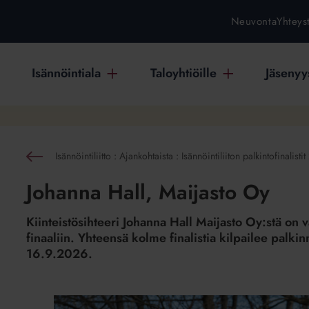
Neuvonta
Yhteys
Isännöintiala
Taloyhtiöille
Jäsenyys
Isännöintiliitto
:
Ajankohtaista
:
Isännöintiliiton palkintofinalisti
akaisin
Johanna Hall, Maijasto Oy
än
Kiinteistösihteeri Johanna Hall Maijasto Oy:stä on 
finaaliin. Yhteensä kolme finalistia kilpailee palkinn
a
16.9.2026.
tiliiton
inalistit