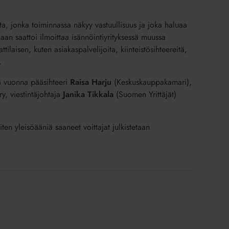
ista, jonka toiminnassa näkyy vastuullisuus ja joka haluaa
aan saattoi ilmoittaa isännöintiyrityksessä muussa
ilaisen, kuten asiakaspalvelijoita, kiinteistösihteereitä,
.
änä vuonna pääsihteeri
Raisa Harju
(Keskuskauppakamari),
ry, viestintäjohtaja
Janika Tikkala
(Suomen Yrittäjät)
niten yleisöääniä saaneet voittajat julkistetaan