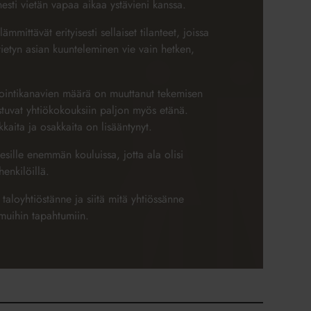
esti vietän vapaa aikaa ystävieni kanssa.
lämmittävät erityisesti sellaiset tilanteet, joissa
 tietyn asian kuunteleminen vie vain hetken,
iointikanavien määrä on muuttanut tekemisen
istuvat yhtiökokouksiin paljon myös etänä.
aita ja osakkaita on lisääntynyt.
esille enemmän kouluissa, jotta ala olisi
enkilöillä.
taloyhtiöstänne ja siitä mitä yhtiössänne
 muihin tapahtumiin.