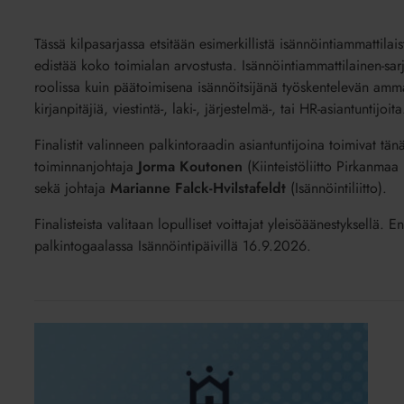
Tässä kilpasarjassa etsitään esimerkillistä isännöintiammattila
edistää koko toimialan arvostusta. Isännöintiammattilainen-sarj
roolissa kuin päätoimisena isännöitsijänä työskentelevän ammatt
kirjanpitäjiä, viestintä-, laki-, järjestelmä-, tai HR-asiantuntijoita
Finalistit valinneen palkintoraadin asiantuntijoina toimivat t
toiminnanjohtaja
Jorma Koutonen
(Kiinteistöliitto Pirkanmaa 
sekä johtaja
Marianne Falck-Hvilstafeldt
(Isännöintiliitto).
Finalisteista valitaan lopulliset voittajat yleisöäänestyksellä. E
palkintogaalassa Isännöintipäivillä 16.9.2026.
Katso
kaikki
finalistit