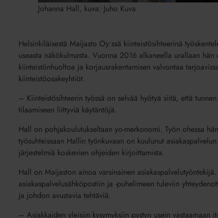
Johanna Hall, kuva: Juho Kuva
Helsinkiläisestä Maijasto Oy:ssä kiinteistösihteerinä työskent
useasta näkökulmasta. Vuonna 2016 alkaneella urallaan hän on
kiinteistönhuoltoa ja korjausrakentamisen valvontaa tarjoavissa 
kiinteistöosakeyhtiöt.
– Kiinteistösihteerin työssä on selvää hyötyä siitä, että tunne
tilaamiseen liittyviä käytäntöjä.
Hall on pohjakoulutukseltaan yo-merkonomi. Työn ohessa hän o
työsuhteissaan Hallin työnkuvaan on kuulunut asiakaspalvelun 
järjestelmiä koskevien ohjeiden kirjoittamista.
Hall on Maijaston ainoa varsinainen asiakaspalvelutyöntekijä
asiakaspalvelusähköpostiin ja -puhelimeen tuleviin yhteydenot
ja johdon avustavia tehtäviä.
– Asiakkaiden yleisiin kysymyksiin pystyn usein vastaamaan it