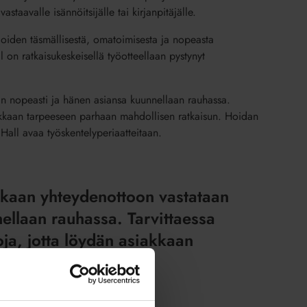
staavalle isännöitsijälle tai kirjanpitäjälle.
asioiden täsmällisestä, omatoimisesta ja nopeasta
l on ratkaisukeskeisellä työotteellaan pystynyt
an nopeasti ja hänen asiansa kuunnellaan rauhassa.
asiakkaan tarpeeseen parhaan mahdollisen ratkaisun. Hoidan
, Hall avaa työskentelyperiaatteitaan.
kkaan yhteydenottoon vastataan
ellaan rauhassa. Tarvittaessa
toja, jotta löydän asiakkaan
hdollisen ratkaisun.