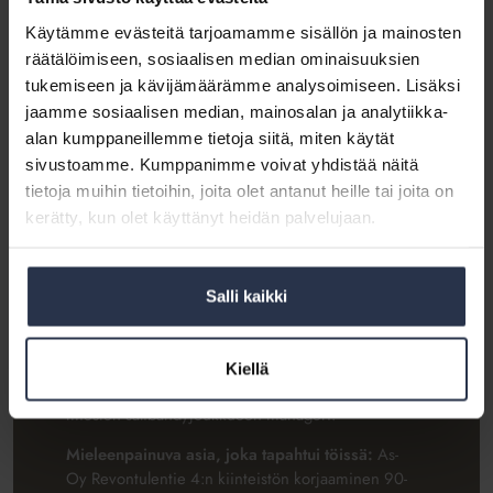
Käytämme evästeitä tarjoamamme sisällön ja mainosten
Äänestä Vesaa
räätälöimiseen, sosiaalisen median ominaisuuksien
tukemiseen ja kävijämäärämme analysoimiseen. Lisäksi
jaamme sosiaalisen median, mainosalan ja analytiikka-
alan kumppaneillemme tietoja siitä, miten käytät
sivustoamme. Kumppanimme voivat yhdistää näitä
tietoja muihin tietoihin, joita olet antanut heille tai joita on
Vesa Itkonen,
kerätty, kun olet käyttänyt heidän palvelujaan.
Isännöitsijätoimisto Itkonen Oy
Harrastaa:
Teatteri, matkailu ja mökkeily vaimon
Salli kaikki
kanssa, moottorikelkkailu, pyöräily ja
rakentaminen. Parhaillaan rakennan huvilamme
yhteyteen vierasmajaa. Olen myös Itkosten
Kiellä
sukukunnan hallituksen jäsen ja M-Teamin
miesten salibandyjoukkueen manageri.
Mieleenpainuva asia, joka tapahtui töissä:
As-
Oy Revontulentie 4:n kiinteistön korjaaminen 90-