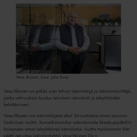
Vesa Itkonen, kuva: Juho Kuva
Vesa Itkonen on pitkän uran tehnyt isännöitsijä ja isännöintiyrittäjä,
jonka vahvuuksiin kuuluu tekninen isännöinti ja taloyhtiöiden
kehittäminen.
Vesa Itkosen ura isännöitsijänä alkoi 24-vuotiaana oman asunnon
hankinnan myötä. Yo-merkonomiksi valmistunutta Itkosta pyydettiin
hoitamaan oman taloyhtiönsä isännöintiä. Vuotta myöhemmin hän
päätti perustaa isännöintiyhtiö Vesa Itkonen Oy:n.