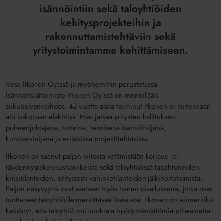
isännöintiin sekä taloyhtiöiden
kehitysprojekteihin ja
rakennuttamistehtäviin sekä
yritystoimintamme kehittämiseen.
Vesa Itkonen Oy:ssä ja myöhemmin perustetussa
Isännöitsijätoimisto Itkonen Oy:ssä on meneillään
sukupolvenvaihdos. 42 vuotta alalla toiminut Itkonen ei kuitenkaan
aio kokonaan eläköityä. Hän jatkaa yritysten hallituksen
puheenjohtajana, tutorina, teknisenä isännöitsijänä,
kuntoarvioijana ja erilaisissa projektitehtävissä.
Itkonen on saanut paljon kiitosta vetämistään korjaus- ja
täydennysrakennushankkeista sekä taloyhtiöissä tapahtuneiden
kriisitilanteiden, erityisesti vahinkotilanteiden jälkihoitotoimista.
Paljon näkyvyyttä ovat saaneet myös hänen oivalluksena, jotka ovat
tuottaneet taloyhtiöille merkittävää lisäarvoa. Itkonen on esimerkiksi
keksinyt, että taloyhtiö voi vuokrata hyödyntämättömiä piha-alueita