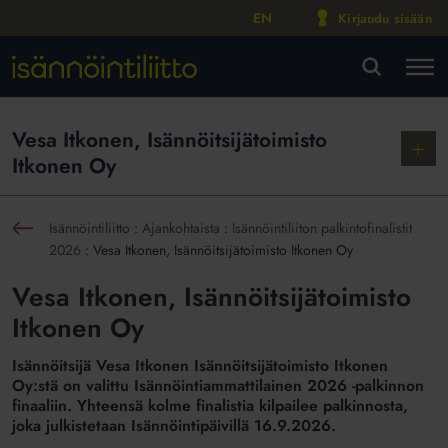
EN
Kirjaudu sisään
M
VA
Vesa Itkonen, Isännöitsijätoimisto
Näytä
Itkonen Oy
alako
Isännöintiliitto
:
Ajankohtaista
:
Isännöintiliiton palkintofinalistit
sin
2026
:
Vesa Itkonen, Isännöitsijätoimisto Itkonen Oy
Vesa Itkonen, Isännöitsijätoimisto
Itkonen Oy
Isännöitsijä Vesa Itkonen Isännöitsijätoimisto Itkonen
Oy:stä on valittu Isännöintiammattilainen 2026 -palkinnon
finaaliin. Yhteensä kolme finalistia kilpailee palkinnosta,
joka julkistetaan Isännöintipäivillä 16.9.2026.