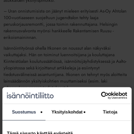
asukkaiden yksityispihoiksi.
– Uran onnistumisista on jäänyt mieleen erityisesti As-Oy Ahtolan
100-vuotiaaseen suojeltuun jugendtalon tehty laaja
peruskorjausremontti, jossa toimin rakennuttajana. Helsingin
rakennusvalvonta myönsi hankkeelle Rakentamisen Ruusu -
erikoismaininnan.
Isännöintityönsä ohella Itkonen on noussut alan näkyväksi
vaikuttajaksi. Hän on toiminut luennoitsijana ja kouluttajana
Kiinteistöalan koulutussäätiössä, isännöitsijäyhdistyksessä ja Aalto-
yliopistossa sekä kirjoittanut artikkeleja ja esiintynyt
tiedotusvälineissä asiantuntijana. Itkonen on tehnyt myös aloitteita
lainsäädännön yksityiskohtien muuttamiseksi (esim. laki
rakennuksen energiatodistuksesta).
– Olen kirjoittanut lukuisia artikkeleja korjausrakentamisesta ja
energiaratkaisuista. Lisäksi olen kertonut isännöintialasta ja
taloyhtiöiden kehityshankkeista muutamassa kymmenessä
Suostumus
Yksityiskohdat
Tietoja
lehtiartikkelissa. YLE:n MOT-ohjelmassa kerroin vuonna 2023
näkemyksiäni isännöinnin hyvistä ja luottamusta herättävistä
toimintatavoista.
Tämä sivusto käyttää evästeitä