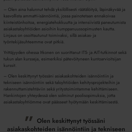
– Olen aina halunnut tehdä yksilöllisesti räätälöityä, läpinäkyvää ja
kasvollista ammatti-isännöintiä, jossa painotetaan ennakoivaa
kiinteistönhoitoa, energiatehokkuutta ja intensiivistä paneutumista
asiakastaloyhtiöiden asioihin kumppanuussopimusten kautta.
Linjaus on osoittautunut toimivaksi, sillä asiakas- ja
työntekijäsuhteemme ovat pitkiä.
Yrittäjyyden ohessa Itkonen on suorittanut ITS- ja AIT-tutkinnot sekä
tukun alan kursseja, esimerkiksi pätevöityneen kuntoarvioitsijan
kurssit.
– Olen keskittynyt työssäni asiakaskohteiden isännöintiin ja
tekniseen isännöintiin sekä taloyhtiöiden kehitysprojekteihin ja
rakennuttamistehtäviin sekä yritystoimintamme kehittämiseen.
Hankintojen yhteydessä olen solminut poolisopimuksia, jotta
asiakastaloyhtiömme ovat päässeet hyötymään keskittämisestä.
Olen keskittynyt työssäni
asiakaskohteiden isännöintiin ja tekniseen