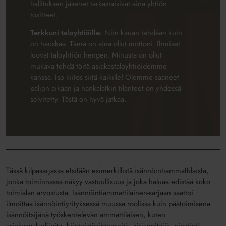
hallituksen jäsenet tarkastaisivat aina yhtiön
tositteet.
Terkkuni taloyhtiöille:
Niin kauan tehdään kuin
on hauskaa. Tämä on aina ollut mottoni. Ihmiset
luovat taloyhtiön hengen. Minusta on ollut
mukava tehdä töitä asiakastaloyhtiöidemme
kanssa. Iso kiitos siitä kaikille! Olemme saaneet
paljon aikaan ja hankalatkin tilanteet on yhdessä
selvitetty. Tästä on hyvä jatkaa.
Tässä kilpasarjassa etsitään esimerkillistä isännöintiammattilaista,
jonka toiminnassa näkyy vastuullisuus ja joka haluaa edistää koko
toimialan arvostusta. Isännöintiammattilainen-sarjaan saattoi
ilmoittaa isännöintiyrityksessä muussa roolissa kuin päätoimisena
isännöitsijänä työskentelevän ammattilaisen, kuten