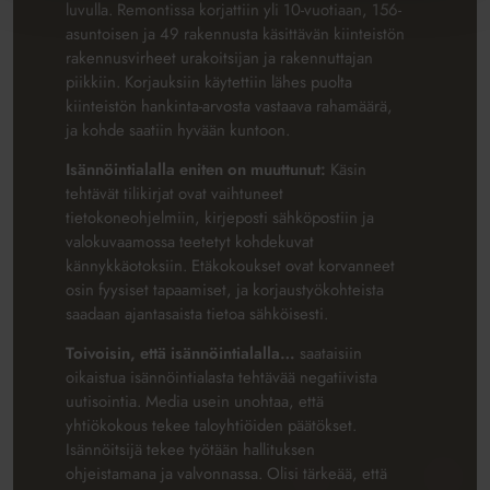
luvulla. Remontissa korjattiin yli 10-vuotiaan, 156-
asuntoisen ja 49 rakennusta käsittävän kiinteistön
rakennusvirheet urakoitsijan ja rakennuttajan
piikkiin. Korjauksiin käytettiin lähes puolta
kiinteistön hankinta-arvosta vastaava rahamäärä,
ja kohde saatiin hyvään kuntoon.
Isännöintialalla eniten on muuttunut:
Käsin
tehtävät tilikirjat ovat vaihtuneet
tietokoneohjelmiin, kirjeposti sähköpostiin ja
valokuvaamossa teetetyt kohdekuvat
kännykkäotoksiin. Etäkokoukset ovat korvanneet
osin fyysiset tapaamiset, ja korjaustyökohteista
saadaan ajantasaista tietoa sähköisesti.
Toivoisin, että isännöintialalla…
saataisiin
oikaistua isännöintialasta tehtävää negatiivista
uutisointia. Media usein unohtaa, että
yhtiökokous tekee taloyhtiöiden päätökset.
Isännöitsijä tekee työtään hallituksen
ohjeistamana ja valvonnassa. Olisi tärkeää, että