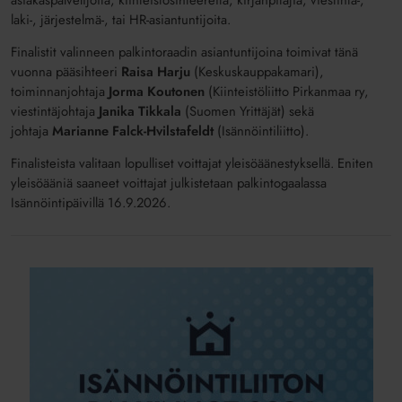
asiakaspalvelijoita, kiinteistösihteereitä, kirjanpitäjiä, viestintä-,
laki-, järjestelmä-, tai HR-asiantuntijoita.
Finalistit valinneen palkintoraadin asiantuntijoina toimivat tänä
vuonna pääsihteeri
Raisa Harju
(Keskuskauppakamari),
toiminnanjohtaja
Jorma Koutonen
(Kiinteistöliitto Pirkanmaa ry,
viestintäjohtaja
Janika Tikkala
(Suomen Yrittäjät) sekä
johtaja
Marianne Falck-Hvilstafeldt
(Isännöintiliitto).
Finalisteista valitaan lopulliset voittajat yleisöäänestyksellä. Eniten
yleisöääniä saaneet voittajat julkistetaan palkintogaalassa
Isännöintipäivillä 16.9.2026.
Isännöintiliiton
palkintofinalistit
2026