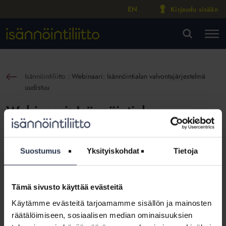
EN
Kirjaudu sisään
M
VA
Isännöintiliitto
:
Webinaari: Isännöintialan valvontajärjestelmä
sin
uudistuu
Webinaari: Isännöintialan
valvontajärjestelmä uudistuu
Suostumus
Yksityiskohdat
Tietoja
Webinaarit ja videot
Julkaistu:
7.12.2023
Keskuskauppakamarin alaisuuteen perustetaan vuoden 2024 alussa
Tämä sivusto käyttää evästeitä
riippumaton toimielin, Isännöinnin eettinen neuvosto. Mitä
Käytämme evästeitä tarjoamamme sisällön ja mainosten
uudistus tarkoittaa isännöintiyritysten ja alan ammattilaisten
kannalta?
räätälöimiseen, sosiaalisen median ominaisuuksien