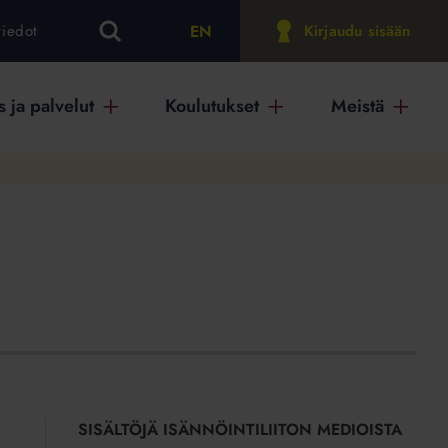
EN
tiedot
Kirjaudu sisään
 ja palvelut
Koulutukset
Meistä
SISÄLTÖJÄ ISÄNNÖINTILIITON MEDIOISTA