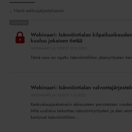
Näytä aakkosjärjestyksessä
↓
Webinaari:
Isännöintialan
Webinaari: Isännöintialan kilpailuoikeuden
kilpailuoikeuden
kuuluu jokaisen tietää
rikkomuscase:
WEBINAARIT JA VIDEOT
29.8.2025
Mitä
Tämä osio on rajattu Isännöintiliiton jäsenyritysten he
siitä
opimme
ja
Webinaari:
mitä
Isännöintialan
Webinaari: Isännöintialan valvontajärjeste
kilpailulaista
valvontajärjestelmä
WEBINAARIT JA VIDEOT
7.12.2023
kuuluu
uudistuu
jokaisen
Keskuskauppakamarin alaisuuteen perustetaan vuoden 
Mitä uudistus tarkoittaa isännöintiyritysten ja alan am
tietää
kertoivat Isännöintiliiton...