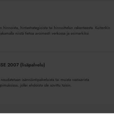
n hinnoista, hintastrategioista tai hinnoittelun rakenteesta. Kuitenkin
akamalla niistä tietoa avoimesti verkossa ja esimerkiksi
ISE 2007 (lisäpalvelu)
noudatetaan isännöintipalveluista tai muista vastaavista
pimuksissa, jollei ehdoista ole sovittu toisin.