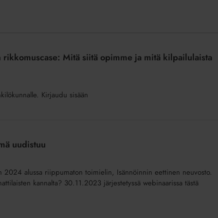
 rikkomuscase: Mitä siitä opimme ja mitä kilpailulaista
nkilökunnalle. Kirjaudu sisään
lmä uudistuu
2024 alussa riippumaton toimielin, Isännöinnin eettinen neuvosto.
mattilaisten kannalta? 30.11.2023 järjestetyssä webinaarissa tästä