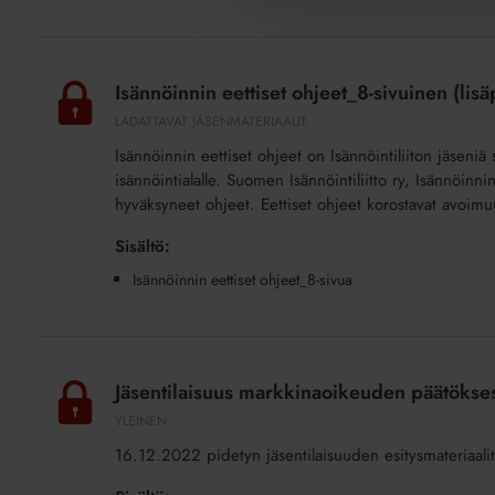
Isännöinnin
eettiset
Isännöinnin eettiset ohjeet_8-sivuinen (lisä
ohjeet_8-
LADATTAVAT JÄSENMATERIAALIT
sivuinen
Isännöinnin eettiset ohjeet on Isännöintiliiton jäseniä 
(lisäpalvelu)
isännöintialalle. Suomen Isännöintiliitto ry, Isännöinnin
hyväksyneet ohjeet. Eettiset ohjeet korostavat avoimuut
Sisältö:
Isännöinnin eettiset ohjeet_8-sivua
Jäsentilaisuus
markkinaoikeuden
Jäsentilaisuus markkinaoikeuden päätökses
päätöksestä
YLEINEN
16.12.2022
16.12.2022 pidetyn jäsentilaisuuden esitysmateriaalit
(lisäpalvelu)