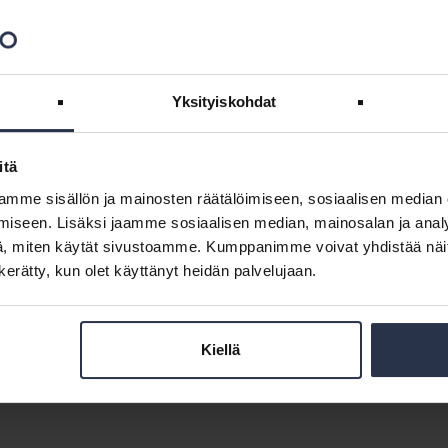
Yksityiskohdat
inen ja ympäristövastuu. Isännöintialalla vastuullisuutta ohjaavat
itä
mme sisällön ja mainosten räätälöimiseen, sosiaalisen median
iseen. Lisäksi jaamme sosiaalisen median, mainosalan ja analy
palvelu)
, miten käytät sivustoamme. Kumppanimme voivat yhdistää näitä t
n kerätty, kun olet käyttänyt heidän palvelujaan.
sitova ohje, joka on samalla tarkoitettu eettiseksi ohjeistukseksi koko
 Auktorisointi ISA ry ja Suomen Kiinteistöliitto ry ovat laatineet ja
ta ja luovat perustan toimivalle yhteistyölle. - Tiiviimpi 4-sivuinen
Kiellä