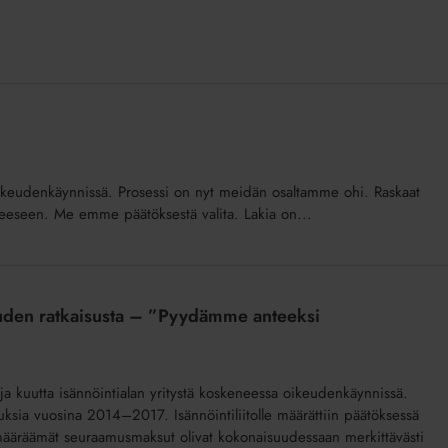
oikeudenkäynnissä. Prosessi on nyt meidän osaltamme ohi. Raskaat
teeseen. Me emme päätöksestä valita. Lakia on...
ikeuden ratkaisusta – ”Pyydämme anteeksi
 ja kuutta isännöintialan yritystä koskeneessa oikeudenkäynnissä.
sia vuosina 2014–2017. Isännöintiliitolle määrättiin päätöksessä
räämät seuraamusmaksut olivat kokonaisuudessaan merkittävästi