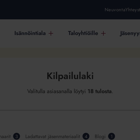
Neuvonta
Yhteys
Isännöintiala
Taloyhtiöille
Jäsenyys
Kilpailulaki
Valitulla asiasanalla löytyi
18 tulosta
.
aarit
Ladattavat jäsenmateriaalit
Blogi
3
4
1