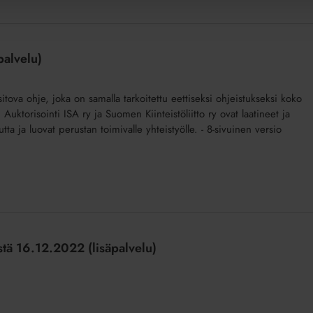
palvelu)
sitova ohje, joka on samalla tarkoitettu eettiseksi ohjeistukseksi koko
 Auktorisointi ISA ry ja Suomen Kiinteistöliitto ry ovat laatineet ja
ta ja luovat perustan toimivalle yhteistyölle. - 8-sivuinen versio
tä 16.12.2022 (lisäpalvelu)