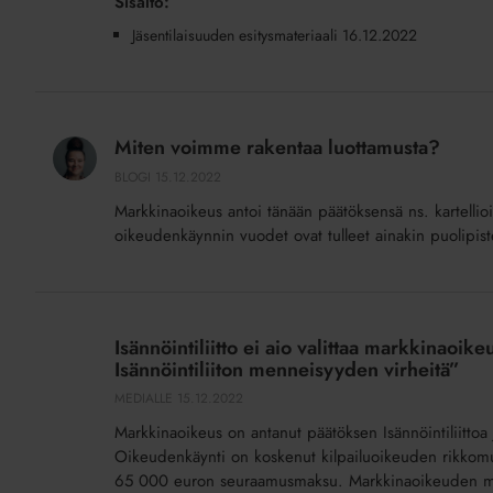
Sisältö:
Jäsentilaisuuden esitysmateriaali 16.12.2022
Miten
voimme
Miten voimme rakentaa luottamusta?
rakentaa
BLOGI
15.12.2022
luottamusta?
Markkinaoikeus antoi tänään päätöksensä ns. kartelli
oikeudenkäynnin vuodet ovat tulleet ainakin puolipis
Isännöintiliitto
ei
Isännöintiliitto ei aio valittaa markkinao
aio
Isännöintiliiton menneisyyden virheitä”
valittaa
MEDIALLE
15.12.2022
markkinaoikeuden
Markkinaoikeus on antanut päätöksen Isännöintiliittoa
ratkaisusta
Oikeudenkäynti on koskenut kilpailuoikeuden rikkomuk
–
65 000 euron seuraamusmaksu. Markkinaoikeuden mää