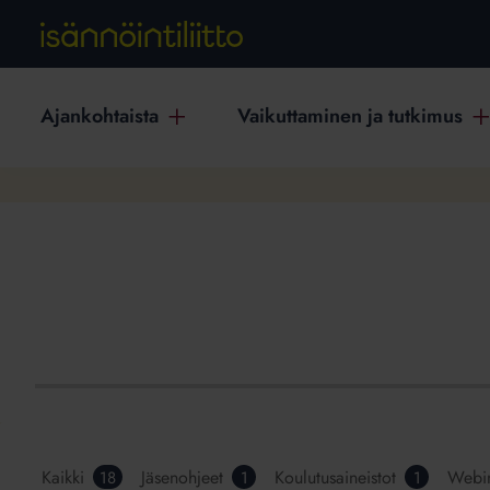
Ajankohtaista
Vaikuttaminen ja tutkimus
Kaikki
Jäsenohjeet
Koulutusaineistot
Webin
18
1
1