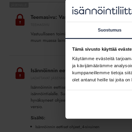
Teemasivu:
Vastuullisuus
Teemasivu: Vastuullisuus
TEEMASIVU
Suostumus
Vastuulliseen toimintaan kuuluvat taloudellinen, sosiaal
muun muassa lainsäädäntö ja alan eettiset ohjeet.
Tämä sivusto käyttää eväste
Isännöinnin
Käytämme evästeitä tarjoama
eettiset
ja kävijämäärämme analysoim
Isännöinnin eettiset ohjeet_4-sivuinen (lisä
kumppaneillemme tietoja siitä
ohjeet_4-
LADATTAVAT JÄSENMATERIAALIT
olet antanut heille tai joita o
sivuinen
Isännöinnin eettiset ohjeet on Isännöintiliiton jäseniä 
(lisäpalvelu)
isännöintialalle. Suomen Isännöintiliitto ry, Isännöinnin
hyväksyneet ohjeet. Eettiset ohjeet korostavat avoimuut
versio.
Sisältö:
Isännöinnin eettiset ohjeet_4-sivuinen