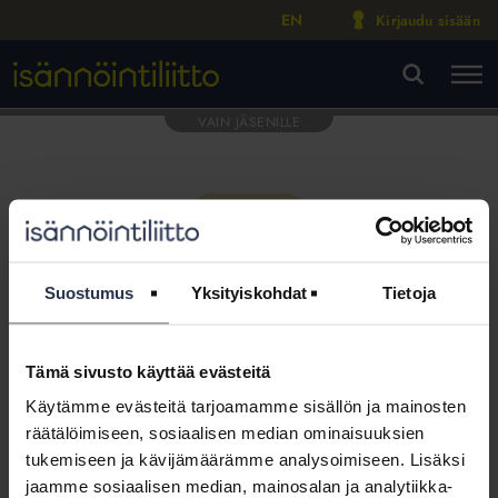
EN
Kirjaudu sisään
M
VA
Suostumus
Yksityiskohdat
Tietoja
Tämä sivusto käyttää evästeitä
Tämä osio on rajattu
Käytämme evästeitä tarjoamamme sisällön ja mainosten
Isännöintiliiton jäsenyritysten
räätälöimiseen, sosiaalisen median ominaisuuksien
henkilökunnalle
tukemiseen ja kävijämäärämme analysoimiseen. Lisäksi
jaamme sosiaalisen median, mainosalan ja analytiikka-