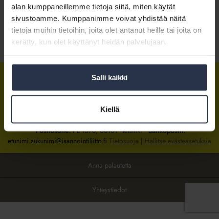
alan kumppaneillemme tietoja siitä, miten käytät
sivustoamme. Kumppanimme voivat yhdistää näitä
Kirjaudu sisään
tietoja muihin tietoihin, joita olet antanut heille tai joita on
kerätty, kun olet käyttänyt heidän palvelujaan.
Tietoa jäsenyydestä
Salli kaikki
Isännöintiliitto
Isännöintiliitto
Isännöintiliitto
LinkedInissä
Facebookissa
Instagrammissa
Kiellä
Isännöintiliiton toimisto
sijaitsee Hakaniemessä Helsingissä.
Postiosoite:
PL 1370, 00101 Helsinki
Sähköpostit:
etunimi.sukunimi@isannointiliitto.fi
Tietosuoja
|
Hallitse evästeasetuksia
Anna palautetta
Yhteystiedot