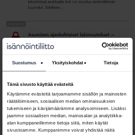
niksit
taloyhtiössä asukkaalle koti voi muuttua sietämättömän
ovat
kuumaksi. Edelleen...
edelleen
tarpeellisia
Asumisen
ajankohtaiset
Asumisen ajankohtaiset lakimuutokset –
lakimuutokset
missä mennään -webinaari 21.5.2026
–
WEBINAARIT JA VIDEOT
27.5.2026
missä
Tämä osio on rajattu Isännöintiliiton jäsenyritysten
mennään
henkilökunnalle. Kirjaudu sisään
Suostumus
Yksityiskohdat
Tietoja
-
webinaari
Taloyhtiölle
21.5.2026
täytyy
Tämä sivusto käyttää evästeitä
Taloyhtiölle täytyy turvata keinot puuttua
turvata
häiritsevään lyhytaikaiseen
Käytämme evästeitä tarjoamamme sisällön ja mainosten
keinot
vuokraustoimintaan
räätälöimiseen, sosiaalisen median ominaisuuksien
puuttua
MEDIALLE
30.4.2026
tukemiseen ja kävijämäärämme analysoimiseen. Lisäksi
häiritsevään
Hallituksen esitys rakentamislain muuttamisesta on
jaamme sosiaalisen median, mainosalan ja analytiikka-
lyhytaikaiseen
annettu 30.4.2026 eduskunnalle. Rakentamislaki ei
alan kumppaneillemme tietoja siitä, miten käytät
vuokraustoimintaan
aiemmin sisältänyt erillistä säännöstöä lyhytaikaisesta
vuokrauksesta, mikä on johtanut epäselviin tilanteisiin. –
sivustoamme. Kumppanimme voivat yhdistää näitä