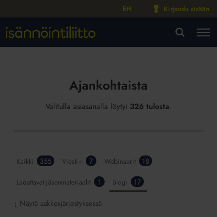
EN
Kirjaudu sisään
M
VA
Ajankohtaista
Valitulla asiasanalla löytyi
326 tulosta
.
355
7
18
Kaikki
Viesti+
Webinaarit
1
17
Ladattavat jäsenmateriaalit
Blogi
Näytä aakkosjärjestyksessä
↓