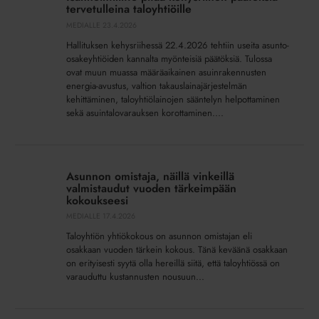
kehysriihen
tervetulleina taloyhtiöille
päätöksiä
MEDIALLE
23.4.2026
tervetulleina
Hallituksen kehysriihessä 22.4.2026 tehtiin useita asunto-
taloyhtiöille
osakeyhtiöiden kannalta myönteisiä päätöksiä. Tulossa
ovat muun muassa määräaikainen asuinrakennusten
energia-avustus, valtion takauslainajärjestelmän
kehittäminen, taloyhtiölainojen sääntelyn helpottaminen
sekä asuintalovarauksen korottaminen....
Asunnon
omistaja,
Asunnon omistaja, näillä vinkeillä
näillä
valmistaudut vuoden tärkeimpään
vinkeillä
kokoukseesi
valmistaudut
MEDIALLE
17.4.2026
vuoden
Taloyhtiön yhtiökokous on asunnon omistajan eli
tärkeimpään
osakkaan vuoden tärkein kokous. Tänä keväänä osakkaan
kokoukseesi
on erityisesti syytä olla hereillä siitä, että taloyhtiössä on
varauduttu kustannusten nousuun...