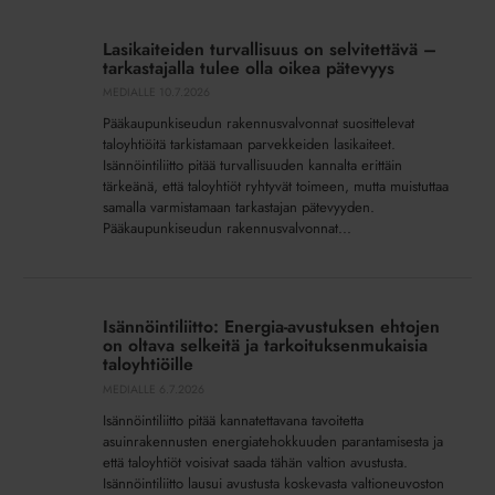
Lasikaiteiden
turvallisuus
Lasikaiteiden turvallisuus on selvitettävä –
on
tarkastajalla tulee olla oikea pätevyys
selvitettävä
MEDIALLE
10.7.2026
–
Pääkaupunkiseudun rakennusvalvonnat suosittelevat
tarkastajalla
taloyhtiöitä tarkistamaan parvekkeiden lasikaiteet.
tulee
Isännöintiliitto pitää turvallisuuden kannalta erittäin
olla
tärkeänä, että taloyhtiöt ryhtyvät toimeen, mutta muistuttaa
oikea
samalla varmistamaan tarkastajan pätevyyden.
Pääkaupunkiseudun rakennusvalvonnat...
pätevyys
Isännöintiliitto:
Energia-
Isännöintiliitto: Energia-avustuksen ehtojen
avustuksen
on oltava selkeitä ja tarkoituksenmukaisia
ehtojen
taloyhtiöille
on
MEDIALLE
6.7.2026
oltava
Isännöintiliitto pitää kannatettavana tavoitetta
selkeitä
asuinrakennusten energiatehokkuuden parantamisesta ja
ja
että taloyhtiöt voisivat saada tähän valtion avustusta.
Isännöintiliitto lausui avustusta koskevasta valtioneuvoston
tarkoituksenmukaisia