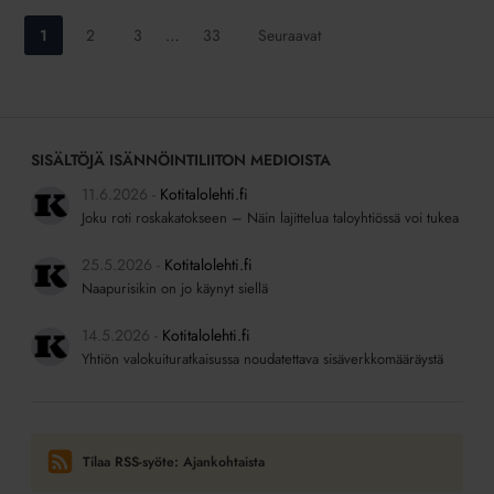
Siirry
Siirry
Siirry
Siirry
1
2
3
…
33
Seuraavat
sivulle:
sivulle:
sivulle:
sivulle:
SISÄLTÖJÄ ISÄNNÖINTILIITON MEDIOISTA
11.6.2026
Kotitalolehti.fi
Joku roti roskakatokseen – Näin lajittelua taloyhtiössä voi tukea
25.5.2026
Kotitalolehti.fi
Naapurisikin on jo käynyt siellä
14.5.2026
Kotitalolehti.fi
Yhtiön valokuituratkaisussa noudatettava sisäverkkomääräystä
Tilaa RSS-syöte: Ajankohtaista