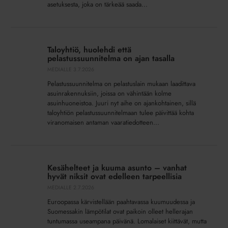
asetuksesta, joka on tärkeää saada...
taloyhtiöille
Taloyhtiö,
huolehdi
Taloyhtiö, huolehdi että
että
pelastussuunnitelma on ajan tasalla
pelastussuunnitelma
MEDIALLE
3.7.2026
on
Pelastussuunnitelma on pelastuslain mukaan laadittava
ajan
asuinrakennuksiin, joissa on vähintään kolme
tasalla
asuinhuoneistoa. Juuri nyt aihe on ajankohtainen, sillä
taloyhtiön pelastussuunnitelmaan tulee päivittää kohta
viranomaisen antaman vaaratiedotteen...
Kesähelteet
ja
Kesähelteet ja kuuma asunto – vanhat
kuuma
hyvät niksit ovat edelleen tarpeellisia
asunto
MEDIALLE
2.7.2026
–
Euroopassa kärvistellään paahtavassa kuumuudessa ja
vanhat
Suomessakin lämpötilat ovat paikoin olleet hellerajan
hyvät
tuntumassa useampana päivänä. Lomalaiset kiittävät, mutta