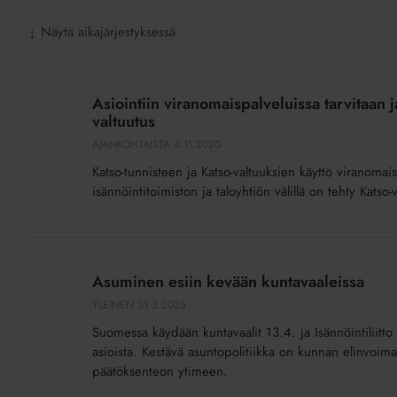
Näytä aikajärjestyksessä
↓
Asiointiin
viranomaispalveluissa
Asiointiin viranomaispalveluissa tarvitaan 
tarvitaan
valtuutus
jatkossa
AJANKOHTAISTA
4.11.2020
henkilökohtainen
Katso-tunnisteen ja Katso-valtuuksien käyttö viranomai
tunnistusväline
isännöintitoimiston ja taloyhtiön välillä on tehty Kats
tai
Suomi.fi-
valtuutus
Asuminen
esiin
Asuminen esiin kevään kuntavaaleissa
kevään
YLEINEN
31.3.2025
kuntavaaleissa
Suomessa käydään kuntavaalit 13.4. ja Isännöintiliitto
asioista. Kestävä asuntopolitiikka on kunnan elinvoim
päätöksenteon ytimeen.