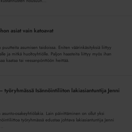
tu kustannusten nousuun...
hon asiat vain katoavat
uutteita asumisen taidoissa. Eniten väärinkäsityksiä liittyy
lle ja mitkä huoltoyhtiölle. Paljon haasteita liittyy myös ihan
saa kaataa tai vessanpönttöön heittää.
 työryhmässä Isännöintiliiton lakiasiantuntija Jenni
asunto-osakeyhtiölakia. Lain päivittäminen on ollut yksi
nnöintiliittoa työryhmässä edustaa johtava lakiasiantuntija Jenni
..