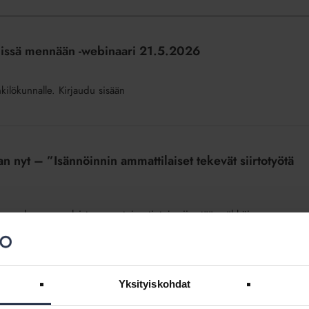
missä mennään -webinaari 21.5.2026
nkilökunnalle. Kirjaudu sisään
n nyt – ”Isännöinnin ammattilaiset tekevät siirtotyötä
rros, kun suomalaisten asuntojen tietoja siirretään sähköiseen
intiammattilaisten työtä.
Yksityiskohdat