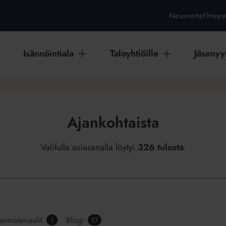
Neuvonta
Yhteys
Isännöintiala
Taloyhtiöille
Jäsenyys
Ajankohtaista
Valitulla asiasanalla löytyi
326 tulosta
.
senmateriaalit
Blogi
1
17