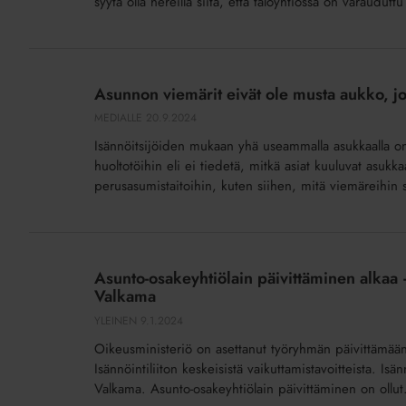
syytä olla hereillä siitä, että taloyhtiössä on varaudut
vuoden
tärkeimpään
kokoukseesi
Asunnon
viemärit
Asunnon viemärit eivät ole musta aukko, jo
eivät
MEDIALLE
20.9.2024
ole
Isännöitsijöiden mukaan yhä useammalla asukkaalla on p
musta
huoltotöihin eli ei tiedetä, mitkä asiat kuuluvat asukkaa
aukko,
perusasumistaitoihin, kuten siihen, mitä viemäreihin 
johon
asiat
vain
Asunto-
katoavat
osakeyhtiölain
Asunto-osakeyhtiölain päivittäminen alkaa –
päivittäminen
Valkama
alkaa
YLEINEN
9.1.2024
–
Oikeusministeriö on asettanut työryhmän päivittämään 
työryhmässä
Isännöintiliiton keskeisistä vaikuttamistavoitteista. Isä
Isännöintiliiton
Valkama. Asunto-osakeyhtiölain päivittäminen on ollut.
lakiasiantuntija