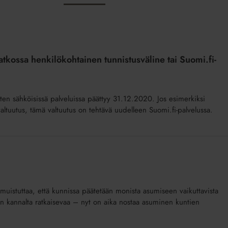
jatkossa henkilökohtainen tunnistusväline tai Suomi.fi-
sten sähköisissä palveluissa päättyy 31.12.2020. Jos esimerkiksi
o-valtuutus, tämä valtuutus on tehtävä uudelleen Suomi.fi-palvelussa.
 muistuttaa, että kunnissa päätetään monista asumiseen vaikuttavista
an kannalta ratkaisevaa – nyt on aika nostaa asuminen kuntien