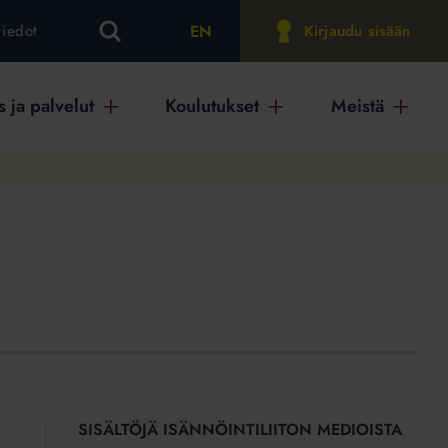
EN
tiedot
Kirjaudu sisään
 ja palvelut
Koulutukset
Meistä
SISÄLTÖJÄ ISÄNNÖINTILIITON MEDIOISTA