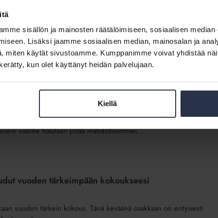
itä
aiden sukunimiä? Tähän ja moneen muuhun taloyhtiön tietosuojaa
mme sisällön ja mainosten räätälöimiseen, sosiaalisen median
. Tietosuojavaltuutettu julkaisi vihdoin lupaamansa ohjeistuksen
iseen. Lisäksi jaamme sosiaalisen median, mainosalan ja analy
, miten käytät sivustoamme. Kumppanimme voivat yhdistää näitä t
n kerätty, kun olet käyttänyt heidän palvelujaan.
äistä vastiketta joulukuussa?
Kiellä
aan pian tulevan vuoden taloutta. Talousarviossa pitäisi varautua
 usein vastike halutaan pitää mahdollisimman...
taudut vuoden tärkeimpään kokoukseesi
kaan vuoden tärkein kokous. Tänä keväänä osakkaan on erityisesti