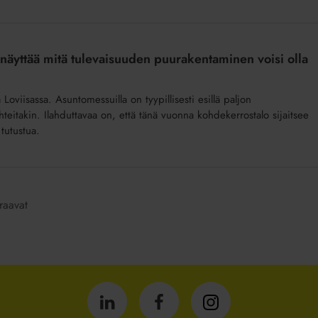
 näyttää mitä tulevaisuuden puurakentaminen voisi olla
viisassa. Asuntomessuilla on tyypillisesti esillä paljon
teitakin. Ilahduttavaa on, että tänä vuonna kohdekerrostalo sijaitsee
tutustua.
raavat
Isännöintiliitto
Isännöintiliitto
Isännöintiliitto