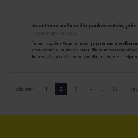
Jenni
Asuntomessuilla
Valkama
esillä
Asuntomessuilla esillä puukerrostalo, joka
puukerrostalo,
AJANKOHTAISTA
15.7.2023
joka
Tämän vuoden Asuntomessut järjestetään merellisessä Lo
näyttää
omakotitaloja, mutta on messuilla asunto-osakeyhtiökoh
mitä
keskeisellä paikalla messualueella ja siihen on helppo 
tulevaisuuden
puurakentaminen
voisi
olla
Siirry
Siirry
Siirry
Siirry
Siirry
Edelliset
1
2
3
4
…
33
Seu
sivulle:
sivulle:
sivulle:
sivulle:
sivulle: