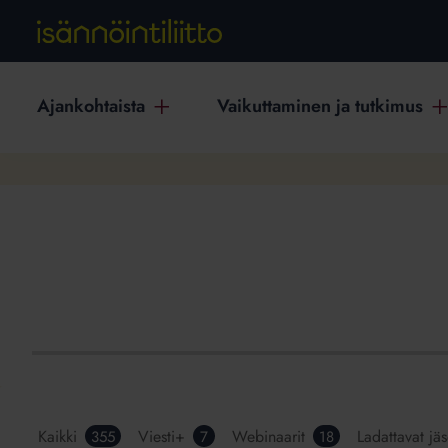
Ajankohtaista
Vaikuttaminen ja tutkimus
Kaikki
Viesti+
Webinaarit
Ladattavat jä
355
7
18