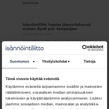
taloyhtiöissä.
Isännöintiliitto
haastaa
Isännöintiliitto haastaa jäsenyrityksensä
jäsenyrityksensä
mukaan Kynät pois -kampanjaan
mukaan
AJANKOHTAISTA
2.6.2020
Kynät
Isännöintiliitto osallistuu tänä keväänä Kynät pois -
pois
haasteeseen. Haasteen tarkoitus on saada koko kiinteistö-
-
ja rakentamisala siirtymään sähköisiin allekirjoituksiin.
kampanjaan
Suostumus
Yksityiskohdat
Tietoja
Isännöintiliitto
mukana
Isännöintiliitto mukana #kynätpois-
#kynätpois-
haasteessa sähköisen allekirjoituksen
Tämä sivusto käyttää evästeitä
haasteessa
puolesta
sähköisen
AJANKOHTAISTA
13.5.2020
Käytämme evästeitä tarjoamamme sisällön ja mainosten
allekirjoituksen
Isännöintiliitto on mukana kiinteistöalan toimijoiden
räätälöimiseen, sosiaalisen median ominaisuuksien
puolesta
yhteisessä #kynätpois-haasteessa, joka lanseerattiin
tukemiseen ja kävijämäärämme analysoimiseen. Lisäksi
13.5.2020. Haaste tähtää alan toiminnan tehostamiseen
jaamme sosiaalisen median, mainosalan ja analytiikka-
sähköisen allekirjoittamisen avulla. Haasteen