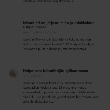
kokous eli esimerkiksi etäyhtiökokous?
Isännöinti
on
Isännöinti on järjestelmien ja asiakkaiden
järjestelmien
ristipaineessa
ja
TUTKITTUA TIETOA
9.10.2019
asiakkaiden
Isännöintiliitto kartoitti jäsenistönsä kokemuksia alan
ristipaineessa
sähköisistä työkaluista kesällä 2019 tehdyssä kyselyssä.
Resurssien puute hidastaa järjestelmähankintoja.
Helpotusta
isännöitsijän
Helpotusta isännöitsijän työkuormaan
työkuormaan
BLOGI
14.8.2019
Isännöinnin ammattilaiset 2017 -tutkimuksen mukaan
isännöitsijän työajasta jopa 55 prosenttia menee
asiakaspalvelun ja hallinnon hoitamiseen. Käytännössä
aika kuluu siis puheluihin ja sähköposteihin vastaamiseen
sekä yhtiökokouksiin,...