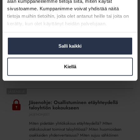
alan kumppaneillemme tietoja siitä, miten käytät
ennakkokyselyyn vastasi yli 220 toimijaa eri...
sivustoamme. Kumppanimme voivat yhdistää näitä
tietoja muihin tietoihin, joita olet antanut heille tai joita on
Isännöintialan
kerätty, kun olet käyttänyt heidän palvelujaan.
digitalisaatio
Isännöintialan digitalisaatio – koronan
–
tuomaa pakkopullaa vai uusia
koronan
mahdollisuuksia?
Salli kaikki
tuomaa
BLOGI
8.5.2020
pakkopullaa
Isännöintiliitto on huudellut vuosia digitalisaatiosta – siitä,
vai
että nyt se on täällä, ja jos et hyppää digijunaan, jäät
Kiellä
uusia
jälkeen. Olemme järjestäneet tapahtumia, joissa teemana
on...
mahdollisuuksia?
Jäsenohje:
Osallistuminen
Jäsenohje: Osallistuminen etäyhteydellä
etäyhteydellä
taloyhtiön kokoukseen
taloyhtiön
JÄSENOHJEET
kokoukseen
Miten pidetään yhtiökokous etäyhteydellä? MIten
etäkokoukset toimivat taloyhtiössä? Miten huomioidaan
osakkaiden yhdenvertaisuus? Miten sujuu sähköinen