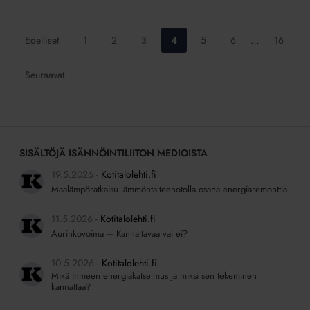
Siirry
Siirry
Siirry
Siirry
Siirry
Siirry
Siirry
Edelliset
1
2
3
4
5
6
…
16
sivulle:
sivulle:
sivulle:
sivulle:
sivulle:
sivulle:
sivulle:
Seuraavat
SISÄLTÖJÄ ISÄNNÖINTILIITON MEDIOISTA
19.5.2026
Kotitalolehti.fi
Maalämpöratkaisu lämmöntalteenotolla osana energiaremonttia
11.5.2026
Kotitalolehti.fi
Aurinkovoima – Kannattavaa vai ei?
10.5.2026
Kotitalolehti.fi
Mikä ihmeen energiakatselmus ja miksi sen tekeminen
kannattaa?