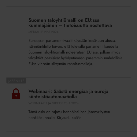
tuo
Suomen
tullessaan?
taloyhtiömalli
Suomen taloyhtiömalli on EU:ssa
on
kummajainen – tietoisuutta nostettava
EU:ssa
MEDIALLE
29.5.2024
kummajainen
Euroopan parlamenttivaalit käydään kesäkuun alussa.
–
Isännöintiliitto toivoo, että tulevalla parlamenttikaudella
tietoisuutta
Suomen taloyhtiömalli noteerataan EU:ssa, jolloin myös
nostettava
taloyhtiöt pääsisivät hyödyntämään paremmin mahdollisia
EU:n vihreän siirtymän rahoitusmalleja.
Webinaari:
Säästä
Webinaari: Säästä energiaa ja euroja
energiaa
kiinteistöautomaatiolla
ja
WEBINAARIT JA VIDEOT
23.4.2024
euroja
Tämä osio on rajattu Isännöintiliiton jäsenyritysten
kiinteistöautomaatiolla
henkilökunnalle. Kirjaudu sisään
Pelättyä