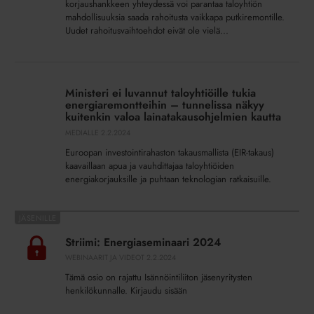
edullisempaa
korjaushankkeen yhteydessä voi parantaa taloyhtiön
mahdollisuuksia saada rahoitusta vaikkapa putkiremontille.
lainaa
Uudet rahoitusvaihtoehdot eivät ole vielä...
Ministeri
ei
Ministeri ei luvannut taloyhtiöille tukia
luvannut
energiaremontteihin – tunnelissa näkyy
taloyhtiöille
kuitenkin valoa lainatakausohjelmien kautta
tukia
MEDIALLE
2.2.2024
energiaremontteihin
Euroopan investointirahaston takausmallista (EIR-takaus)
–
kaavaillaan apua ja vauhdittajaa taloyhtiöiden
tunnelissa
energiakorjauksille ja puhtaan teknologian ratkaisuille.
näkyy
kuitenkin
Striimi:
valoa
Energiaseminaari
lainatakausohjelmien
Striimi: Energiaseminaari 2024
2024
kautta
WEBINAARIT JA VIDEOT
2.2.2024
Tämä osio on rajattu Isännöintiliiton jäsenyritysten
henkilökunnalle. Kirjaudu sisään