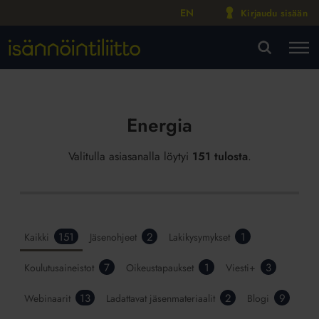
EN
Kirjaudu sisään
M
VA
Energia
Valitulla asiasanalla löytyi
151 tulosta
.
151
2
1
Kaikki
Jäsenohjeet
Lakikysymykset
7
1
3
Koulutusaineistot
Oikeustapaukset
Viesti+
13
2
9
Webinaarit
Ladattavat jäsenmateriaalit
Blogi