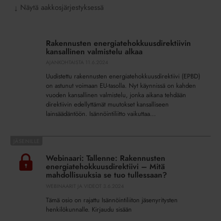
Näytä aakkosjärjestyksessä
↓
Rakennusten
energiatehokkuusdirektiivin
Rakennusten energiatehokkuusdirektiivin
kansallinen
kansallinen valmistelu alkaa
valmistelu
AJANKOHTAISTA
11.6.2024
alkaa
Uudistettu rakennusten energiatehokkuusdirektiivi (EPBD)
on astunut voimaan EU-tasolla. Nyt käynnissä on kahden
vuoden kansallinen valmistelu, jonka aikana tehdään
direktiivin edellyttämät muutokset kansalliseen
lainsäädäntöön. Isännöintiliitto vaikuttaa...
Webinaari:
Tallenne:
Webinaari: Tallenne: Rakennusten
Rakennusten
energiatehokkuusdirektiivi – Mitä
energiatehokkuusdirektiivi
mahdollisuuksia se tuo tullessaan?
–
WEBINAARIT JA VIDEOT
3.6.2024
Mitä
Tämä osio on rajattu Isännöintiliiton jäsenyritysten
mahdollisuuksia
henkilökunnalle. Kirjaudu sisään
se