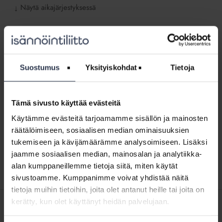
Näytä aikajärjestyksessä
↓
Ohje
ja
Ohje ja malli: Valtakirja uudelle omistajalle
malli:
ja osoitteenmuutos (lisäpalvelu)
Valtakirja
LADATTAVAT JÄSENMATERIAALIT
Suostumus
Yksityiskohdat
Tietoja
uudelle
Jos taloyhtiön osakkeet ovat vaihtamassa tai jo vaihtaneet
omistajalle
omistajaa hiljattain, huoneistotietojärjestelmässä voi olla
ja
vielä merkittynä vanha omistaja. Lataa tästä
Tämä sivusto käyttää evästeitä
osoitteenmuutos
isännöitsijäntodistukseen tai yhtiökokouskutsuun liitettävä
(lisäpalvelu)
tiedote ja valtakirja uudelle omistajalle.
Käytämme evästeitä tarjoamamme sisällön ja mainosten
räätälöimiseen, sosiaalisen median ominaisuuksien
Sisältö:
tukemiseen ja kävijämäärämme analysoimiseen. Lisäksi
Ohje ja malli: Valtakirja uudelle omistajalle ja
osoitteenmuutos
jaamme sosiaalisen median, mainosalan ja analytiikka-
alan kumppaneillemme tietoja siitä, miten käytät
sivustoamme. Kumppanimme voivat yhdistää näitä
tietoja muihin tietoihin, joita olet antanut heille tai joita on
kerätty, kun olet käyttänyt heidän palvelujaan.
SISÄLTÖJÄ ISÄNNÖINTILIITON MEDIOISTA