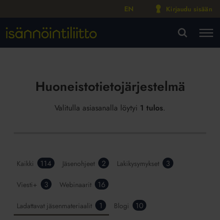
EN
Kirjaudu sisään
M
VA
Huoneistotietojärjestelmä
Valitulla asiasanalla löytyi
1 tulos
.
114
2
3
Kaikki
Jäsenohjeet
Lakikysymykset
3
16
Viesti+
Webinaarit
1
10
Ladattavat jäsenmateriaalit
Blogi