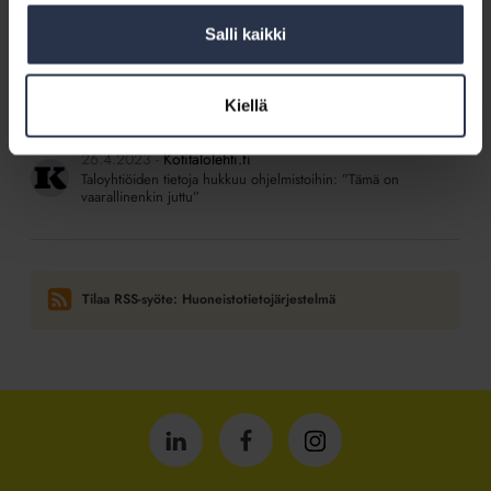
5.8.2026
Kotitalolehti.fi
Asuntotieto kääntyi sähköiseksi
Salli kaikki
11.5.2026
Kotitalolehti.fi
Huoneistotietojärjestelmään lisätään seuraavaksi taloyhtiön
Kiellä
kunnossapito- ja muutostyöt
26.4.2023
Kotitalolehti.fi
Taloyhtiöiden tietoja hukkuu ohjelmistoihin: ”Tämä on
vaarallinenkin juttu”
Tilaa RSS-syöte: Huoneistotietojärjestelmä
Isännöintiliitto
Isännöintiliitto
Isännöintiliitto
LinkedInissä
Facebookissa
Instagrammissa