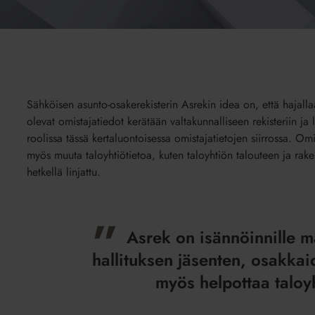
Sähköisen asunto-osakerekisterin Asrekin idea on, että hajallaa
olevat omistajatiedot kerätään valtakunnalliseen rekisteriin ja
roolissa tässä kertaluontoisessa omistajatietojen siirrossa. Omi
myös muuta taloyhtiötietoa, kuten taloyhtiön talouteen ja raken
hetkellä linjattu.
Asrek on isännöinnille m
hallituksen jäsenten, osakkai
myös helpottaa taloy