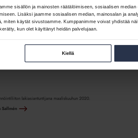
istoriaan.
mme sisällön ja mainosten räätälöimiseen, sosiaalisen median
iseen. Lisäksi jaamme sosiaalisen median, mainosalan ja analy
Tutustu koulutuksen
ohjelmaan
ja ilmoittaudu mukaan.
, miten käytät sivustoamme. Kumppanimme voivat yhdistää näitä t
n kerätty, kun olet käyttänyt heidän palvelujaan.
Jaa somessa
Kiellä
nnöintiliiton lakiasiantuntijana maaliskuuhun 2020.
na Sallmén