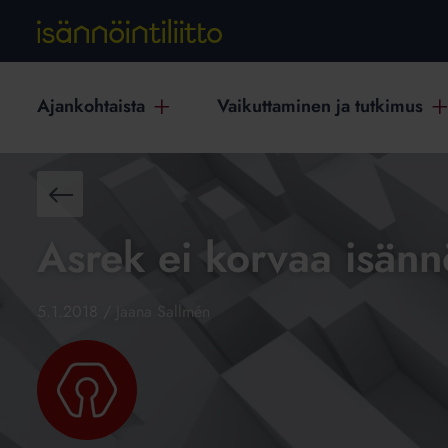
Ajankohtaista
Vaikuttaminen ja tutkimus
Takaisin
Asrek ei korvaa isänn
5.1.2018
/
Jaana Sallmén