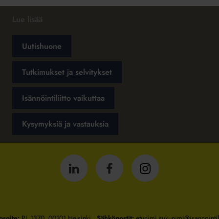
Lue lisää
Uutishuone
Tutkimukset ja selvitykset
Isännöintiliitto vaikuttaa
Kysymyksiä ja vastauksia
Isännöintiliitto
Isännöintiliitto
Isännöintiliitto
LinkedInissä
Facebookissa
Instagrammissa
osoite:
PL 1370, 00101 Helsinki
Sähköpostit:
etunimi.sukunimi@isannointili