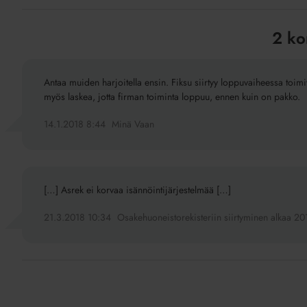
2 ko
Antaa muiden harjoitella ensin. Fiksu siirtyy loppuvaiheessa toim
myös laskea, jotta firman toiminta loppuu, ennen kuin on pakko.
14.1.2018 8:44
Minä Vaan
[…] Asrek ei korvaa isännöintijärjestelmää […]
21.3.2018 10:34
Osakehuoneistorekisteriin siirtyminen alkaa 2019