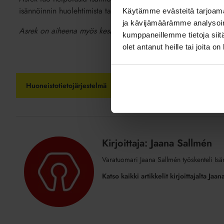
isännöinnin huolehtimista taloyhtiön henkilörekistereistä, jää h
Käytämme evästeitä tarjoama
ja kävijämäärämme analysoim
Asrek on aiheena myös kesän
Laki ja järjestys
-seminaarissa. 
kumppaneillemme tietoja siitä
olet antanut heille tai joita o
Huoneistotietojärjestelmä
Kirjoittaja: Jaana Sallmén
Varatuomari Jaana Sallmén työskenteli Isä
Katso kaikki artikkelit kirjoittajalta Jaa