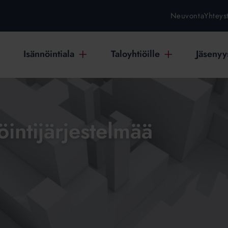
Neuvonta
Yhteys
Isännöintiala
Taloyhtiöille
Jäsenyys
öintijärjestelmää