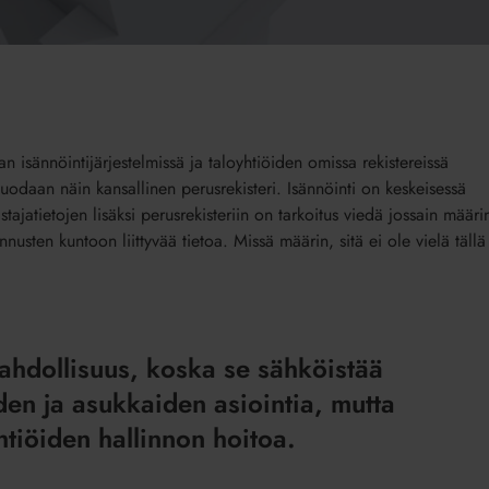
n isännöintijärjestelmissä ja taloyhtiöiden omissa rekistereissä
 luodaan näin kansallinen perusrekisteri. Isännöinti on keskeisessä
stajatietojen lisäksi perusrekisteriin on tarkoitus viedä jossain määri
nusten kuntoon liittyvää tietoa. Missä määrin, sitä ei ole vielä tällä
ahdollisuus, koska se sähköistää
den ja asukkaiden asiointia, mutta
htiöiden hallinnon hoitoa.