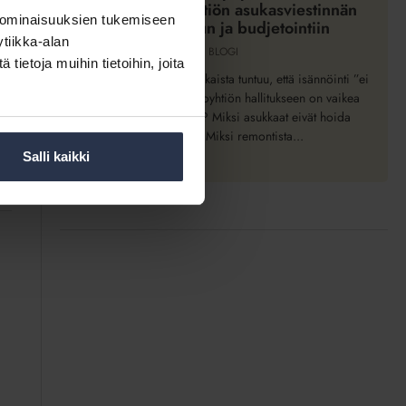
Vinkkejä taloyhtiön asukasviestinnän
taloyhtiön
 ominaisuuksien tukemiseen
suunnitteluun ja budjetointiin
asukasviestinnän
tiikka-alan
BLOGI
suunnitteluun
ietoja muihin tietoihin, joita
ja
Miksi asukkaista ja osakkaista tuntuu, että isännöinti ”ei
tee mitään”? Miksi taloyhtiön hallitukseen on vaikea
budjetointiin
löytää uusia jäseniä? Miksi asukkaat eivät hoida
vastuitaan? Miksi remontista...
Salli kaikki