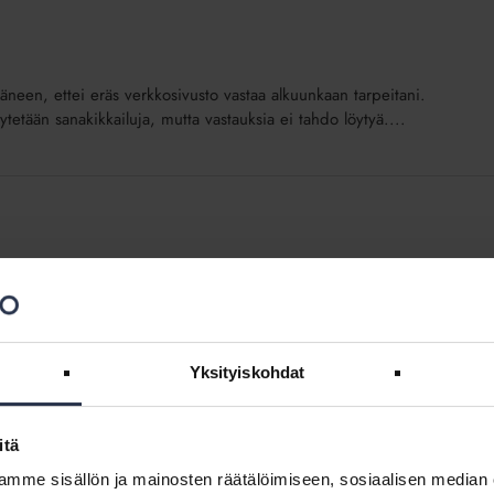
een, ettei eräs verkkosivusto vastaa alkuunkaan tarpeitani.
tetään sanakikkailuja, mutta vastauksia ei tahdo löytyä....
 vain osin totta digitaalisten palveluiden kehittämisessä. Alkuun on
 ja niin edelleen, mutta...
Yksityiskohdat
itä
mme sisällön ja mainosten räätälöimiseen, sosiaalisen median