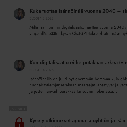
Kuka
tuottaa
Kuka tuottaa isännöintiä vuonna 2040 – si
isännöintiä
BLOGI
1.8.2023
vuonna
Miltä isännöinnin digitalisaatio näyttää vuonna 2040
2040
ympärillä, päätin kysyä ChatGPT-tekoälybotin näkemyksi
–
sinä
vai
Kun
tekoäly?
digitalisaatio
Kun digitalisaatio ei helpotakaan arkea (vi
ei
BLOGI
7.4.2026
helpotakaan
Isännöinnillä on juuri nyt enemmän hommaa kuin ehkä
arkea
huoneistotietojärjestelmän määräajat lähestyvät ja valt
(vielä)
järjestelmänvaihtourakkaa tai suunnittelemassa...
Kyselytutkimukset
apuna
Kyselytutkimukset apuna taloyhtiön ja isän
taloyhtiön