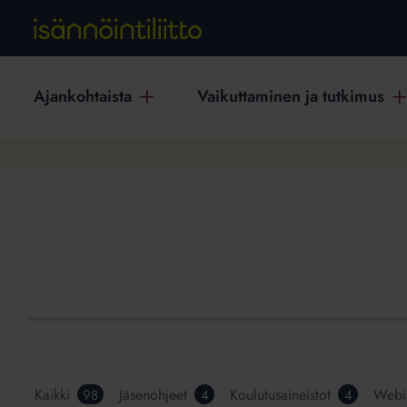
Ajankohtaista
Vaikuttaminen ja tutkimus
Kaikki
Jäsenohjeet
Koulutusaineistot
Webi
98
4
4