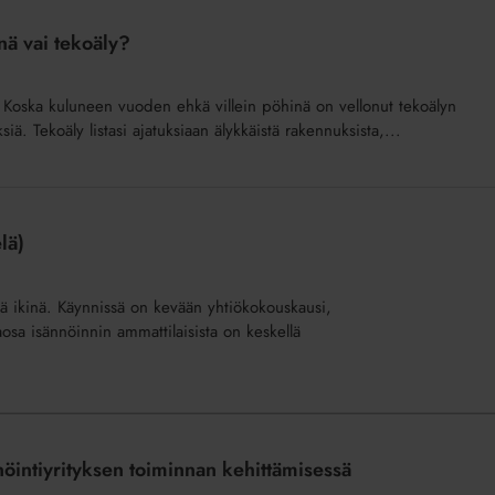
nä vai tekoäly?
? Koska kuluneen vuoden ehkä villein pöhinä on vellonut tekoälyn
ä. Tekoäly listasi ajatuksiaan älykkäistä rakennuksista,...
elä)
 ikinä. Käynnissä on kevään yhtiökokouskausi,
aosa isännöinnin ammattilaisista on keskellä
nöintiyrityksen toiminnan kehittämisessä