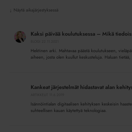
Näytä aikajärjestyksessä
↓
Kaksi
päivää
Kaksi päivää koulutuksessa – Mikä tiedoissa,
koulutuksessa
BLOGI
22.11.2021
–
Hektinen arki. Mahtavaa päästä koulutukseen, vieläpä
Mikä
aiheen, josta olen kuullut keskusteluja. Haluan tietää,
tiedoissa,
taidoissa
tai
Kankeat
ajattelussa
järjestelmät
Kankeat järjestelmät hidastavat alan kehity
liikahti?
hidastavat
ARTIKKELIT
11.6.2019
alan
Isännöintialan digitaalisen kehityksen keskeisin haaste 
kehitystä
suhteellisen kauan käytettyä teknologiaa.
Kehittämiseen