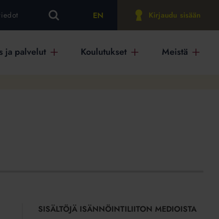
EN
tiedot
Kirjaudu sisään
 ja palvelut
Koulutukset
Meistä
SISÄLTÖJÄ ISÄNNÖINTILIITON MEDIOISTA