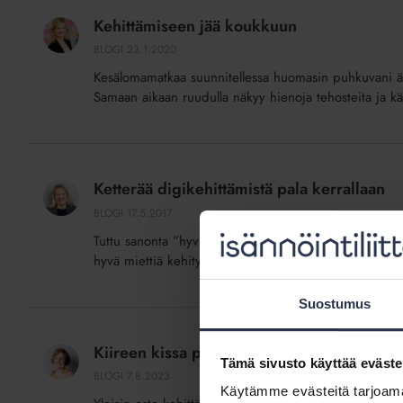
jää
Kehittämiseen jää koukkuun
koukkuun
BLOGI
23.1.2020
Kesälomamatkaa suunnitellessa huomasin puhkuvani ään
Samaan aikaan ruudulla näkyy hienoja tehosteita ja käy
Ketterää
digikehittämistä
Ketterää digikehittämistä pala kerrallaan
pala
BLOGI
17.5.2017
kerrallaan
Tuttu sanonta ”hyvin suunniteltu on puoliksi tehty” on
hyvä miettiä kehitysprojektin tavoitteita, kohderyhmiä
Suostumus
Kiireen
kissa
Kiireen kissa pöydälle
pöydälle
Tämä sivusto käyttää eväste
BLOGI
7.8.2023
Käytämme evästeitä tarjoama