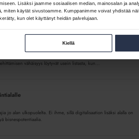
 löytyy kuitenkin ratkaisuja. Vastuullisuustyössä mietitään usein,
iseen. Lisäksi jaamme sosiaalisen median, mainosalan ja analy
eää on kysyä myös, mitkä asiat on...
, miten käytät sivustoamme. Kumppanimme voivat yhdistää näitä t
n kerätty, kun olet käyttänyt heidän palvelujaan.
Kiellä
stö- ja rakentamisala on pitkään pitänyt puoliaan disruptiota vastaan.
ehittämisen vähäisyys löytyvät usein listasta, kun...
ntialalle
jia jo alan ulkopuolelta. Ei ihme, sillä digitalisaation lisäksi alalla on
yä bisnespotentiaalia.