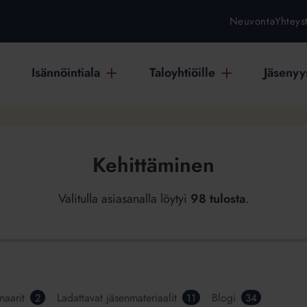
Neuvonta
Yhteys
Isännöintiala
Taloyhtiöille
Jäsenyys
Kehittäminen
Valitulla asiasanalla löytyi
98 tulosta
.
naarit
Ladattavat jäsenmateriaalit
Blogi
2
11
34