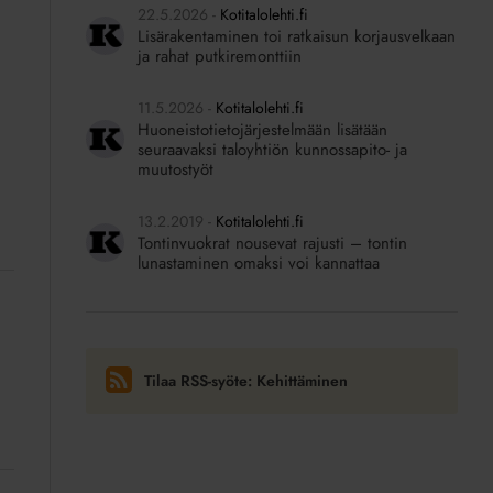
22.5.2026
Kotitalolehti.fi
Lisärakentaminen toi ratkaisun korjausvelkaan
ja rahat putkiremonttiin
11.5.2026
Kotitalolehti.fi
Huoneistotietojärjestelmään lisätään
seuraavaksi taloyhtiön kunnossapito- ja
muutostyöt
13.2.2019
Kotitalolehti.fi
Tontinvuokrat nousevat rajusti – tontin
lunastaminen omaksi voi kannattaa
Tilaa RSS-syöte: Kehittäminen