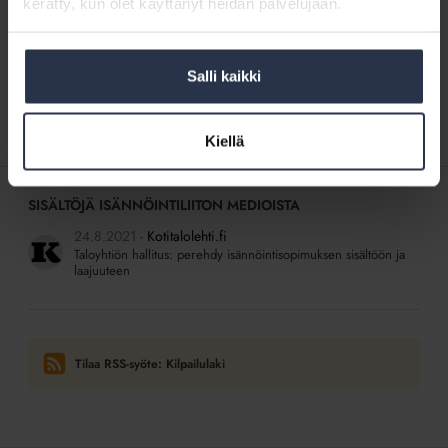
kerätty, kun olet käyttänyt heidän palvelujaan.
Kilpailukieltosopimukset
Webinaari: Kilpailukieltosopimukset
WEBINAARIT JA VIDEOT
25.3.2022
Tämä osio on rajattu Isännöintiliiton jäsenyritysten
Salli kaikki
henkilökunnalle. Kirjaudu sisään
Kiellä
SISÄLTÖJÄ ISÄNNÖINTILIITON MEDIOISTA
24.8.2021
Kotitalolehti.fi
Taloyhtiön hallitus: perehdy isännöintisopimuksen sisältöön ja
laajuuteen
Tilaa RSS-syöte: Kilpailulaki