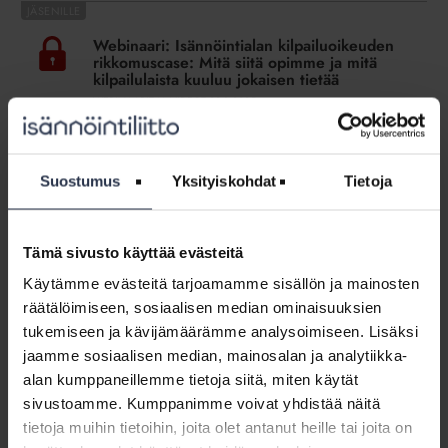
Webinaari:
Isännöintialan
Webinaari: Isännöintialan kilpailuoikeuden
kilpailuoikeuden
rikkomuscase: Mitä siitä opimme ja mitä
rikkomuscase:
kilpailulaista kuuluu jokaisen tietää
Mitä
WEBINAARIT JA VIDEOT
29.8.2025
siitä
Tämä osio on rajattu Isännöintiliiton jäsenyritysten
opimme
henkilökunnalle. Kirjaudu sisään
ja
Suostumus
Yksityiskohdat
Tietoja
mitä
Webinaari:
kilpailulaista
Isännöintialan
kuuluu
Webinaari: Isännöintialan
valvontajärjestelmä
Tämä sivusto käyttää evästeitä
valvontajärjestelmä uudistuu
jokaisen
uudistuu
tietää
WEBINAARIT JA VIDEOT
7.12.2023
Käytämme evästeitä tarjoamamme sisällön ja mainosten
Keskuskauppakamarin alaisuuteen perustetaan vuoden
räätälöimiseen, sosiaalisen median ominaisuuksien
2024 alussa riippumaton toimielin, Isännöinnin eettinen
tukemiseen ja kävijämäärämme analysoimiseen. Lisäksi
neuvosto. Mitä uudistus tarkoittaa isännöintiyritysten ja
jaamme sosiaalisen median, mainosalan ja analytiikka-
alan ammattilaisten kannalta? 30.11.2023 järjestetyssä
alan kumppaneillemme tietoja siitä, miten käytät
webinaarissa tästä kertoivat Isännöintiliiton...
sivustoamme. Kumppanimme voivat yhdistää näitä
tietoja muihin tietoihin, joita olet antanut heille tai joita on
Webinaari: