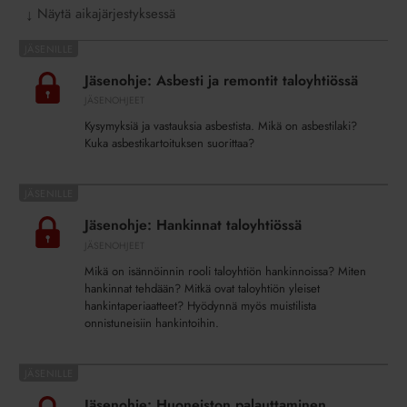
Näytä aikajärjestyksessä
↓
Jäsenohje:
Asbesti
Jäsenohje: Asbesti ja remontit taloyhtiössä
ja
JÄSENOHJEET
remontit
Kysymyksiä ja vastauksia asbestista. Mikä on asbestilaki?
taloyhtiössä
Kuka asbestikartoituksen suorittaa?
Jäsenohje:
Hankinnat
Jäsenohje: Hankinnat taloyhtiössä
taloyhtiössä
JÄSENOHJEET
Mikä on isännöinnin rooli taloyhtiön hankinnoissa? Miten
hankinnat tehdään? Mitkä ovat taloyhtiön yleiset
hankintaperiaatteet? Hyödynnä myös muistilista
onnistuneisiin hankintoihin.
Jäsenohje:
Huoneiston
Jäsenohje: Huoneiston palauttaminen