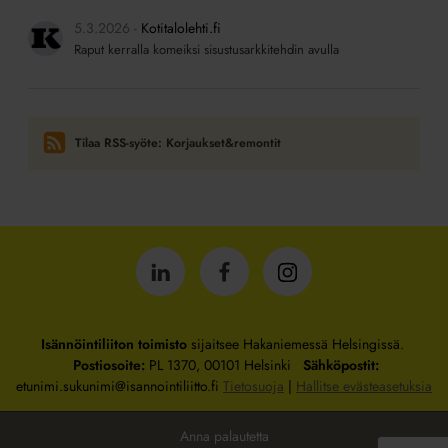
5.3.2026
Kotitalolehti.fi
Raput kerralla komeiksi sisustusarkkitehdin avulla
Tilaa RSS-syöte: Korjaukset&remontit
Isännöintiliitto
Isännöintiliitto
Isännöintiliitto
LinkedInissä
Facebookissa
Instagrammissa
Isännöintiliiton toimisto
sijaitsee Hakaniemessä Helsingissä.
Postiosoite:
PL 1370, 00101 Helsinki
Sähköpostit:
etunimi.sukunimi@isannointiliitto.fi
Tietosuoja
|
Hallitse evästeasetuksia
Anna palautetta