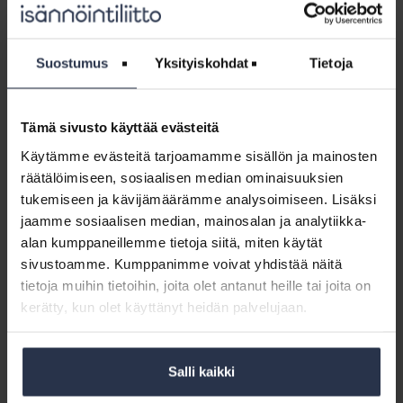
Mikä on isännöinnin rooli vian / vahingon
selvittämisessä? Miten kunnossapitovastuutilanteen
selvittäminen alkaa? Kuka korjaa ja kuka maksaa?
Suostumus
Yksityiskohdat
Tietoja
Jäsenohje:
Kuolema
Jäsenohje: Kuolema huoneistossa
Tämä sivusto käyttää evästeitä
huoneistossa
JÄSENOHJEET
Käytämme evästeitä tarjoamamme sisällön ja mainosten
Mikä on isännöinnin rooli taloyhtiön kuolemantapausten
räätälöimiseen, sosiaalisen median ominaisuuksien
selvittelyssä? Mitä tapahtuu, jos huoneistosta löytyy
tukemiseen ja kävijämäärämme analysoimiseen. Lisäksi
kuollut henkilö? Mikä on kalmasiivous ja -korjaus?
jaamme sosiaalisen median, mainosalan ja analytiikka-
alan kumppaneillemme tietoja siitä, miten käytät
Jäsenohje:
sivustoamme. Kumppanimme voivat yhdistää näitä
Osakkaan
Jäsenohje: Osakkaan esteettömyyttä
tietoja muihin tietoihin, joita olet antanut heille tai joita on
esteettömyyttä
parantavat muutostyöt taloyhtiön yhteisissä
kerätty, kun olet käyttänyt heidän palvelujaan.
parantavat
tiloissa
muutostyöt
JÄSENOHJEET
taloyhtiön
Asunto-osakeyhtiölain muutos on laajentanut osakkaan
yhteisissä
Salli kaikki
muutostyöoikeuden yhtiön tiloihin esteettömyyttä
tiloissa
parantavien muutosten osalta. Ohjeessa kerrotaan