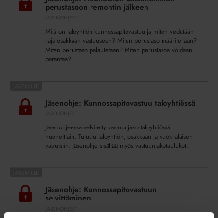
palauttaminen
perustasoon remontin jälkeen
perustasoon
JÄSENOHJEET
remontin
Mitä on taloyhtiön kunnossapitovastuu ja miten vedetään
jälkeen
raja osakkaan vastuuseen? Miten perustaso määritellään?
Miten perustaso palautetaan? Miten perustasoa voidaan
parantaa?
Jäsenohje:
Kunnossapitovastuu
Jäsenohje: Kunnossapitovastuu taloyhtiössä
taloyhtiössä
JÄSENOHJEET
Jäsenohjeessa selvitetty vastuunjako taloyhtiössä
huoneittain. Tutustu taloyhtiön, osakkaan ja vuokralaisen
vastuisiin. Jäsenohje sisältää myös vastuunjakotaulukot.
Jäsenohje:
Kunnossapitovastuun
Jäsenohje: Kunnossapitovastuun
selvittäminen
selvittäminen
JÄSENOHJEET