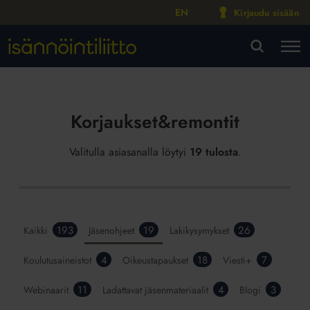
EN
Kirjaudu sisään
M
VA
Korjaukset&remontit
Valitulla asiasanalla löytyi
19 tulosta
.
193
19
26
Kaikki
Jäsenohjeet
Lakikysymykset
4
18
7
Koulutusaineistot
Oikeustapaukset
Viesti+
11
4
3
Webinaarit
Ladattavat jäsenmateriaalit
Blogi