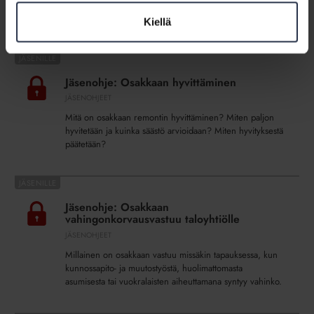
lakimuutosten keskeinen sisältö ja vastataan asiaan
liittyviin kysymyksiin.
Kiellä
Jäsenohje:
Osakkaan
Jäsenohje: Osakkaan hyvittäminen
hyvittäminen
JÄSENOHJEET
Mitä on osakkaan remontin hyvittäminen? Miten paljon
hyvitetään ja kuinka säästö arvioidaan? Miten hyvityksestä
päätetään?
Jäsenohje:
Osakkaan
Jäsenohje: Osakkaan
vahingonkorvausvastuu
vahingonkorvausvastuu taloyhtiölle
taloyhtiölle
JÄSENOHJEET
Millainen on osakkaan vastuu missäkin tapauksessa, kun
kunnossapito- ja muutostyöstä, huolimattomasta
asumisesta tai vuokralaisten aiheuttamana syntyy vahinko.