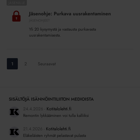
Jäsenohje:
Purkava
Jäsenohje: Purkava uusrakentaminen
uusrakentaminen
JÄSENOHJEET
Yli 20 kysymystä ja vastausta purkavasta
uusrakentamisesta.
Siirry
Siirry
1
2
Seuraavat
sivulle:
sivulle:
SISÄLTÖJÄ ISÄNNÖINTILIITON MEDIOISTA
24.4.2026
Kotitalolehti.fi
Remontin lykkääminen voi tulla kalliiksi
21.4.2026
Kotitalolehti.fi
Eläkeläisten ryhmät pelastavat pulasta