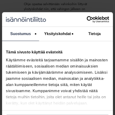
ja
Ohje opastaa selvittämään vahinkoihin liittyvät
korjaamisesta
yksityiskohdat niin, että vahingon jälkeen on
(lisäpalvelu)
mahdollisimman selvää, mitä vahinko on aiheuttanut ja
miten vauriot korjataan. Ohjeessa käsitellään vesi-,
viemäri-, palo- ja suurvahingot sekä vahingot
rakentamisen aikana.
Suostumus
Yksityiskohdat
Tietoja
Sisältö:
Rakennusten vahinkoselvitykset ja korjaaminen
Tämä sivusto käyttää evästeitä
Malli:
Käytämme evästeitä tarjoamamme sisällön ja mainosten
Toimintakertomus,
Malli: Toimintakertomus, laaja (lisäpalvelu)
räätälöimiseen, sosiaalisen median ominaisuuksien
laaja
tukemiseen ja kävijämäärämme analysoimiseen. Lisäksi
LADATTAVAT JÄSENMATERIAALIT
(lisäpalvelu)
jaamme sosiaalisen median, mainosalan ja analytiikka-
Tämä on esimerkki laajemmasta toimintakertomuksesta.
Voit hyödyntää mallissa olevia vinkkejä muokkaamalla
alan kumppaneillemme tietoja siitä, miten käytät
niitä tarpeidesi mukaan. Esimerkin hyödyntäminen on
sivustoamme. Kumppanimme voivat yhdistää näitä
käyttäjän omalla vastuulla.
tietoja muihin tietoihin, joita olet antanut heille tai joita on
Sisältö:
kerätty, kun olet käyttänyt heidän palvelujaan.
Malli: Toimintakertomus