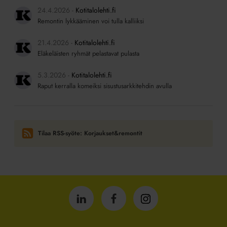
24.4.2026
Kotitalolehti.fi
Remontin lykkääminen voi tulla kalliiksi
21.4.2026
Kotitalolehti.fi
Eläkeläisten ryhmät pelastavat pulasta
5.3.2026
Kotitalolehti.fi
Raput kerralla komeiksi sisustusarkkitehdin avulla
Tilaa RSS-syöte: Korjaukset&remontit
Isännöintiliitto
Isännöintiliitto
Isännöintiliitto
LinkedInissä
Facebookissa
Instagrammissa