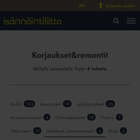
EN
Kirjaudu sisään
M
VA
Korjaukset&remontit
Valitulla asiasanalla löytyi
4 tulosta
.
193
19
26
Kaikki
Jäsenohjeet
Lakikysymykset
4
18
7
Koulutusaineistot
Oikeustapaukset
Viesti+
11
4
3
Webinaarit
Ladattavat jäsenmateriaalit
Blogi