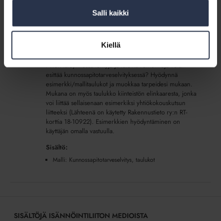
Salli kaikki
Malli:
Kunnossapitotarveselvitys,
Malli: Kunnossapitotarveselvitys, taulukot
taulukot
(lisäpalvelu)
Kiellä
(lisäpalvelu)
LADATTAVAT JÄSENMATERIAALIT
Miten taloyhtiössä tehtyjä ja tulevia remontteja voisi
esittää kunnossapitotarveselvityksessä? Hyödynnä
esimerkki/mallitaulukot ja muokkaa tarpeidesi mukaan.
Mukana on myös taulukko kiinteistön elinkaaresta, jonka
voi liittää sellaisenaan esimerkiksi yhtiökokouskutsun
liitteeksi (Lähteenä on käytetty Rakennustieto ry:n RT-
korttia 18-10922). Esimerkkien hyödyntäminen on
käyttäjän omalla vastuulla.
Sisältö:
Malli: Kunnossapitotarveselvitys, taulukot
SISÄLTÖJÄ ISÄNNÖINTILIITON MEDIOISTA