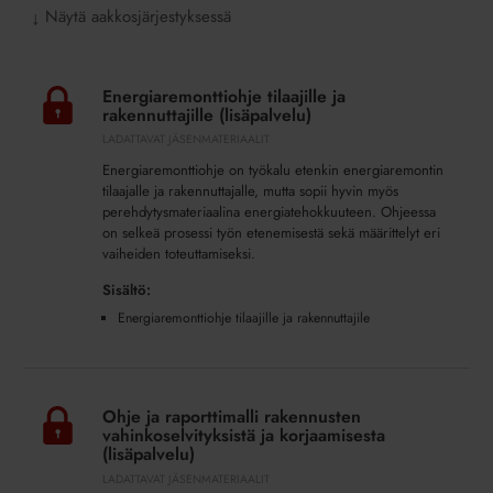
Näytä aakkosjärjestyksessä
↓
Energiaremonttiohje
tilaajille
Energiaremonttiohje tilaajille ja
ja
rakennuttajille (lisäpalvelu)
rakennuttajille
LADATTAVAT JÄSENMATERIAALIT
(lisäpalvelu)
Energiaremonttiohje on työkalu etenkin energiaremontin
tilaajalle ja rakennuttajalle, mutta sopii hyvin myös
perehdytysmateriaalina energiatehokkuuteen. Ohjeessa
on selkeä prosessi työn etenemisestä sekä määrittelyt eri
vaiheiden toteuttamiseksi.
Sisältö:
Energiaremonttiohje tilaajille ja rakennuttajile
Ohje
ja
Ohje ja raporttimalli rakennusten
raporttimalli
vahinkoselvityksistä ja korjaamisesta
rakennusten
(lisäpalvelu)
vahinkoselvityksistä
LADATTAVAT JÄSENMATERIAALIT