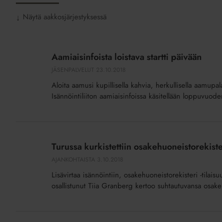
Näytä aakkosjärjestyksessä
↓
Aamiaisinfoista
loistava
Aamiaisinfoista loistava startti päivään
startti
JÄSENPALVELUT
23.10.2018
päivään
Aloita aamusi kupillisella kahvia, herkullisella aamupala
Isännöintiliiton aamiaisinfoissa käsitellään loppuvuode
Turussa
kurkistettiin
Turussa kurkistettiin osakehuoneistorekist
osakehuoneistorekisterin
AJANKOHTAISTA
3.10.2018
aikaan
Lisävirtaa isännöintiin, osakehuoneistorekisteri -tilais
osallistunut Tiia Granberg kertoo suhtautuvansa osakeh
Toimiiko