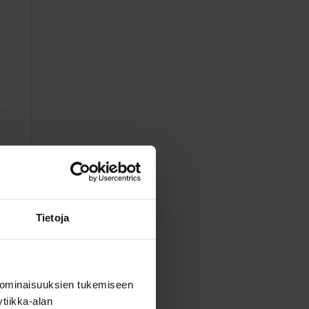
Tietoja
 ominaisuuksien tukemiseen
tiikka-alan