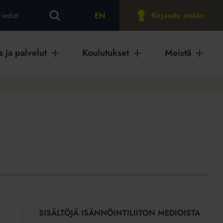
EN
tiedot
Kirjaudu sisään
 ja palvelut
Koulutukset
Meistä
SISÄLTÖJÄ ISÄNNÖINTILIITON MEDIOISTA