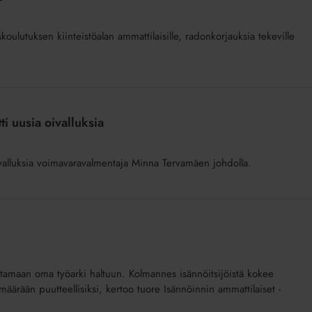
oulutuksen kiinteistöalan ammattilaisille, radonkorjauksia tekeville
ti uusia oivalluksia
oivalluksia voimavaravalmentaja Minna Tervamäen johdolla.
 ottamaan oma työarki haltuun. Kolmannes isännöitsijöistä kokee
määrään puutteellisiksi, kertoo tuore Isännöinnin ammattilaiset -