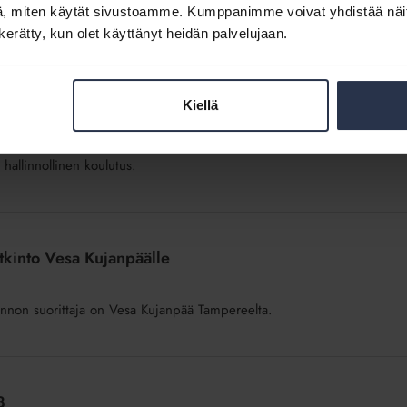
don ajattelutapaa. Tärkeintä on ymmärtää, että johtaminen on
, miten käytät sivustoamme. Kumppanimme voivat yhdistää näitä t
n kerätty, kun olet käyttänyt heidän palvelujaan.
Kiellä
 hallinnollinen koulutus.
tkinto Vesa Kujanpäälle
nnon suorittaja on Vesa Kujanpää Tampereelta.
8