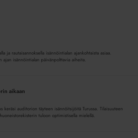
lla ja rautaisannoksella isännöintialan ajankohtaista asiaa.
n ajan isännöintialan päivänpolttavia aiheita.
erin aikaan
uus keräsi auditorion täyteen isännöitsijöitä Turussa. Tilaisuuteen
uoneistorekisterin tuloon optimistisella mielellä.