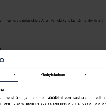
entinen varatoimitusjohtaja Anssi Vanjoki kehottaa isännöintiyrityksiä
?
toksista ja niiden vaikutuksista eri liiketoimintasektoreille on viime
 jo itsessään...
Yksityiskohdat
itä
tärkeämpää
mme sisällön ja mainosten räätälöimiseen, sosiaalisen median
iseen. Lisäksi jaamme sosiaalisen median, mainosalan ja analy