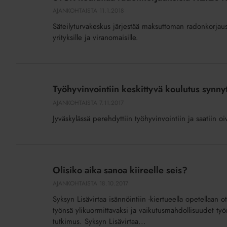
radonkorjauksista
AJANKOHTAISTA
11.1.2018
7.2.2018
Säteilyturvakeskus järjestää maksuttoman radonkorjausk
yrityksille ja viranomaisille.
Työhyvinvointiin
keskittyvä
Työhyvinvointiin keskittyvä koulutus synnyt
koulutus
AJANKOHTAISTA
7.11.2017
synnytti
Jyväskylässä perehdyttiin työhyvinvointiin ja saatiin 
uusia
oivalluksia
Olisiko
aika
Olisiko aika sanoa kiireelle seis?
sanoa
AJANKOHTAISTA
18.10.2017
kiireelle
Syksyn Lisävirtaa isännöintiin -kiertueella opetellaan
seis?
työnsä ylikuormittavaksi ja vaikutusmahdollisuudet työ
tutkimus. Syksyn Lisävirtaa...