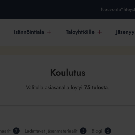
Neuvonta
Yhteys
Isännöintiala
Taloyhtiöille
Jäsenyys
Koulutus
Valitulla asiasanalla löytyi
75 tulosta
.
naarit
Ladattavat jäsenmateriaalit
Blogi
7
3
6