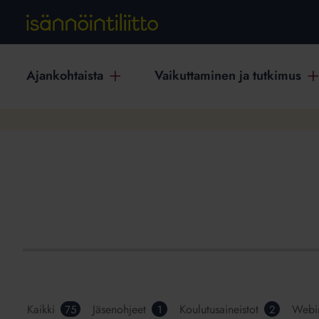
Ajankohtaista
Vaikuttaminen ja tutkimus
Kaikki
Jäsenohjeet
Koulutusaineistot
Webi
75
1
2