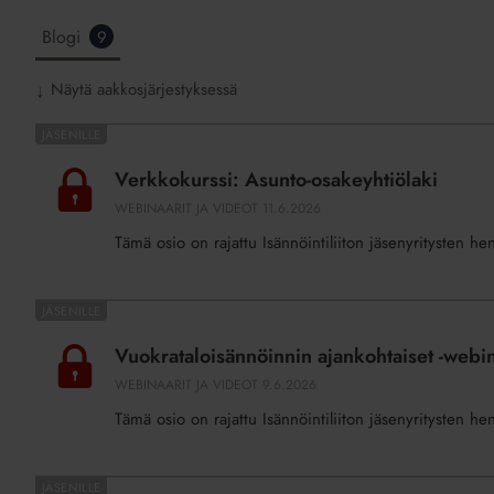
Blogi
9
Näytä aakkosjärjestyksessä
↓
Verkkokurssi:
Asunto-
Verkkokurssi: Asunto-osakeyhtiölaki
osakeyhtiölaki
WEBINAARIT JA VIDEOT
11.6.2026
Tämä osio on rajattu Isännöintiliiton jäsenyritysten he
Vuokrataloisännöinnin
ajankohtaiset
Vuokrataloisännöinnin ajankohtaiset -web
-
WEBINAARIT JA VIDEOT
9.6.2026
webinaari
Tämä osio on rajattu Isännöintiliiton jäsenyritysten he
2.6.2026
Asumisen