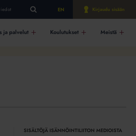
EN
tiedot
Kirjaudu sisään
 ja palvelut
Koulutukset
Meistä
SISÄLTÖJÄ ISÄNNÖINTILIITON MEDIOISTA