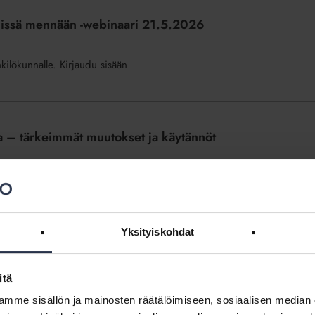
missä mennään -webinaari 21.5.2026
nkilökunnalle. Kirjaudu sisään
sa – tärkeimmät muutokset ja käytännöt
nkilökunnalle. Kirjaudu sisään
Yksityiskohdat
häiritsevään lyhytaikaiseen vuokraustoimintaan
itä
nnettu 30.4.2026 eduskunnalle. Rakentamislaki ei aiemmin sisältänyt
mme sisällön ja mainosten räätälöimiseen, sosiaalisen median
 on johtanut epäselviin tilanteisiin. – On hyvä, että...