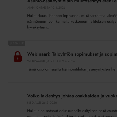
Asunto-osakeyhtiölain muutosesitys eteni 
muutosesitys
AJANKOHTAISTA
10.4.2026
eteni
Hallituskausi lähenee loppuaan, mikä tarkoittaa lainsä
eduskuntakäsittelyyn
isännöinnin työn kannalta keskeinen hallituksen esitys
hyväksytään...
Webinaari:
Taloyhtiön
Webinaari: Taloyhtiön sopimukset ja sopi
sopimukset
WEBINAARIT JA VIDEOT
9.4.2026
ja
Tämä osio on rajattu Isännöintiliiton jäsenyritysten he
sopimusten
tekeminen
Voiko
lakiesitys
Voiko lakiesitys johtaa osakkaiden ja vuok
johtaa
MEDIALLE
26.3.2026
osakkaiden
Hallitus on antanut eduskunnalle esityksen sekä asunt
ja
muuttamisesta. Nämä lakiesitykset tulevat koskemaa