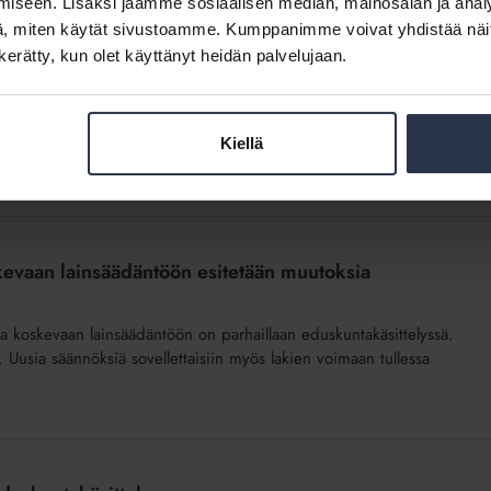
iseen. Lisäksi jaamme sosiaalisen median, mainosalan ja analy
, miten käytät sivustoamme. Kumppanimme voivat yhdistää näitä t
n kerätty, kun olet käyttänyt heidän palvelujaan.
20.4.2026
Kiellä
nkilökunnalle. Kirjaudu sisään
skevaan lainsäädäntöön esitetään muutoksia
sta koskevaan lainsäädäntöön on parhaillaan eduskuntakäsittelyssä.
Uusia säännöksiä sovellettaisiin myös lakien voimaan tullessa