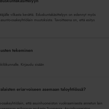
eduskuntakäsittelyyn
ätäjälle vilkasta kevättä. Eduskuntakäsittelyyn on edennyt myös
 asunto-osakeyhtiölain muutoksista. Tavoitteena on, että esitys
musten tekeminen
nkilökunnalle. Kirjaudu sisään
ralaisten eriarvoiseen asemaan taloyhtiössä?
o-osakeyhtiölain, että asuinhuoneiston vuokraamisesta annetun lain
n useampaa miljoonaa asukasta Suomessa. Asuinhuoneiston