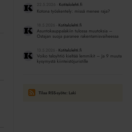
22.5.2026
Kotitalolehti.fi
Kotona työskentely: missä menee raja?
18.5.2026
Kotitalolehti.fi
Asuntokauppalakiin tulossa muutoksia –
Ostajan suoja paranee rakentamisvaiheessa
13.5.2026
Kotitalolehti.fi
Voiko taloyhtiö kieltää lemmikit – Ja 9 muuta
kysymystä kiinteistöjuristille
Tilaa RSS-syöte: Laki