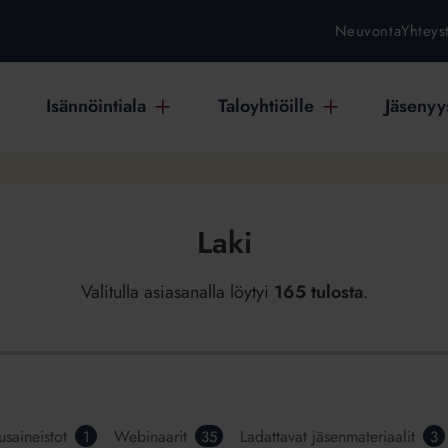
Neuvonta
Yhteys
Isännöintiala
Taloyhtiöille
Jäsenyys
Laki
Valitulla asiasanalla löytyi
165 tulosta
.
usaineistot
Webinaarit
Ladattavat jäsenmateriaalit
1
35
3