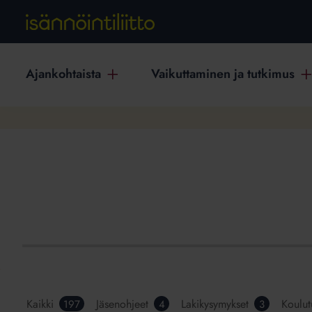
Ajankohtaista
Vaikuttaminen ja tutkimus
Kaikki
Jäsenohjeet
Lakikysymykset
Koulut
197
4
3