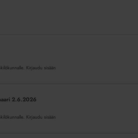
nkilökunnalle. Kirjaudu sisään
inaari 2.6.2026
nkilökunnalle. Kirjaudu sisään