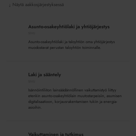
Näytä aakkosjärjestyksessä
↓
Asunto-
osakeyhtiölaki
Asunto-osakeyhtiölaki ja yhtiöjärjestys
ja
SIVU
yhtiöjärjestys
Asunto-osakeyhtiölaki ja taloyhtiön oma yhtiöjärjestys
muodostavat perustan taloyhtiön toiminnalle.
Laki
ja
Laki ja sääntely
sääntely
SIVU
Isännöintiliiton lainsäädännöllinen vaikuttamistyö liittyy
etenkin asunto-osakeyhtiölain muutostarpeisiin, asumisen
digitalisaatioon, korjausrakentamisen tukiin ja energia-
asioihin.
Vaikuttaminen
ja
Vaikuttaminen ja tutkimus