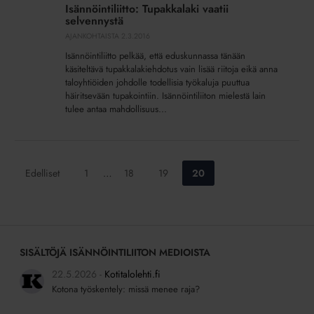
Tupakkalaki
Isännöintiliitto: Tupakkalaki vaatii
vaatii
selvennystä
selvennystä
AJANKOHTAISTA
2.3.2016
Isännöintiliitto pelkää, että eduskunnassa tänään
käsiteltävä tupakkalakiehdotus vain lisää riitoja eikä anna
taloyhtiöiden johdolle todellisia työkaluja puuttua
häiritsevään tupakointiin. Isännöintiliiton mielestä lain
tulee antaa mahdollisuus...
Siirry
Siirry
Siirry
Siirry
Edelliset
1
…
18
19
20
sivulle:
sivulle:
sivulle:
sivulle:
SISÄLTÖJÄ ISÄNNÖINTILIITON MEDIOISTA
22.5.2026
Kotitalolehti.fi
Kotona työskentely: missä menee raja?