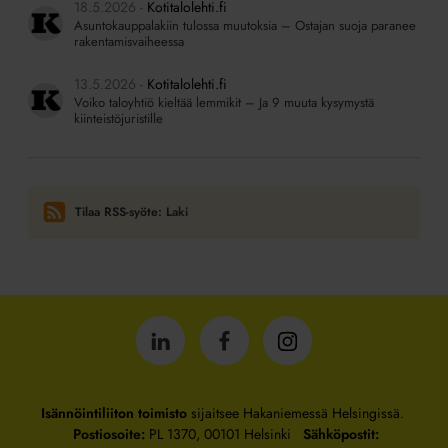
18.5.2026
Kotitalolehti.fi
Asuntokauppalakiin tulossa muutoksia – Ostajan suoja paranee
rakentamisvaiheessa
13.5.2026
Kotitalolehti.fi
Voiko taloyhtiö kieltää lemmikit – Ja 9 muuta kysymystä
kiinteistöjuristille
Tilaa RSS-syöte: Laki
Isännöintiliitto
Isännöintiliitto
Isännöintiliitto
LinkedInissä
Facebookissa
Instagrammissa
Isännöintiliiton toimisto
sijaitsee Hakaniemessä Helsingissä.
Postiosoite:
PL 1370, 00101 Helsinki
Sähköpostit: