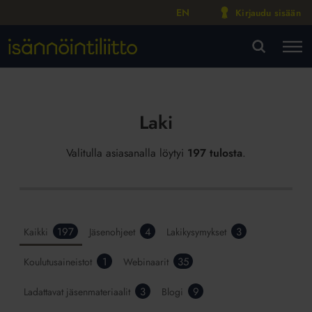
EN
Kirjaudu sisään
M
VA
Laki
Valitulla asiasanalla löytyi
197 tulosta
.
197
4
3
Kaikki
Jäsenohjeet
Lakikysymykset
1
35
Koulutusaineistot
Webinaarit
3
9
Ladattavat jäsenmateriaalit
Blogi